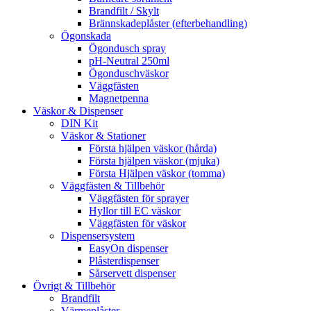
Brandfilt / Skylt
Brännskadeplåster (efterbehandling)
Ögonskada
Ögondusch spray
pH-Neutral 250ml
Ögonduschväskor
Väggfästen
Magnetpenna
Väskor & Dispenser
DIN Kit
Väskor & Stationer
Första hjälpen väskor (hårda)
Första hjälpen väskor (mjuka)
Första Hjälpen väskor (tomma)
Väggfästen & Tillbehör
Väggfästen för sprayer
Hyllor till EC väskor
Väggfästen för väskor
Dispensersystem
EasyOn dispenser
Plåsterdispenser
Sårservett dispenser
Övrigt & Tillbehör
Brandfilt
Värmeplåster