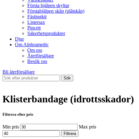
Första hjälpen skyltar
Förstahjälpen skåp (plåtskåp)
Fästingkit
Listersax
Pincett
Säkerhetsprodukter
Djur
Om Alphramedic
Om oss
Återförsäljare
Besök oss
Bli återförsäljare
Sök
Klisterbandage (idrottsskador)
Filtrera efter pris
Min pris
Max pris
Filtrera