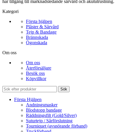
har tillgång till marknadsledande sårvård och akututrustning.
Kategori
Första hjälpen
Plåster & Sårvård
Tejp & Bandage
Brännskada
Ögonskada
Om oss
Om oss
Återförsäljare
Besök oss
Köpvillkor
Sök
Första Hjälpen
Andningsmasker
Blodstopp bandage
Räddningsfilt (Gold/Silver)
Suturtejp / Sårförslutning
Tourniquet (avsnörande förband)
Tryckförband