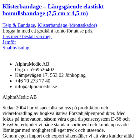
Klisterbandage – Längsgående elastiskt
bomullsbandage (7,5 cm x 4,5 m)
Tejp & Bandage
,
Klisterbandage (idrottsskador)
Logga in med ett godkänt konto för att se pris.
Läs mer / beställ via mejl
Jämför
Snabbvisning
AlphraMedic AB
Org.nr 5569526402
Kämpevägen 17, 553 02 Jönköping
+46 70 273 77 40
info@alphramedic.se
AlphraMedic AB
Sedan 2004 har vi specialiserat oss på produktion och
vidareförädling av högkvalitativa Förstahjälpenprodukter. Med
fokus på innovation, såsom våra egna dispensersystem D-56 och
EasyOn, erbjuder vi både standardsortiment och kundanpassade
lösningar med möjlighet till eget tryck och utseende.
Genom egen import och export säkerställer vi att våra kunder alltid