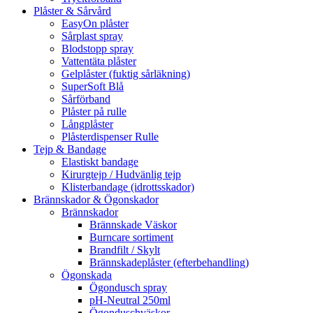
Plåster & Sårvård
EasyOn plåster
Sårplast spray
Blodstopp spray
Vattentäta plåster
Gelplåster (fuktig sårläkning)
SuperSoft Blå
Sårförband
Plåster på rulle
Långplåster
Plåsterdispenser Rulle
Tejp & Bandage
Elastiskt bandage
Kirurgtejp / Hudvänlig tejp
Klisterbandage (idrottsskador)
Brännskador & Ögonskador
Brännskador
Brännskade Väskor
Burncare sortiment
Brandfilt / Skylt
Brännskadeplåster (efterbehandling)
Ögonskada
Ögondusch spray
pH-Neutral 250ml
Ögonduschväskor