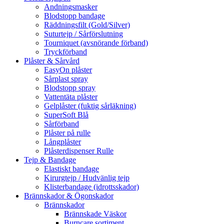
Andningsmasker
Blodstopp bandage
Räddningsfilt (Gold/Silver)
Suturtejp / Sårförslutning
Tourniquet (avsnörande förband)
Tryckförband
Plåster & Sårvård
EasyOn plåster
Sårplast spray
Blodstopp spray
Vattentäta plåster
Gelplåster (fuktig sårläkning)
SuperSoft Blå
Sårförband
Plåster på rulle
Långplåster
Plåsterdispenser Rulle
Tejp & Bandage
Elastiskt bandage
Kirurgtejp / Hudvänlig tejp
Klisterbandage (idrottsskador)
Brännskador & Ögonskador
Brännskador
Brännskade Väskor
Burncare sortiment