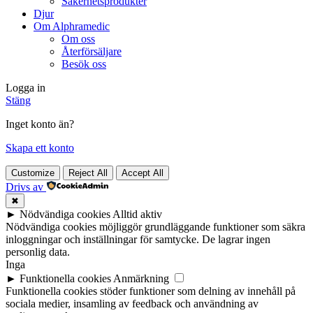
Säkerhetsprodukter
Djur
Om Alphramedic
Om oss
Återförsäljare
Besök oss
Logga in
Stäng
Inget konto än?
Skapa ett konto
Customize
Reject All
Accept All
Drivs av
✖
►
Nödvändiga cookies
Alltid aktiv
Nödvändiga cookies möjliggör grundläggande funktioner som säkra
inloggningar och inställningar för samtycke. De lagrar ingen
personlig data.
Inga
►
Funktionella cookies
Anmärkning
Funktionella cookies stöder funktioner som delning av innehåll på
sociala medier, insamling av feedback och användning av