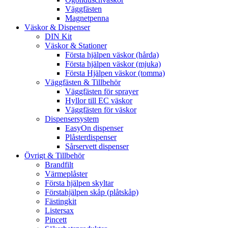
Väggfästen
Magnetpenna
Väskor & Dispenser
DIN Kit
Väskor & Stationer
Första hjälpen väskor (hårda)
Första hjälpen väskor (mjuka)
Första Hjälpen väskor (tomma)
Väggfästen & Tillbehör
Väggfästen för sprayer
Hyllor till EC väskor
Väggfästen för väskor
Dispensersystem
EasyOn dispenser
Plåsterdispenser
Sårservett dispenser
Övrigt & Tillbehör
Brandfilt
Värmeplåster
Första hjälpen skyltar
Förstahjälpen skåp (plåtskåp)
Fästingkit
Listersax
Pincett