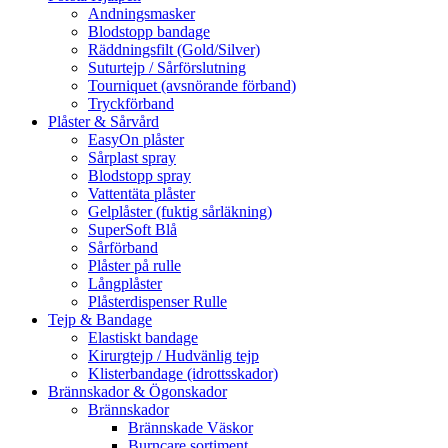
Andningsmasker
Blodstopp bandage
Räddningsfilt (Gold/Silver)
Suturtejp / Sårförslutning
Tourniquet (avsnörande förband)
Tryckförband
Plåster & Sårvård
EasyOn plåster
Sårplast spray
Blodstopp spray
Vattentäta plåster
Gelplåster (fuktig sårläkning)
SuperSoft Blå
Sårförband
Plåster på rulle
Långplåster
Plåsterdispenser Rulle
Tejp & Bandage
Elastiskt bandage
Kirurgtejp / Hudvänlig tejp
Klisterbandage (idrottsskador)
Brännskador & Ögonskador
Brännskador
Brännskade Väskor
Burncare sortiment