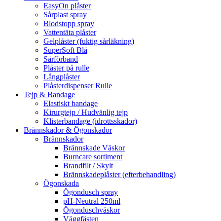
EasyOn plåster
Sårplast spray
Blodstopp spray
Vattentäta plåster
Gelplåster (fuktig sårläkning)
SuperSoft Blå
Sårförband
Plåster på rulle
Långplåster
Plåsterdispenser Rulle
Tejp & Bandage
Elastiskt bandage
Kirurgtejp / Hudvänlig tejp
Klisterbandage (idrottsskador)
Brännskador & Ögonskador
Brännskador
Brännskade Väskor
Burncare sortiment
Brandfilt / Skylt
Brännskadeplåster (efterbehandling)
Ögonskada
Ögondusch spray
pH-Neutral 250ml
Ögonduschväskor
Väggfästen