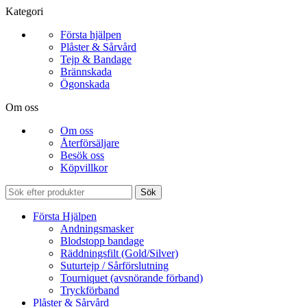
Kategori
Första hjälpen
Plåster & Sårvård
Tejp & Bandage
Brännskada
Ögonskada
Om oss
Om oss
Återförsäljare
Besök oss
Köpvillkor
Sök
Första Hjälpen
Andningsmasker
Blodstopp bandage
Räddningsfilt (Gold/Silver)
Suturtejp / Sårförslutning
Tourniquet (avsnörande förband)
Tryckförband
Plåster & Sårvård