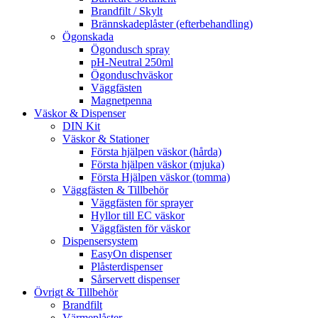
Brandfilt / Skylt
Brännskadeplåster (efterbehandling)
Ögonskada
Ögondusch spray
pH-Neutral 250ml
Ögonduschväskor
Väggfästen
Magnetpenna
Väskor & Dispenser
DIN Kit
Väskor & Stationer
Första hjälpen väskor (hårda)
Första hjälpen väskor (mjuka)
Första Hjälpen väskor (tomma)
Väggfästen & Tillbehör
Väggfästen för sprayer
Hyllor till EC väskor
Väggfästen för väskor
Dispensersystem
EasyOn dispenser
Plåsterdispenser
Sårservett dispenser
Övrigt & Tillbehör
Brandfilt
Värmeplåster