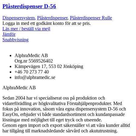
Plåsterdispenser D-56
Dispensersystem
,
Plåsterdispenser
,
Plåsterdispenser Rulle
Logga in med ett godkänt konto för att se pris.
Läs mer / beställ via mejl
Jämför
Snabbvisning
AlphraMedic AB
Org.nr 5569526402
Kämpevägen 17, 553 02 Jönköping
+46 70 273 77 40
info@alphramedic.se
AlphraMedic AB
Sedan 2004 har vi specialiserat oss på produktion och
vidareförädling av högkvalitativa Förstahjälpenprodukter. Med
fokus på innovation, såsom våra egna dispensersystem D-56 och
EasyOn, erbjuder vi både standardsortiment och kundanpassade
lösningar med möjlighet till eget tryck och utseende.
Genom egen import och export säkerställer vi att våra kunder alltid
har tillgång till marknadsledande sårvård och akututrustning.