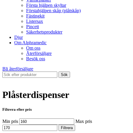
Första hjälpen skyltar
Förstahjälpen skåp (plåtskåp)
Fästingkit
Listersax
Pincett
Säkerhetsprodukter
Djur
Om Alphramedic
Om oss
Återförsäljare
Besök oss
Bli återförsäljare
Sök
Plåsterdispenser
Filtrera efter pris
Min pris
Max pris
Filtrera