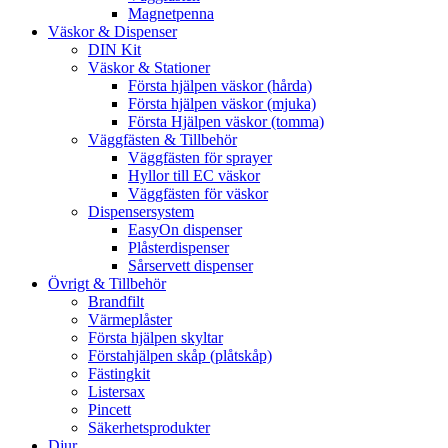
Magnetpenna
Väskor & Dispenser
DIN Kit
Väskor & Stationer
Första hjälpen väskor (hårda)
Första hjälpen väskor (mjuka)
Första Hjälpen väskor (tomma)
Väggfästen & Tillbehör
Väggfästen för sprayer
Hyllor till EC väskor
Väggfästen för väskor
Dispensersystem
EasyOn dispenser
Plåsterdispenser
Sårservett dispenser
Övrigt & Tillbehör
Brandfilt
Värmeplåster
Första hjälpen skyltar
Förstahjälpen skåp (plåtskåp)
Fästingkit
Listersax
Pincett
Säkerhetsprodukter
Djur