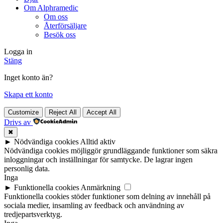
Om Alphramedic
Om oss
Återförsäljare
Besök oss
Logga in
Stäng
Inget konto än?
Skapa ett konto
Customize
Reject All
Accept All
Drivs av
✖
►
Nödvändiga cookies
Alltid aktiv
Nödvändiga cookies möjliggör grundläggande funktioner som säkra
inloggningar och inställningar för samtycke. De lagrar ingen
personlig data.
Inga
►
Funktionella cookies
Anmärkning
Funktionella cookies stöder funktioner som delning av innehåll på
sociala medier, insamling av feedback och användning av
tredjepartsverktyg.