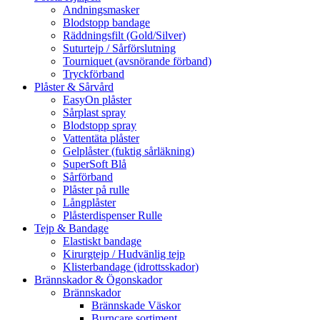
Andningsmasker
Blodstopp bandage
Räddningsfilt (Gold/Silver)
Suturtejp / Sårförslutning
Tourniquet (avsnörande förband)
Tryckförband
Plåster & Sårvård
EasyOn plåster
Sårplast spray
Blodstopp spray
Vattentäta plåster
Gelplåster (fuktig sårläkning)
SuperSoft Blå
Sårförband
Plåster på rulle
Långplåster
Plåsterdispenser Rulle
Tejp & Bandage
Elastiskt bandage
Kirurgtejp / Hudvänlig tejp
Klisterbandage (idrottsskador)
Brännskador & Ögonskador
Brännskador
Brännskade Väskor
Burncare sortiment