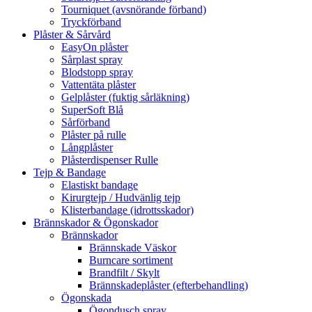
Tourniquet (avsnörande förband)
Tryckförband
Plåster & Sårvård
EasyOn plåster
Sårplast spray
Blodstopp spray
Vattentäta plåster
Gelplåster (fuktig sårläkning)
SuperSoft Blå
Sårförband
Plåster på rulle
Långplåster
Plåsterdispenser Rulle
Tejp & Bandage
Elastiskt bandage
Kirurgtejp / Hudvänlig tejp
Klisterbandage (idrottsskador)
Brännskador & Ögonskador
Brännskador
Brännskade Väskor
Burncare sortiment
Brandfilt / Skylt
Brännskadeplåster (efterbehandling)
Ögonskada
Ögondusch spray