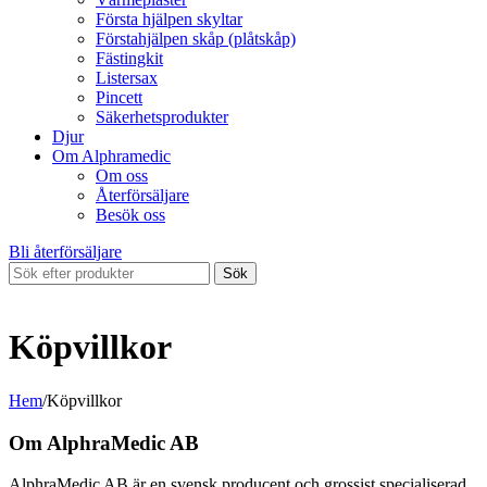
Första hjälpen skyltar
Förstahjälpen skåp (plåtskåp)
Fästingkit
Listersax
Pincett
Säkerhetsprodukter
Djur
Om Alphramedic
Om oss
Återförsäljare
Besök oss
Bli återförsäljare
Sök
Köpvillkor
Hem
/
Köpvillkor
Om AlphraMedic AB
AlphraMedic AB är en svensk producent och grossist specialiserad