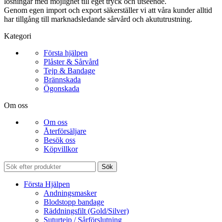
lösningar med möjlighet till eget tryck och utseende.
Genom egen import och export säkerställer vi att våra kunder alltid
har tillgång till marknadsledande sårvård och akututrustning.
Kategori
Första hjälpen
Plåster & Sårvård
Tejp & Bandage
Brännskada
Ögonskada
Om oss
Om oss
Återförsäljare
Besök oss
Köpvillkor
Sök
Första Hjälpen
Andningsmasker
Blodstopp bandage
Räddningsfilt (Gold/Silver)
Suturtejp / Sårförslutning