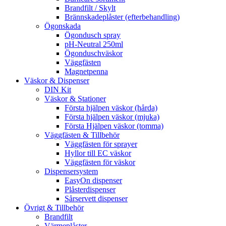
Brandfilt / Skylt
Brännskadeplåster (efterbehandling)
Ögonskada
Ögondusch spray
pH-Neutral 250ml
Ögonduschväskor
Väggfästen
Magnetpenna
Väskor & Dispenser
DIN Kit
Väskor & Stationer
Första hjälpen väskor (hårda)
Första hjälpen väskor (mjuka)
Första Hjälpen väskor (tomma)
Väggfästen & Tillbehör
Väggfästen för sprayer
Hyllor till EC väskor
Väggfästen för väskor
Dispensersystem
EasyOn dispenser
Plåsterdispenser
Sårservett dispenser
Övrigt & Tillbehör
Brandfilt
Värmeplåster