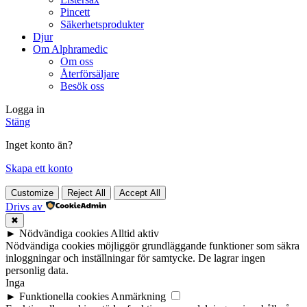
Pincett
Säkerhetsprodukter
Djur
Om Alphramedic
Om oss
Återförsäljare
Besök oss
Logga in
Stäng
Inget konto än?
Skapa ett konto
Customize
Reject All
Accept All
Drivs av
✖
►
Nödvändiga cookies
Alltid aktiv
Nödvändiga cookies möjliggör grundläggande funktioner som säkra
inloggningar och inställningar för samtycke. De lagrar ingen
personlig data.
Inga
►
Funktionella cookies
Anmärkning