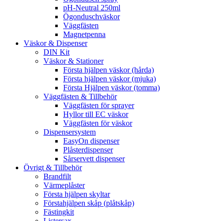
pH-Neutral 250ml
Ögonduschväskor
Väggfästen
Magnetpenna
Väskor & Dispenser
DIN Kit
Väskor & Stationer
Första hjälpen väskor (hårda)
Första hjälpen väskor (mjuka)
Första Hjälpen väskor (tomma)
Väggfästen & Tillbehör
Väggfästen för sprayer
Hyllor till EC väskor
Väggfästen för väskor
Dispensersystem
EasyOn dispenser
Plåsterdispenser
Sårservett dispenser
Övrigt & Tillbehör
Brandfilt
Värmeplåster
Första hjälpen skyltar
Förstahjälpen skåp (plåtskåp)
Fästingkit
Listersax