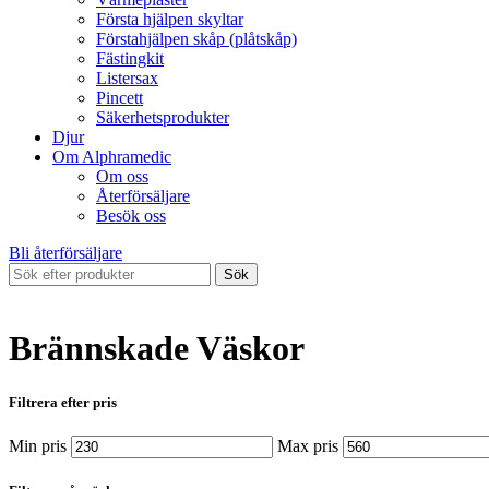
Första hjälpen skyltar
Förstahjälpen skåp (plåtskåp)
Fästingkit
Listersax
Pincett
Säkerhetsprodukter
Djur
Om Alphramedic
Om oss
Återförsäljare
Besök oss
Bli återförsäljare
Sök
Brännskade Väskor
Filtrera efter pris
Min pris
Max pris