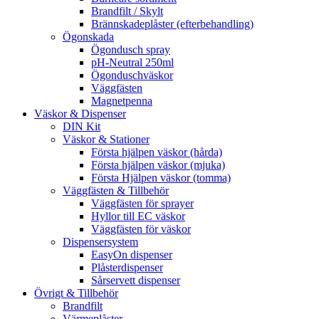
Brandfilt / Skylt
Brännskadeplåster (efterbehandling)
Ögonskada
Ögondusch spray
pH-Neutral 250ml
Ögonduschväskor
Väggfästen
Magnetpenna
Väskor & Dispenser
DIN Kit
Väskor & Stationer
Första hjälpen väskor (hårda)
Första hjälpen väskor (mjuka)
Första Hjälpen väskor (tomma)
Väggfästen & Tillbehör
Väggfästen för sprayer
Hyllor till EC väskor
Väggfästen för väskor
Dispensersystem
EasyOn dispenser
Plåsterdispenser
Sårservett dispenser
Övrigt & Tillbehör
Brandfilt
Värmeplåster