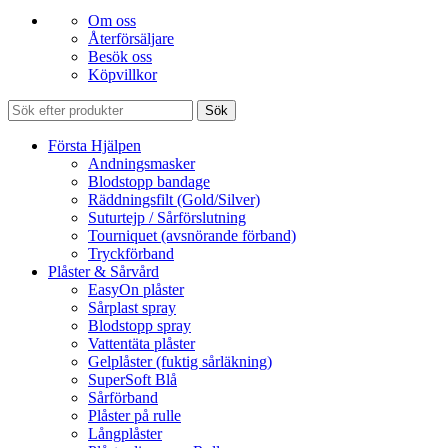
Om oss
Återförsäljare
Besök oss
Köpvillkor
Sök
Första Hjälpen
Andningsmasker
Blodstopp bandage
Räddningsfilt (Gold/Silver)
Suturtejp / Sårförslutning
Tourniquet (avsnörande förband)
Tryckförband
Plåster & Sårvård
EasyOn plåster
Sårplast spray
Blodstopp spray
Vattentäta plåster
Gelplåster (fuktig sårläkning)
SuperSoft Blå
Sårförband
Plåster på rulle
Långplåster