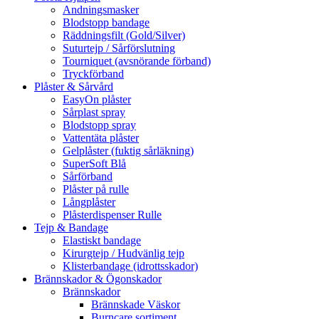
Andningsmasker
Blodstopp bandage
Räddningsfilt (Gold/Silver)
Suturtejp / Sårförslutning
Tourniquet (avsnörande förband)
Tryckförband
Plåster & Sårvård
EasyOn plåster
Sårplast spray
Blodstopp spray
Vattentäta plåster
Gelplåster (fuktig sårläkning)
SuperSoft Blå
Sårförband
Plåster på rulle
Långplåster
Plåsterdispenser Rulle
Tejp & Bandage
Elastiskt bandage
Kirurgtejp / Hudvänlig tejp
Klisterbandage (idrottsskador)
Brännskador & Ögonskador
Brännskador
Brännskade Väskor
Burncare sortiment