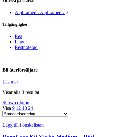
Filtrera på märke
Alphramedic
Alphramedic
3
Tillgänglighet
Rea
I lager
Restnoterad
Bli återförsäljare
Läs mer
Visar alla 3 resultat
Show column
Visa
9
12
18
24
Lägg till i önskelistan
BurnCare Kit Väska Medium – Röd