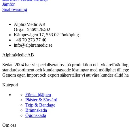
Jämför
Snabbvisning
AlphraMedic AB
Org.nr 5569526402
Kämpevägen 17, 553 02 Jönköping
+46 70 273 77 40
info@alphramedic.se
AlphraMedic AB
Sedan 2004 har vi specialiserat oss på produktion och vidareförädli
standardsortiment och kundanpassade lösningar med möjlighet till ege
Genom egen import och export säkerställer vi att våra kunder alltid ha
Kategori
Första hjälpen
Plåster & Sårvård
Tejp & Bandage
Brännskada
Ögonskada
Om oss