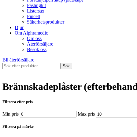
Fästingkit
Listersax
Pincett
Säkerhetsprodukter
Djur
Om Alphramedic
Om oss
Återförsäljare
Besök oss
Bli återförsäljare
Sök
Brännskadeplåster (efterbehand
Filtrera efter pris
Min pris
Max pris
Filtrera på märke