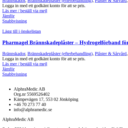
Brännskador
,
Brännskadeplåster (efterbehandling)
,
Plåster & Sårvård
,
Logga in med ett godkänt konto för att se pris.
Läs mer / beställ via mejl
Jämför
Snabbvisning
Lägg till i önskelistan
Pharmagel Brännskadeplåster – Hydrogelförband för
Brännskador
,
Brännskadeplåster (efterbehandling)
,
Plåster & Sårvård
,
Logga in med ett godkänt konto för att se pris.
Läs mer / beställ via mejl
Jämför
Snabbvisning
AlphraMedic AB
Org.nr 5569526402
Kämpevägen 17, 553 02 Jönköping
+46 70 273 77 40
info@alphramedic.se
AlphraMedic AB