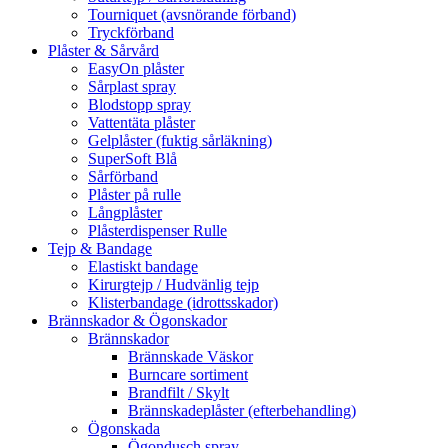
Tourniquet (avsnörande förband)
Tryckförband
Plåster & Sårvård
EasyOn plåster
Sårplast spray
Blodstopp spray
Vattentäta plåster
Gelplåster (fuktig sårläkning)
SuperSoft Blå
Sårförband
Plåster på rulle
Långplåster
Plåsterdispenser Rulle
Tejp & Bandage
Elastiskt bandage
Kirurgtejp / Hudvänlig tejp
Klisterbandage (idrottsskador)
Brännskador & Ögonskador
Brännskador
Brännskade Väskor
Burncare sortiment
Brandfilt / Skylt
Brännskadeplåster (efterbehandling)
Ögonskada
Ögondusch spray