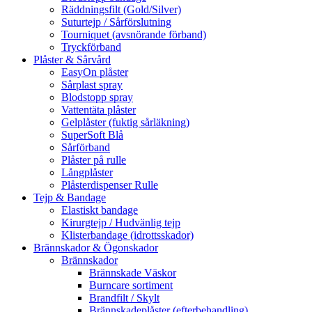
Räddningsfilt (Gold/Silver)
Suturtejp / Sårförslutning
Tourniquet (avsnörande förband)
Tryckförband
Plåster & Sårvård
EasyOn plåster
Sårplast spray
Blodstopp spray
Vattentäta plåster
Gelplåster (fuktig sårläkning)
SuperSoft Blå
Sårförband
Plåster på rulle
Långplåster
Plåsterdispenser Rulle
Tejp & Bandage
Elastiskt bandage
Kirurgtejp / Hudvänlig tejp
Klisterbandage (idrottsskador)
Brännskador & Ögonskador
Brännskador
Brännskade Väskor
Burncare sortiment
Brandfilt / Skylt
Brännskadeplåster (efterbehandling)