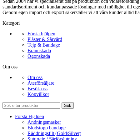
Sedan 2004 har vi specialiserat oss på produktion och vidareförädli
standardsortiment och kundanpassade lösningar med möjlighet till ege
Genom egen import och export säkerställer vi att våra kunder alltid ha
Kategori
Första hjälpen
Plåster & Sårvård
Tejp & Bandage
Brännskada
Ögonskada
Om oss
Om oss
Återförsäljare
Besök oss
Köpvillkor
Sök
Första Hjälpen
Andningsmasker
Blodstopp bandage
Räddningsfilt (Gold/Silver)
Suturtejp / Sårförslutning