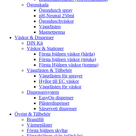
Ögonskada
Ögondusch spray
pH-Neutral 250ml
Ögonduschväskor
Väggfästen
Magnetpenna
Väskor & Dispenser
DIN Kit
Väskor & Stationer
Första hjälpen väskor (hårda)
Första hjälpen väskor (mjuka)
Första Hjälpen väskor (tomma)
Väggfästen & Tillbehör
Väggfästen för sprayer
Hyllor till EC väskor
Väggfästen för väskor
Dispensersystem
EasyOn dispenser
Plåsterdispenser
Sårservett dispenser
Övrigt & Tillbehör
Brandfilt
Värmeplåster
Första hjälpen skyltar
Förstahjälpen skåp (plåtskåp)