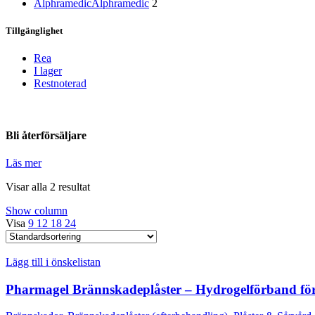
Alphramedic
Alphramedic
2
Tillgänglighet
Rea
I lager
Restnoterad
Bli återförsäljare
Läs mer
Visar alla 2 resultat
Show column
Visa
9
12
18
24
Lägg till i önskelistan
Pharmagel Brännskadeplåster – Hydrogelförband för 