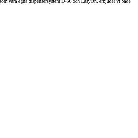
 såsom våra egna dispensersystem D-56 och EasyOn, erbjuder vi både