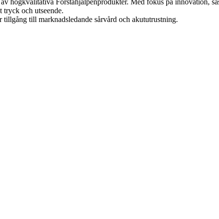
ng av högkvalitativa Förstahjälpenprodukter. Med fokus på innovation,
t tryck och utseende.
r tillgång till marknadsledande sårvård och akututrustning.