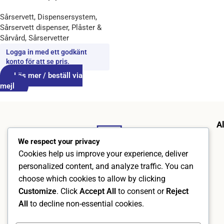
Sårservett
,
Dispensersystem
,
Sårservett dispenser
,
Plåster &
Sårvård
,
Sårservetter
Logga in med ett godkänt
konto för att se pris.
Läs mer / beställ via
mejl
A
We respect your privacy
Cookies help us improve your experience, deliver
personalized content, and analyze traffic. You can
choose which cookies to allow by clicking
Customize
. Click
Accept All
to consent or
Reject
All
to decline non-essential cookies.
AlphraMedic AB