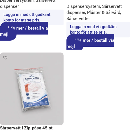
Dispensersystem
,
Sårservett
dispenser
Dispensersystem
,
Sårservett
dispenser
,
Plåster & Sårvård
,
Logga in med ett godkänt
Sårservetter
konto för att se pris.
Logga in med ett godkänt
Läs mer / beställ via
konto för att se pris.
mejl
Läs mer / beställ via
mejl
Sårservett i Zip-påse 45 st