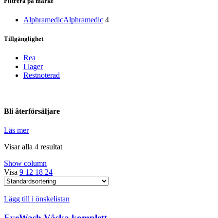
Filtrera på märke
Alphramedic
Alphramedic
4
Tillgänglighet
Rea
I lager
Restnoterad
Bli återförsäljare
Läs mer
Visar alla 4 resultat
Show column
Visa
9
12
18
24
Lägg till i önskelistan
EyeWash Väska komplett