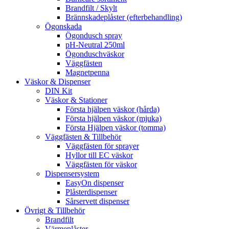
Brandfilt / Skylt
Brännskadeplåster (efterbehandling)
Ögonskada
Ögondusch spray
pH-Neutral 250ml
Ögonduschväskor
Väggfästen
Magnetpenna
Väskor & Dispenser
DIN Kit
Väskor & Stationer
Första hjälpen väskor (hårda)
Första hjälpen väskor (mjuka)
Första Hjälpen väskor (tomma)
Väggfästen & Tillbehör
Väggfästen för sprayer
Hyllor till EC väskor
Väggfästen för väskor
Dispensersystem
EasyOn dispenser
Plåsterdispenser
Sårservett dispenser
Övrigt & Tillbehör
Brandfilt
Värmeplåster