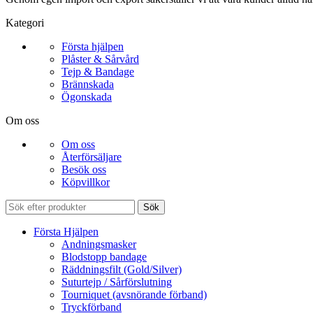
Kategori
Första hjälpen
Plåster & Sårvård
Tejp & Bandage
Brännskada
Ögonskada
Om oss
Om oss
Återförsäljare
Besök oss
Köpvillkor
Sök
Första Hjälpen
Andningsmasker
Blodstopp bandage
Räddningsfilt (Gold/Silver)
Suturtejp / Sårförslutning
Tourniquet (avsnörande förband)
Tryckförband