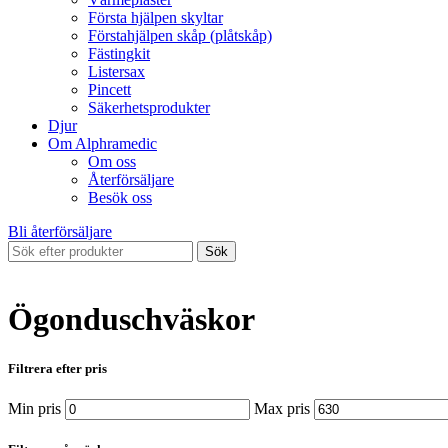
Första hjälpen skyltar
Förstahjälpen skåp (plåtskåp)
Fästingkit
Listersax
Pincett
Säkerhetsprodukter
Djur
Om Alphramedic
Om oss
Återförsäljare
Besök oss
Bli återförsäljare
Sök
Ögonduschväskor
Filtrera efter pris
Min pris
Max pris