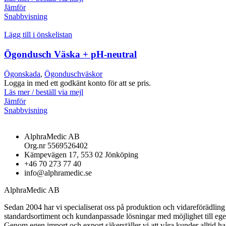
Jämför
Snabbvisning
Lägg till i önskelistan
Ögondusch Väska + pH-neutral
Ögonskada
,
Ögonduschväskor
Logga in med ett godkänt konto för att se pris.
Läs mer / beställ via mejl
Jämför
Snabbvisning
AlphraMedic AB
Org.nr 5569526402
Kämpevägen 17, 553 02 Jönköping
+46 70 273 77 40
info@alphramedic.se
AlphraMedic AB
Sedan 2004 har vi specialiserat oss på produktion och vidareförädli
standardsortiment och kundanpassade lösningar med möjlighet till ege
Genom egen import och export säkerställer vi att våra kunder alltid ha