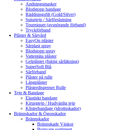
Andningsmasker
Blodstopp bandage
Räddningsfilt (Gold/Silver)
Suturtejp / Sårförslutning
Tourniquet (avsnörande förband)
Tryckförband
Plåster & Sårvård
EasyOn plåster
Sårplast spray
Blodstopp spray
Vattentäta plåster
Gelplåster (fuktig sårläkning)
SuperSoft Blå
Sårförband
Plåster på rulle
Långplåster
Plåsterdispenser Rulle
Tejp & Bandage
Elastiskt bandage
Kirurgtejp / Hudvänlig tejp
Klisterbandage (idrottsskador)
Brännskador & Ögonskador
Brännskador
Brännskade Väskor
Burncare sortiment