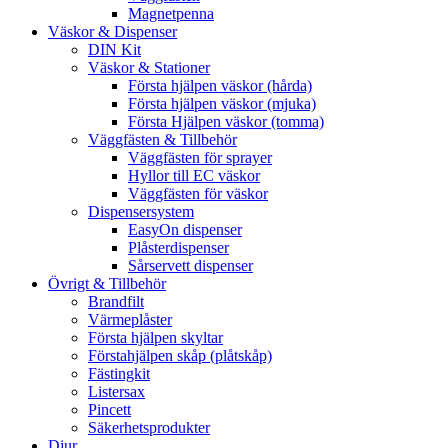
Magnetpenna
Väskor & Dispenser
DIN Kit
Väskor & Stationer
Första hjälpen väskor (hårda)
Första hjälpen väskor (mjuka)
Första Hjälpen väskor (tomma)
Väggfästen & Tillbehör
Väggfästen för sprayer
Hyllor till EC väskor
Väggfästen för väskor
Dispensersystem
EasyOn dispenser
Plåsterdispenser
Sårservett dispenser
Övrigt & Tillbehör
Brandfilt
Värmeplåster
Första hjälpen skyltar
Förstahjälpen skåp (plåtskåp)
Fästingkit
Listersax
Pincett
Säkerhetsprodukter
Djur