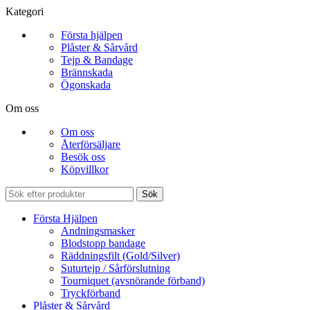
Kategori
Första hjälpen
Plåster & Sårvård
Tejp & Bandage
Brännskada
Ögonskada
Om oss
Om oss
Återförsäljare
Besök oss
Köpvillkor
Sök
Första Hjälpen
Andningsmasker
Blodstopp bandage
Räddningsfilt (Gold/Silver)
Suturtejp / Sårförslutning
Tourniquet (avsnörande förband)
Tryckförband
Plåster & Sårvård