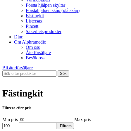
Första hjälpen skyltar
Förstahjälpen skåp (plåtskåp)
Fästingkit
Listersax
Pincett
Säkerhetsprodukter
Djur
Om Alphramedic
Om oss
Återförsäljare
Besök oss
Bli återförsäljare
Sök
Fästingkit
Filtrera efter pris
Min pris
Max pris
Filtrera