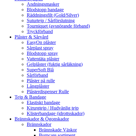
Andningsmasker
Blodstopp bandage
Räddningsfilt (Gold/Silver)
Suturtejp / Sårförslutning
Tourniquet (avsnörande förband)
Tryckförband
Plåster & Sårvård
EasyOn plåster
Sårplast spray
Blodstopp spray
Vattentäta plåster
Gelplåster (fuktig sårläkning)
SuperSoft Blå
Sårförband
Plåster på rulle
Långplåster
Plåsterdispenser Rulle
Tejp & Bandage
Elastiskt bandage
Kirurgtejp / Hudvänlig tejp
Klisterbandage (idrottsskador)
Brännskador & Ögonskador
Brännskador
Brännskade Väskor
Burncare sortiment