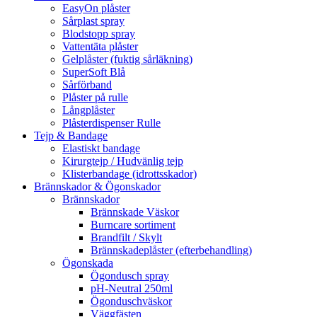
EasyOn plåster
Sårplast spray
Blodstopp spray
Vattentäta plåster
Gelplåster (fuktig sårläkning)
SuperSoft Blå
Sårförband
Plåster på rulle
Långplåster
Plåsterdispenser Rulle
Tejp & Bandage
Elastiskt bandage
Kirurgtejp / Hudvänlig tejp
Klisterbandage (idrottsskador)
Brännskador & Ögonskador
Brännskador
Brännskade Väskor
Burncare sortiment
Brandfilt / Skylt
Brännskadeplåster (efterbehandling)
Ögonskada
Ögondusch spray
pH-Neutral 250ml
Ögonduschväskor
Väggfästen