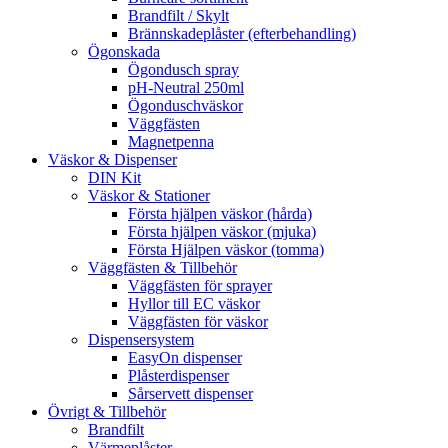
Brandfilt / Skylt
Brännskadeplåster (efterbehandling)
Ögonskada
Ögondusch spray
pH-Neutral 250ml
Ögonduschväskor
Väggfästen
Magnetpenna
Väskor & Dispenser
DIN Kit
Väskor & Stationer
Första hjälpen väskor (hårda)
Första hjälpen väskor (mjuka)
Första Hjälpen väskor (tomma)
Väggfästen & Tillbehör
Väggfästen för sprayer
Hyllor till EC väskor
Väggfästen för väskor
Dispensersystem
EasyOn dispenser
Plåsterdispenser
Sårservett dispenser
Övrigt & Tillbehör
Brandfilt
Värmeplåster