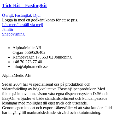
Tick Kit – Fästingkit
Övrigt
,
Fästingkit
,
Djur
Logga in med ett godkänt konto för att se pris.
Läs mer / beställ via mejl
Jämför
Snabbvisning
AlphraMedic AB
Org.nr 5569526402
Kämpevägen 17, 553 02 Jönköping
+46 70 273 77 40
info@alphramedic.se
AlphraMedic AB
Sedan 2004 har vi specialiserat oss på produktion och
vidareförädling av högkvalitativa Förstahjälpenprodukter. Med
fokus på innovation, såsom våra egna dispensersystem D-56 och
EasyOn, erbjuder vi både standardsortiment och kundanpassade
lösningar med möjlighet till eget tryck och utseende.
Genom egen import och export säkerställer vi att våra kunder alltid
har tillgång till marknadsledande sårvård och akututrustning.