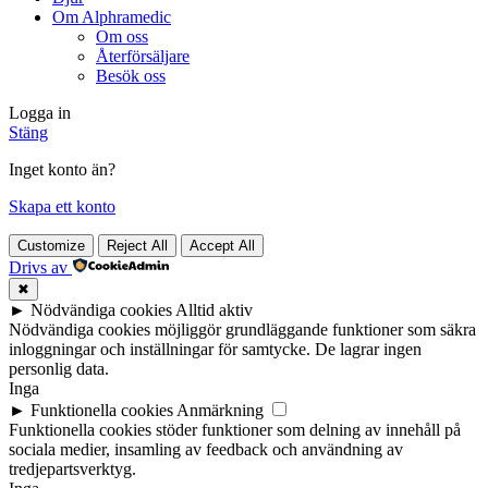
Om Alphramedic
Om oss
Återförsäljare
Besök oss
Logga in
Stäng
Inget konto än?
Skapa ett konto
Customize
Reject All
Accept All
Drivs av
✖
►
Nödvändiga cookies
Alltid aktiv
Nödvändiga cookies möjliggör grundläggande funktioner som säkra
inloggningar och inställningar för samtycke. De lagrar ingen
personlig data.
Inga
►
Funktionella cookies
Anmärkning
Funktionella cookies stöder funktioner som delning av innehåll på
sociala medier, insamling av feedback och användning av
tredjepartsverktyg.