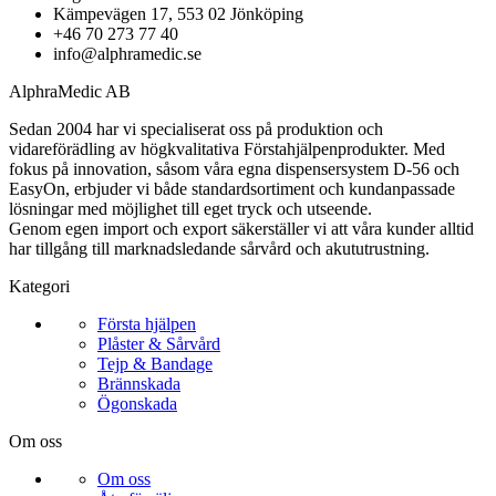
Kämpevägen 17, 553 02 Jönköping
+46 70 273 77 40
info@alphramedic.se
AlphraMedic AB
Sedan 2004 har vi specialiserat oss på produktion och
vidareförädling av högkvalitativa Förstahjälpenprodukter. Med
fokus på innovation, såsom våra egna dispensersystem D-56 och
EasyOn, erbjuder vi både standardsortiment och kundanpassade
lösningar med möjlighet till eget tryck och utseende.
Genom egen import och export säkerställer vi att våra kunder alltid
har tillgång till marknadsledande sårvård och akututrustning.
Kategori
Första hjälpen
Plåster & Sårvård
Tejp & Bandage
Brännskada
Ögonskada
Om oss
Om oss