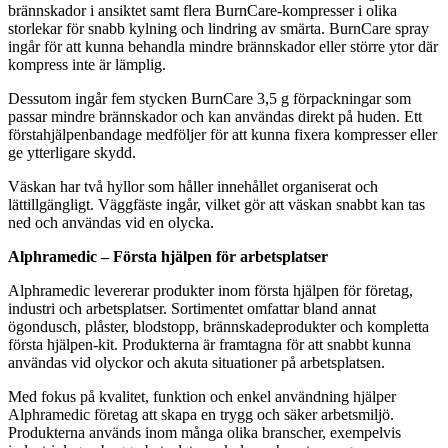
brännskador i ansiktet samt flera BurnCare-kompresser i olika
storlekar för snabb kylning och lindring av smärta. BurnCare spray
ingår för att kunna behandla mindre brännskador eller större ytor där
kompress inte är lämplig.
Dessutom ingår fem stycken BurnCare 3,5 g förpackningar som
passar mindre brännskador och kan användas direkt på huden. Ett
förstahjälpenbandage medföljer för att kunna fixera kompresser eller
ge ytterligare skydd.
Väskan har två hyllor som håller innehållet organiserat och
lättillgängligt. Väggfäste ingår, vilket gör att väskan snabbt kan tas
ned och användas vid en olycka.
Alphramedic – Första hjälpen för arbetsplatser
Alphramedic levererar produkter inom första hjälpen för företag,
industri och arbetsplatser. Sortimentet omfattar bland annat
ögondusch, plåster, blodstopp, brännskadeprodukter och kompletta
första hjälpen-kit. Produkterna är framtagna för att snabbt kunna
användas vid olyckor och akuta situationer på arbetsplatsen.
Med fokus på kvalitet, funktion och enkel användning hjälper
Alphramedic företag att skapa en trygg och säker arbetsmiljö.
Produkterna används inom många olika branscher, exempelvis