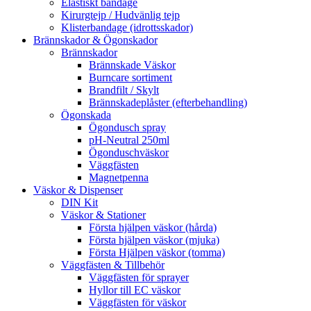
Elastiskt bandage
Kirurgtejp / Hudvänlig tejp
Klisterbandage (idrottsskador)
Brännskador & Ögonskador
Brännskador
Brännskade Väskor
Burncare sortiment
Brandfilt / Skylt
Brännskadeplåster (efterbehandling)
Ögonskada
Ögondusch spray
pH-Neutral 250ml
Ögonduschväskor
Väggfästen
Magnetpenna
Väskor & Dispenser
DIN Kit
Väskor & Stationer
Första hjälpen väskor (hårda)
Första hjälpen väskor (mjuka)
Första Hjälpen väskor (tomma)
Väggfästen & Tillbehör
Väggfästen för sprayer
Hyllor till EC väskor
Väggfästen för väskor