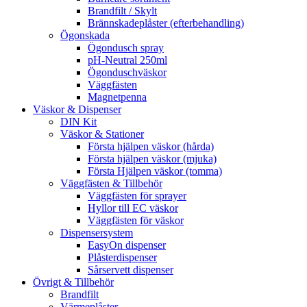
Brandfilt / Skylt
Brännskadeplåster (efterbehandling)
Ögonskada
Ögondusch spray
pH-Neutral 250ml
Ögonduschväskor
Väggfästen
Magnetpenna
Väskor & Dispenser
DIN Kit
Väskor & Stationer
Första hjälpen väskor (hårda)
Första hjälpen väskor (mjuka)
Första Hjälpen väskor (tomma)
Väggfästen & Tillbehör
Väggfästen för sprayer
Hyllor till EC väskor
Väggfästen för väskor
Dispensersystem
EasyOn dispenser
Plåsterdispenser
Sårservett dispenser
Övrigt & Tillbehör
Brandfilt
Värmeplåster