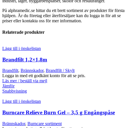
industri, lager, byggarbetsplatser, skolor och restauranger.
På alphramedic.se hittar du ett brett sortiment av produkter för första
hjälpen. Är du företag eller återförsäljare kan du logga in för att se
priser eller kontakta oss för mer information.
Relaterade produkter
Lägg till i önskelistan
Brandfilt 1,2×1,8m
Brandfilt
,
Brännskador
,
Brandfilt / Skylt
Logga in med ett godkänt konto för att se pris.
Läs mer / beställ via mejl
Jämför
Snabbvisning
Lägg till i önskelistan
Burncare Relieve Burn Gel – 3,5 g Engångspåse
Brännskador
,
Burncare sortiment