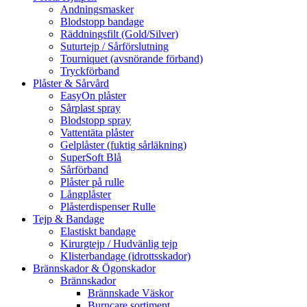
Andningsmasker
Blodstopp bandage
Räddningsfilt (Gold/Silver)
Suturtejp / Sårförslutning
Tourniquet (avsnörande förband)
Tryckförband
Plåster & Sårvård
EasyOn plåster
Sårplast spray
Blodstopp spray
Vattentäta plåster
Gelplåster (fuktig sårläkning)
SuperSoft Blå
Sårförband
Plåster på rulle
Långplåster
Plåsterdispenser Rulle
Tejp & Bandage
Elastiskt bandage
Kirurgtejp / Hudvänlig tejp
Klisterbandage (idrottsskador)
Brännskador & Ögonskador
Brännskador
Brännskade Väskor
Burncare sortiment