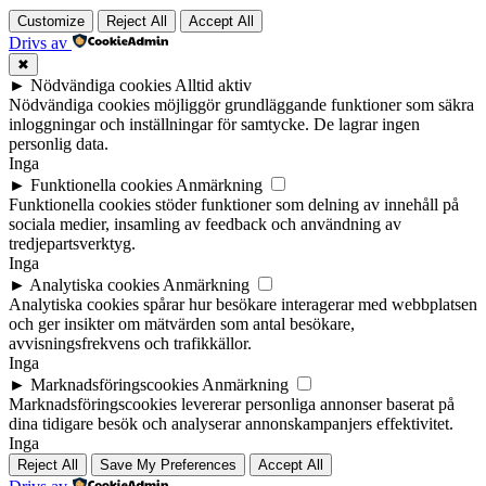
Customize
Reject All
Accept All
Drivs av
✖
►
Nödvändiga cookies
Alltid aktiv
Nödvändiga cookies möjliggör grundläggande funktioner som säkra
inloggningar och inställningar för samtycke. De lagrar ingen
personlig data.
Inga
►
Funktionella cookies
Anmärkning
Funktionella cookies stöder funktioner som delning av innehåll på
sociala medier, insamling av feedback och användning av
tredjepartsverktyg.
Inga
►
Analytiska cookies
Anmärkning
Analytiska cookies spårar hur besökare interagerar med webbplatsen
och ger insikter om mätvärden som antal besökare,
avvisningsfrekvens och trafikkällor.
Inga
►
Marknadsföringscookies
Anmärkning
Marknadsföringscookies levererar personliga annonser baserat på
dina tidigare besök och analyserar annonskampanjers effektivitet.
Inga
Reject All
Save My Preferences
Accept All