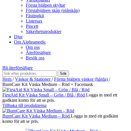
Första hjälpen skyltar
Förstahjälpen skåp (plåtskåp)
Fästingkit
Listersax
Pincett
Säkerhetsprodukter
Djur
Om Alphramedic
Om oss
Återförsäljare
Besök oss
Bli återförsäljare
Sök
Hem
/
Väskor & Stationer
/
Första hjälpen väskor (hårda)
/
BurnCare Kit Väska Medium – Röd + Facemask
FirstAid Kit Väska Small – Grön / Blå / Röd
Logga in med ett
godkänt konto för att se pris.
Tillbaka till produkterna
BurnCare Kit Väska Medium – Röd
Logga in med ett godkänt
konto för att se pris.