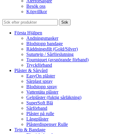
Återförsäljare
Besök oss
Köpvillkor
Sök
Första Hjälpen
Andningsmasker
Blodstopp bandage
Räddningsfilt (Gold/Silver)
Suturtejp / Sårförslutning
Tourniquet (avsnörande förband)
Tryckförband
Plåster & Sårvård
EasyOn plåster
Sårplast spray
Blodstopp spray
Vattentäta plåster
Gelplåster (fuktig sårläkning)
SuperSoft Blå
Sårförband
Plåster på rulle
Långplåster
Plåsterdispenser Rulle
Tejp & Bandage