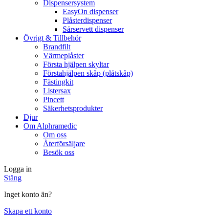
Dispensersystem
EasyOn dispenser
Plåsterdispenser
Sårservett dispenser
Övrigt & Tillbehör
Brandfilt
Värmeplåster
Första hjälpen skyltar
Förstahjälpen skåp (plåtskåp)
Fästingkit
Listersax
Pincett
Säkerhetsprodukter
Djur
Om Alphramedic
Om oss
Återförsäljare
Besök oss
Logga in
Stäng
Inget konto än?
Skapa ett konto