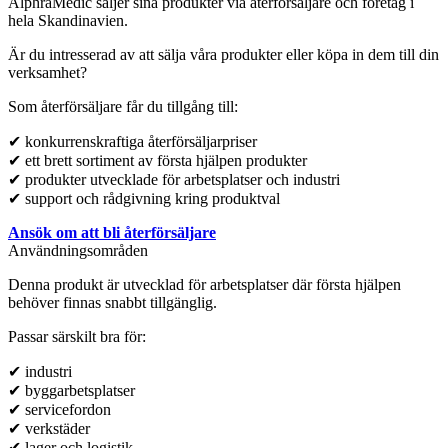
AlphraMedic säljer sina produkter via återförsäljare och företag i
hela Skandinavien.
Är du intresserad av att sälja våra produkter eller köpa in dem till din
verksamhet?
Som återförsäljare får du tillgång till:
✔ konkurrenskraftiga återförsäljarpriser
✔ ett brett sortiment av första hjälpen produkter
✔ produkter utvecklade för arbetsplatser och industri
✔ support och rådgivning kring produktval
Ansök om att bli återförsäljare
Användningsområden
Denna produkt är utvecklad för arbetsplatser där första hjälpen
behöver finnas snabbt tillgänglig.
Passar särskilt bra för:
✔ industri
✔ byggarbetsplatser
✔ servicefordon
✔ verkstäder
✔ lager och logistik