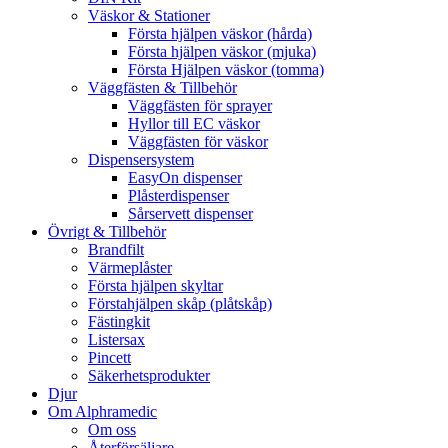
Väskor & Stationer
Första hjälpen väskor (hårda)
Första hjälpen väskor (mjuka)
Första Hjälpen väskor (tomma)
Väggfästen & Tillbehör
Väggfästen för sprayer
Hyllor till EC väskor
Väggfästen för väskor
Dispensersystem
EasyOn dispenser
Plåsterdispenser
Sårservett dispenser
Övrigt & Tillbehör
Brandfilt
Värmeplåster
Första hjälpen skyltar
Förstahjälpen skåp (plåtskåp)
Fästingkit
Listersax
Pincett
Säkerhetsprodukter
Djur
Om Alphramedic
Om oss
Återförsäljare