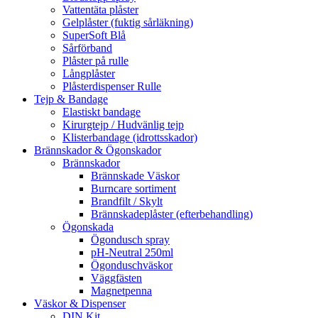
Vattentäta plåster
Gelplåster (fuktig sårläkning)
SuperSoft Blå
Sårförband
Plåster på rulle
Långplåster
Plåsterdispenser Rulle
Tejp & Bandage
Elastiskt bandage
Kirurgtejp / Hudvänlig tejp
Klisterbandage (idrottsskador)
Brännskador & Ögonskador
Brännskador
Brännskade Väskor
Burncare sortiment
Brandfilt / Skylt
Brännskadeplåster (efterbehandling)
Ögonskada
Ögondusch spray
pH-Neutral 250ml
Ögonduschväskor
Väggfästen
Magnetpenna
Väskor & Dispenser
DIN Kit