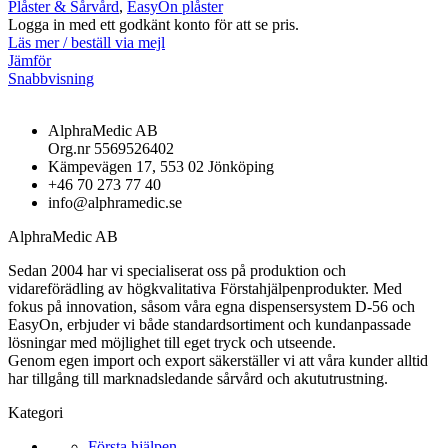
Plåster & Sårvård
,
EasyOn plåster
Logga in med ett godkänt konto för att se pris.
Läs mer / beställ via mejl
Jämför
Snabbvisning
AlphraMedic AB
Org.nr 5569526402
Kämpevägen 17, 553 02 Jönköping
+46 70 273 77 40
info@alphramedic.se
AlphraMedic AB
Sedan 2004 har vi specialiserat oss på produktion och
vidareförädling av högkvalitativa Förstahjälpenprodukter. Med
fokus på innovation, såsom våra egna dispensersystem D-56 och
EasyOn, erbjuder vi både standardsortiment och kundanpassade
lösningar med möjlighet till eget tryck och utseende.
Genom egen import och export säkerställer vi att våra kunder alltid
har tillgång till marknadsledande sårvård och akututrustning.
Kategori
Första hjälpen