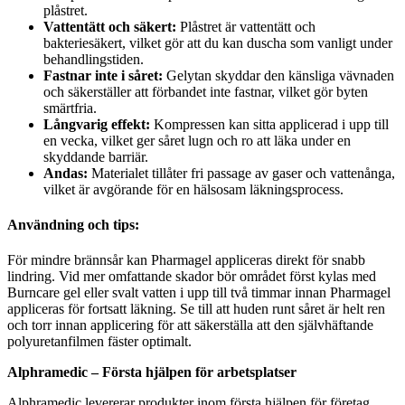
plåstret.
Vattentätt och säkert:
Plåstret är vattentätt och
bakteriesäkert, vilket gör att du kan duscha som vanligt under
behandlingstiden.
Fastnar inte i såret:
Gelytan skyddar den känsliga vävnaden
och säkerställer att förbandet inte fastnar, vilket gör byten
smärtfria.
Långvarig effekt:
Kompressen kan sitta applicerad i upp till
en vecka, vilket ger såret lugn och ro att läka under en
skyddande barriär.
Andas:
Materialet tillåter fri passage av gaser och vattenånga,
vilket är avgörande för en hälsosam läkningsprocess.
Användning och tips:
För mindre brännsår kan Pharmagel appliceras direkt för snabb
lindring. Vid mer omfattande skador bör området först kylas med
Burncare gel eller svalt vatten i upp till två timmar innan Pharmagel
appliceras för fortsatt läkning. Se till att huden runt såret är helt ren
och torr innan applicering för att säkerställa att den självhäftande
polyuretanfilmen fäster optimalt.
Alphramedic – Första hjälpen för arbetsplatser
Alphramedic levererar produkter inom första hjälpen för företag,