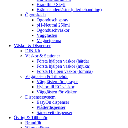
Brandfilt / Skylt
Brännskadeplåster (efterbehandling)
Ögonskada
Ögondusch spray
pH-Neutral 250ml
Ögonduschväskor
Väggfästen
Magnetpenna
Väskor & Dispenser
DIN Kit
Väskor & Stationer
Första hjälpen väskor (hårda)
Första hjälpen väskor (mjuka)
Första Hjälpen väskor (tomma)
Väggfästen & Tillbehör
Väggfästen för sprayer
Hyllor till EC väskor
Väggfästen för väskor
Dispensersystem
EasyOn dispenser
Plåsterdispenser
Sårservett dispenser
Övrigt & Tillbehör
Brandfilt
Värmeplåster