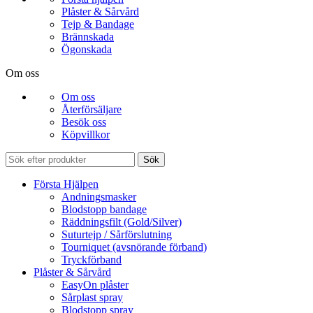
Plåster & Sårvård
Tejp & Bandage
Brännskada
Ögonskada
Om oss
Om oss
Återförsäljare
Besök oss
Köpvillkor
Sök
Första Hjälpen
Andningsmasker
Blodstopp bandage
Räddningsfilt (Gold/Silver)
Suturtejp / Sårförslutning
Tourniquet (avsnörande förband)
Tryckförband
Plåster & Sårvård
EasyOn plåster
Sårplast spray
Blodstopp spray