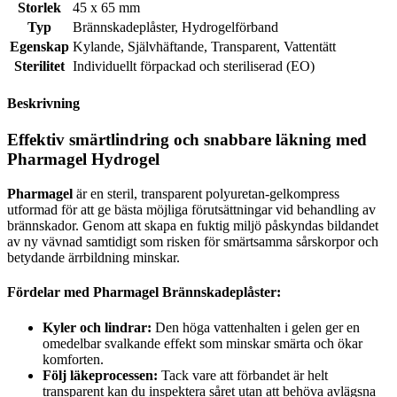
Storlek
45 x 65 mm
Typ
Brännskadeplåster
,
Hydrogelförband
Egenskap
Kylande
,
Självhäftande
,
Transparent
,
Vattentätt
Sterilitet
Individuellt förpackad och steriliserad (EO)
Beskrivning
Effektiv smärtlindring och snabbare läkning med
Pharmagel Hydrogel
Pharmagel
är en steril, transparent polyuretan-gelkompress
utformad för att ge bästa möjliga förutsättningar vid behandling av
brännskador. Genom att skapa en fuktig miljö påskyndas bildandet
av ny vävnad samtidigt som risken för smärtsamma sårskorpor och
betydande ärrbildning minskar.
Fördelar med Pharmagel Brännskadeplåster:
Kyler och lindrar:
Den höga vattenhalten i gelen ger en
omedelbar svalkande effekt som minskar smärta och ökar
komforten.
Följ läkeprocessen:
Tack vare att förbandet är helt
transparent kan du inspektera såret utan att behöva avlägsna