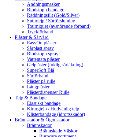
Andningsmasker
Blodstopp bandage
Räddningsfilt (Gold/Silver)
Suturtejp / Sårförslutning
Tourniquet (avsnörande förband)
Tryckförband
Plåster & Sårvård
EasyOn plåster
Sårplast spray
Blodstopp spray
Vattentäta plåster
Gelplåster (fuktig sårläkning)
SuperSoft Blå
Sårförband
Plåster på rulle
Långplåster
Plåsterdispenser Rulle
Tejp & Bandage
Elastiskt bandage
Kirurgtejp / Hudvänlig tejp
Klisterbandage (idrottsskador)
Brännskador & Ögonskador
Brännskador
Brännskade Väskor
Burncare sortiment