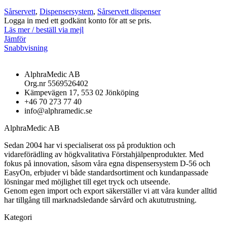
Sårservett
,
Dispensersystem
,
Sårservett dispenser
Logga in med ett godkänt konto för att se pris.
Läs mer / beställ via mejl
Jämför
Snabbvisning
AlphraMedic AB
Org.nr 5569526402
Kämpevägen 17, 553 02 Jönköping
+46 70 273 77 40
info@alphramedic.se
AlphraMedic AB
Sedan 2004 har vi specialiserat oss på produktion och
vidareförädling av högkvalitativa Förstahjälpenprodukter. Med
fokus på innovation, såsom våra egna dispensersystem D-56 och
EasyOn, erbjuder vi både standardsortiment och kundanpassade
lösningar med möjlighet till eget tryck och utseende.
Genom egen import och export säkerställer vi att våra kunder alltid
har tillgång till marknadsledande sårvård och akututrustning.
Kategori