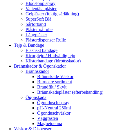
Blodstopp spray
Vattentäta plåster
Gelplåster (fuktig sårläkning)
SuperSoft Blå
Sårförband
Plåster på rulle
Långplåster
Plåsterdispenser Rulle
Tejp & Bandage
Elastiskt bandage
Kirurgtejp / Hudvänlig tejp
Klisterbandage (idrottsskador)
Brännskador & Ögonskador
Brännskador
Brännskade Väskor
Burncare sortiment
Brandfilt / Skylt
Brännskadeplåster (efterbehandling)
Ögonskada
Ögondusch spray
pH-Neutral 250ml
Ögonduschväskor
Väggfästen
Magnetpenna
Väskor & Dispenser