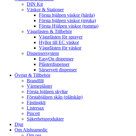
DIN Kit
Väskor & Stationer
Första hjälpen väskor (hårda)
Första hjälpen väskor (mjuka)
Första Hjälpen väskor (tomma)
Väggfästen & Tillbehör
Väggfästen för sprayer
Hyllor till EC väskor
Väggfästen för väskor
Dispensersystem
EasyOn dispenser
Plåsterdispenser
Sårservett dispenser
Övrigt & Tillbehör
Brandfilt
Värmeplåster
Första hjälpen skyltar
Förstahjälpen skåp (plåtskåp)
Fästingkit
Listersax
Pincett
Säkerhetsprodukter
Djur
Om Alphramedic
Om oss