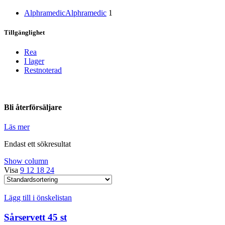
Alphramedic
Alphramedic
1
Tillgänglighet
Rea
I lager
Restnoterad
Bli återförsäljare
Läs mer
Endast ett sökresultat
Show column
Visa
9
12
18
24
Lägg till i önskelistan
Sårservett 45 st