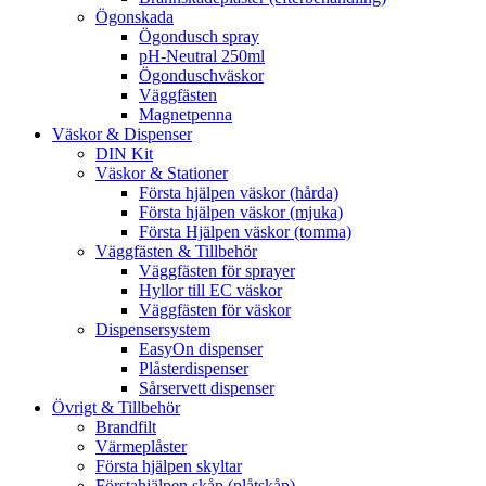
Ögonskada
Ögondusch spray
pH-Neutral 250ml
Ögonduschväskor
Väggfästen
Magnetpenna
Väskor & Dispenser
DIN Kit
Väskor & Stationer
Första hjälpen väskor (hårda)
Första hjälpen väskor (mjuka)
Första Hjälpen väskor (tomma)
Väggfästen & Tillbehör
Väggfästen för sprayer
Hyllor till EC väskor
Väggfästen för väskor
Dispensersystem
EasyOn dispenser
Plåsterdispenser
Sårservett dispenser
Övrigt & Tillbehör
Brandfilt
Värmeplåster
Första hjälpen skyltar
Förstahjälpen skåp (plåtskåp)