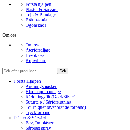
Första hjälpen
Plåster & Sårvård
Tejp & Bandage
Brännskada
Ögonskada
Om oss
Om oss
Återförsäljare
Besök oss
Köpvillkor
Sök
Första Hjälpen
Andningsmasker
Blodstopp bandage
Räddningsfilt (Gold/Silver)
Suturtejp / Sårförslutning
Tourniquet (avsnörande förband)
Tryckförband
Plåster & Sårvård
EasyOn plåster
Sårplast spray