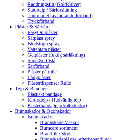
Räddningsfilt (Gold/Silver)
Suturtejp / Sårförslutning
Tourniquet (avsnörande förband)
Tryckförband
Plåster & Sårvård
EasyOn plåster
Sårplast spray
Blodstopp spray
Vattentäta plåster
Gelplåster (fuktig sårläkning)
SuperSoft Blå
Sårförband
Plåster på rulle
Långplåster
Plåsterdispenser Rulle
Tejp & Bandage
Elastiskt bandage
Kirurgtejp / Hudvänlig tejp
Klisterbandage (idrottsskador)
Brännskador & Ögonskador
Brännskador
Brännskade Väskor
Burncare sortiment
Brandfilt / Skylt
Brännskadeplåster (efterbehandling)