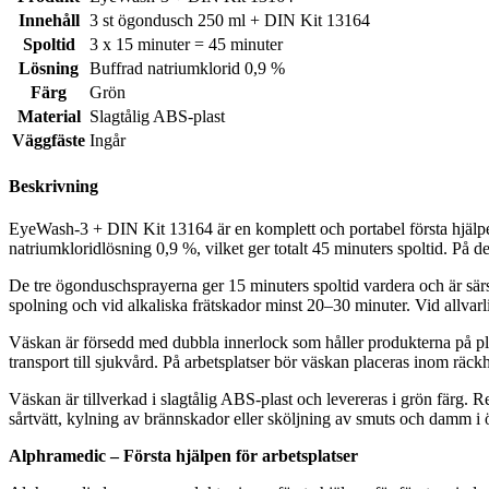
Innehåll
3 st ögondusch 250 ml + DIN Kit 13164
Spoltid
3 x 15 minuter = 45 minuter
Lösning
Buffrad natriumklorid 0,9 %
Färg
Grön
Material
Slagtålig ABS-plast
Väggfäste
Ingår
Beskrivning
EyeWash-3 + DIN Kit 13164 är en komplett och portabel första hjälp
natriumkloridlösning 0,9 %, vilket ger totalt 45 minuters spoltid. På 
De tre ögonduschsprayerna ger 15 minuters spoltid vardera och är sär
spolning och vid alkaliska frätskador minst 20–30 minuter. Vid allvarlig
Väskan är försedd med dubbla innerlock som håller produkterna på pla
transport till sjukvård. På arbetsplatser bör väskan placeras inom räckh
Väskan är tillverkad i slagtålig ABS-plast och levereras i grön färg. 
sårtvätt, kylning av brännskador eller sköljning av smuts och damm i ög
Alphramedic – Första hjälpen för arbetsplatser