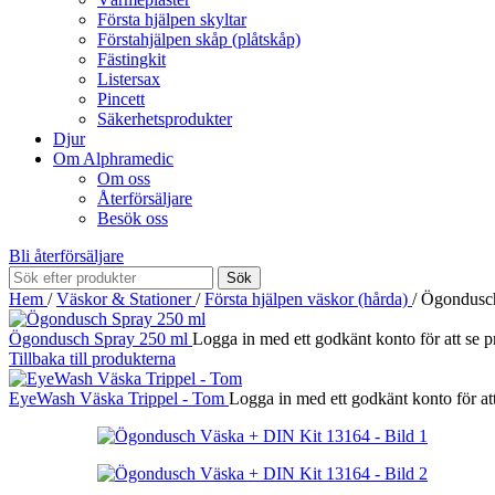
Första hjälpen skyltar
Förstahjälpen skåp (plåtskåp)
Fästingkit
Listersax
Pincett
Säkerhetsprodukter
Djur
Om Alphramedic
Om oss
Återförsäljare
Besök oss
Bli återförsäljare
Sök
Hem
/
Väskor & Stationer
/
Första hjälpen väskor (hårda)
/
Ögondusc
Ögondusch Spray 250 ml
Logga in med ett godkänt konto för att se pr
Tillbaka till produkterna
EyeWash Väska Trippel - Tom
Logga in med ett godkänt konto för att