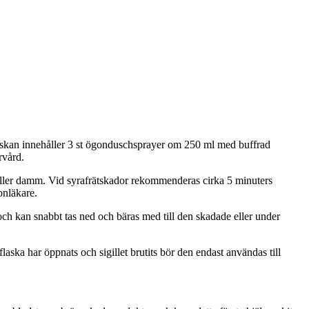
äskan innehåller 3 st ögonduschsprayer om 250 ml med buffrad
rvård.
 eller damm. Vid syrafrätskador rekommenderas cirka 5 minuters
onläkare.
ch kan snabbt tas ned och bäras med till den skadade eller under
aska har öppnats och sigillet brutits bör den endast användas till