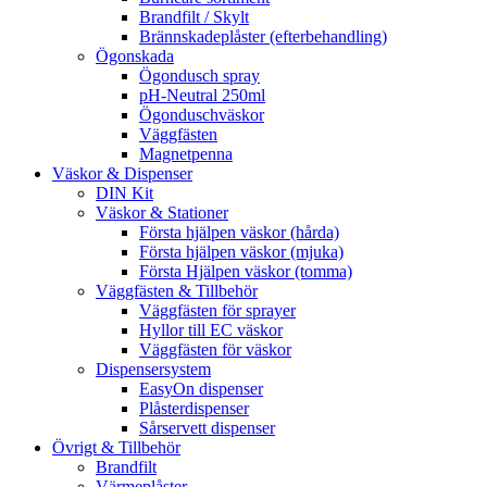
Brandfilt / Skylt
Brännskadeplåster (efterbehandling)
Ögonskada
Ögondusch spray
pH-Neutral 250ml
Ögonduschväskor
Väggfästen
Magnetpenna
Väskor & Dispenser
DIN Kit
Väskor & Stationer
Första hjälpen väskor (hårda)
Första hjälpen väskor (mjuka)
Första Hjälpen väskor (tomma)
Väggfästen & Tillbehör
Väggfästen för sprayer
Hyllor till EC väskor
Väggfästen för väskor
Dispensersystem
EasyOn dispenser
Plåsterdispenser
Sårservett dispenser
Övrigt & Tillbehör
Brandfilt
Värmeplåster