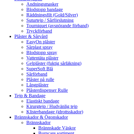
Andningsmasker
Blodstopp bandage
Räddningsfilt (Gold/Silver)
Suturtejp / Sårförslutning
Tourniquet (avsnörande förband)
Tryckförband
Plåster & Sårvård
EasyOn plåster
Sårplast spray
Blodstopp spray
Vattentäta plåster
Gelplåster (fuktig sårläkning)
SuperSoft Blå
Sårförband
Plåster på rulle
Långplåster
Plåsterdispenser Rulle
Tejp & Bandage
Elastiskt bandage
Kirurgtejp / Hudvänlig tejp
Klisterbandage (idrottsskador)
Brännskador & Ögonskador
Brännskador
Brännskade Väskor
Burncare sortiment