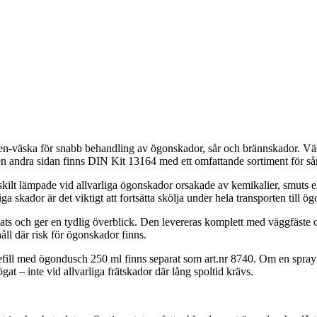
en-väska för snabb behandling av ögonskador, sår och brännskador. V
den andra sidan finns DIN Kit 13164 med ett omfattande sortiment för så
skilt lämpade vid allvarliga ögonskador orsakade av kemikalier, smuts
a skador är det viktigt att fortsätta skölja under hela transporten till ög
ts och ger en tydlig överblick. Den levereras komplett med väggfäste o
åll där risk för ögonskador finns.
Refill med ögondusch 250 ml finns separat som art.nr 8740. Om en sprayfl
at – inte vid allvarliga frätskador där lång spoltid krävs.