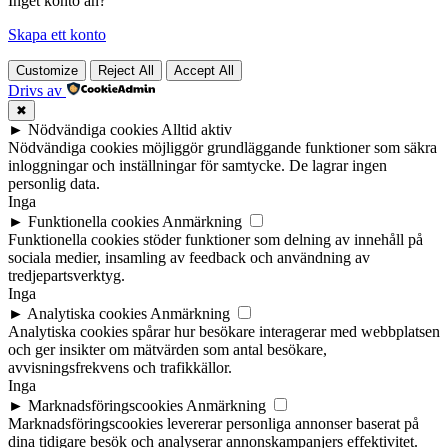
Inget konto än?
Skapa ett konto
Customize
Reject All
Accept All
Drivs av
✖
►
Nödvändiga cookies
Alltid aktiv
Nödvändiga cookies möjliggör grundläggande funktioner som säkra
inloggningar och inställningar för samtycke. De lagrar ingen
personlig data.
Inga
►
Funktionella cookies
Anmärkning
Funktionella cookies stöder funktioner som delning av innehåll på
sociala medier, insamling av feedback och användning av
tredjepartsverktyg.
Inga
►
Analytiska cookies
Anmärkning
Analytiska cookies spårar hur besökare interagerar med webbplatsen
och ger insikter om mätvärden som antal besökare,
avvisningsfrekvens och trafikkällor.
Inga
►
Marknadsföringscookies
Anmärkning
Marknadsföringscookies levererar personliga annonser baserat på
dina tidigare besök och analyserar annonskampanjers effektivitet.