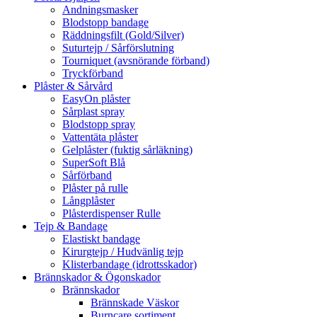
Andningsmasker
Blodstopp bandage
Räddningsfilt (Gold/Silver)
Suturtejp / Sårförslutning
Tourniquet (avsnörande förband)
Tryckförband
Plåster & Sårvård
EasyOn plåster
Sårplast spray
Blodstopp spray
Vattentäta plåster
Gelplåster (fuktig sårläkning)
SuperSoft Blå
Sårförband
Plåster på rulle
Långplåster
Plåsterdispenser Rulle
Tejp & Bandage
Elastiskt bandage
Kirurgtejp / Hudvänlig tejp
Klisterbandage (idrottsskador)
Brännskador & Ögonskador
Brännskador
Brännskade Väskor
Burncare sortiment