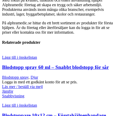
Med fokus på kvalitet, funktion och enkel användning hjälper
Alphramedic företag att skapa en trygg och säker arbetsmiljö.
Produkterna används inom många olika branscher, exempelvis
industri, lager, byggarbetsplatser, skolor och restauranger.
På alphramedic.se hittar du ett brett sortiment av produkter för första
hjälpen. Är du företag eller återförsäljare kan du logga in för att se
priser eller kontakta oss för mer information.
Relaterade produkter
Lägg till i önskelistan
Blodstopp spray 60 ml – Snabbt blodstopp för sår
Blodstopp spray
,
Djur
Logga in med ett godkänt konto för att se pris.
Läs mer / beställ via mejl
Jämför
Snabbvisning
Lägg till i önskelistan
Blodstoppare 10×12 cm – Förstahjälpenbandage