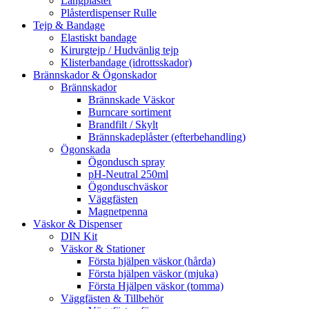
Långplåster
Plåsterdispenser Rulle
Tejp & Bandage
Elastiskt bandage
Kirurgtejp / Hudvänlig tejp
Klisterbandage (idrottsskador)
Brännskador & Ögonskador
Brännskador
Brännskade Väskor
Burncare sortiment
Brandfilt / Skylt
Brännskadeplåster (efterbehandling)
Ögonskada
Ögondusch spray
pH-Neutral 250ml
Ögonduschväskor
Väggfästen
Magnetpenna
Väskor & Dispenser
DIN Kit
Väskor & Stationer
Första hjälpen väskor (hårda)
Första hjälpen väskor (mjuka)
Första Hjälpen väskor (tomma)
Väggfästen & Tillbehör