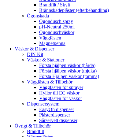
Brandfilt / Skylt
Brännskadeplåster (efterbehandling)
Ögonskada
Ögondusch spray
pH-Neutral 250ml
Ögonduschväskor
Väggfästen
Magnetpenna
Väskor & Dispenser
DIN Kit
Väskor & Stationer
Första hjälpen väskor (hårda)
Första hjälpen väskor (mjuka)
Första Hjälpen väskor (tomma)
Väggfästen & Tillbehör
Väggfästen för sprayer
Hyllor till EC väskor
Väggfästen för väskor
Dispensersystem
EasyOn dispenser
Plåsterdispenser
Sårservett dispenser
Övrigt & Tillbehör
Brandfilt
Värmeplåster