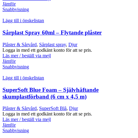
Jämför
Snabbvisning
Lägg till i önskelistan
Sårplast Spray 60ml – Flytande plåster
Plåster & Sårvård
,
Sårplast spray
,
Djur
Logga in med ett godkänt konto för att se pris.
Läs mer / beställ via mejl
Jämför
Snabbvisning
Lägg till i önskelistan
SuperSoft Blue Foam – Självhäftande
skumplastförband (6 cm x 4,5 m)
Plåster & Sårvård
,
SuperSoft Blå
,
Djur
Logga in med ett godkänt konto för att se pris.
Läs mer / beställ via mejl
Jämför
Snabbvisning