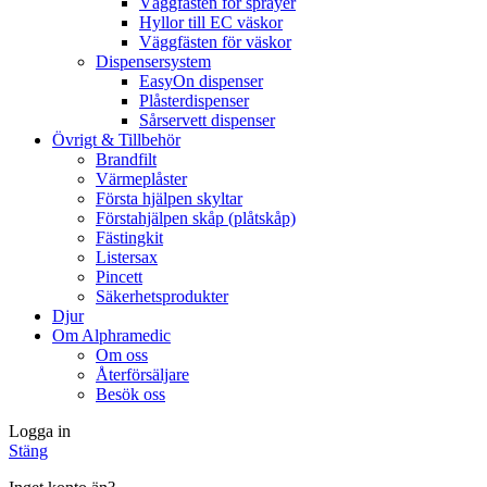
Väggfästen för sprayer
Hyllor till EC väskor
Väggfästen för väskor
Dispensersystem
EasyOn dispenser
Plåsterdispenser
Sårservett dispenser
Övrigt & Tillbehör
Brandfilt
Värmeplåster
Första hjälpen skyltar
Förstahjälpen skåp (plåtskåp)
Fästingkit
Listersax
Pincett
Säkerhetsprodukter
Djur
Om Alphramedic
Om oss
Återförsäljare
Besök oss
Logga in
Stäng