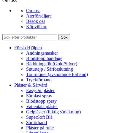
Om oss
Om oss
Återförsäljare
Besök oss
Köpvillkor
Sök
Första Hjälpen
Andningsmasker
Blodstopp bandage
Räddningsfilt (Gold/Silver)
Suturtejp / Sårförslutning
Tourniquet (avsnörande förband)
Tryckförband
Plåster & Sårvård
EasyOn plåster
Sårplast spray
Blodstopp spray
Vattentäta plåster
Gelplåster (fuktig sårläkning)
SuperSoft Blå
Sårförband
Plåster på rulle