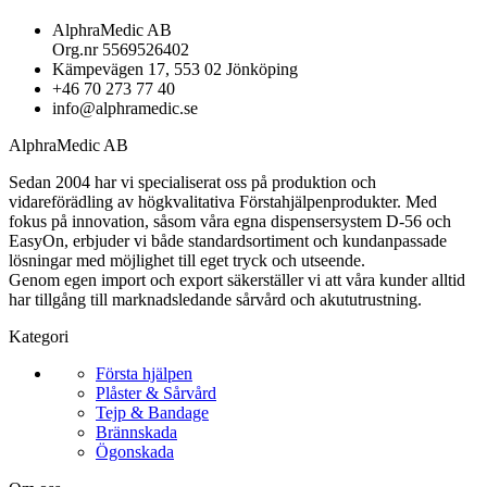
AlphraMedic AB
Org.nr 5569526402
Kämpevägen 17, 553 02 Jönköping
+46 70 273 77 40
info@alphramedic.se
AlphraMedic AB
Sedan 2004 har vi specialiserat oss på produktion och
vidareförädling av högkvalitativa Förstahjälpenprodukter. Med
fokus på innovation, såsom våra egna dispensersystem D-56 och
EasyOn, erbjuder vi både standardsortiment och kundanpassade
lösningar med möjlighet till eget tryck och utseende.
Genom egen import och export säkerställer vi att våra kunder alltid
har tillgång till marknadsledande sårvård och akututrustning.
Kategori
Första hjälpen
Plåster & Sårvård
Tejp & Bandage
Brännskada
Ögonskada