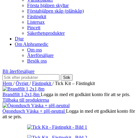
Första hjälpen skyltar
Förstahjälpen skåp (plåtskåp)
Fästingkit
Listersax
Pincett
Säkerhetsprodukter
Djur
Om Alphramedic
Om oss
Återförsäljare
Besök oss
Bli återförsäljare
Sök
Hem
/
Övrigt
/
Fästingkit
/
Tick Kit – Fästingkit
Brandfilt 1,2x1,8m
Logga in med ett godkänt konto för att se pris.
Tillbaka till produkterna
Ögondusch Väska + pH-neutral
Logga in med ett godkänt konto för
att se pris.