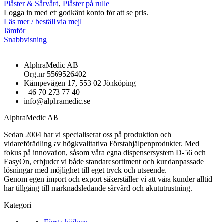
Plåster & Sårvård
,
Plåster på rulle
Logga in med ett godkänt konto för att se pris.
Läs mer / beställ via mejl
Jämför
Snabbvisning
AlphraMedic AB
Org.nr 5569526402
Kämpevägen 17, 553 02 Jönköping
+46 70 273 77 40
info@alphramedic.se
AlphraMedic AB
Sedan 2004 har vi specialiserat oss på produktion och
vidareförädling av högkvalitativa Förstahjälpenprodukter. Med
fokus på innovation, såsom våra egna dispensersystem D-56 och
EasyOn, erbjuder vi både standardsortiment och kundanpassade
lösningar med möjlighet till eget tryck och utseende.
Genom egen import och export säkerställer vi att våra kunder alltid
har tillgång till marknadsledande sårvård och akututrustning.
Kategori
Första hjälpen