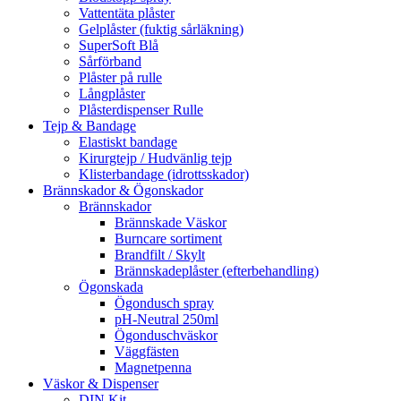
Vattentäta plåster
Gelplåster (fuktig sårläkning)
SuperSoft Blå
Sårförband
Plåster på rulle
Långplåster
Plåsterdispenser Rulle
Tejp & Bandage
Elastiskt bandage
Kirurgtejp / Hudvänlig tejp
Klisterbandage (idrottsskador)
Brännskador & Ögonskador
Brännskador
Brännskade Väskor
Burncare sortiment
Brandfilt / Skylt
Brännskadeplåster (efterbehandling)
Ögonskada
Ögondusch spray
pH-Neutral 250ml
Ögonduschväskor
Väggfästen
Magnetpenna
Väskor & Dispenser
DIN Kit