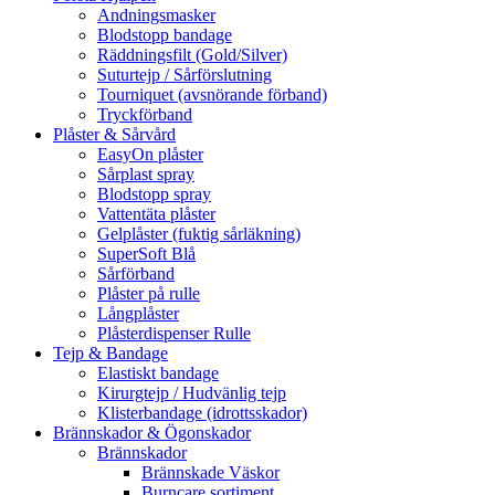
Andningsmasker
Blodstopp bandage
Räddningsfilt (Gold/Silver)
Suturtejp / Sårförslutning
Tourniquet (avsnörande förband)
Tryckförband
Plåster & Sårvård
EasyOn plåster
Sårplast spray
Blodstopp spray
Vattentäta plåster
Gelplåster (fuktig sårläkning)
SuperSoft Blå
Sårförband
Plåster på rulle
Långplåster
Plåsterdispenser Rulle
Tejp & Bandage
Elastiskt bandage
Kirurgtejp / Hudvänlig tejp
Klisterbandage (idrottsskador)
Brännskador & Ögonskador
Brännskador
Brännskade Väskor
Burncare sortiment