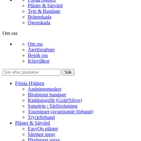
Plåster & Sårvård
Tejp & Bandage
Brännskada
Ögonskada
Om oss
Om oss
Återförsäljare
Besök oss
Köpvillkor
Sök
Första Hjälpen
Andningsmasker
Blodstopp bandage
Räddningsfilt (Gold/Silver)
Suturtejp / Sårförslutning
Tourniquet (avsnörande förband)
Tryckförband
Plåster & Sårvård
EasyOn plåster
Sårplast spray
Blodstopp spray