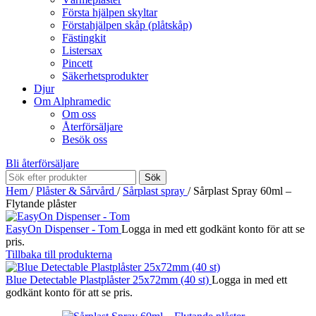
Första hjälpen skyltar
Förstahjälpen skåp (plåtskåp)
Fästingkit
Listersax
Pincett
Säkerhetsprodukter
Djur
Om Alphramedic
Om oss
Återförsäljare
Besök oss
Bli återförsäljare
Sök
Hem
/
Plåster & Sårvård
/
Sårplast spray
/
Sårplast Spray 60ml –
Flytande plåster
EasyOn Dispenser - Tom
Logga in med ett godkänt konto för att se
pris.
Tillbaka till produkterna
Blue Detectable Plastplåster 25x72mm (40 st)
Logga in med ett
godkänt konto för att se pris.