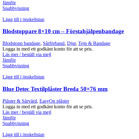
Jämför
Snabbvisning
Lägg till i önskelistan
Blodstoppare 8×10 cm – Förstahjälpenbandage
Blodstopp bandage
,
Sårförband
,
Djur
,
Tejp & Bandage
Logga in med ett godkänt konto för att se pris.
Läs mer / beställ via mejl
Jämför
Snabbvisning
Lägg till i önskelistan
Blue Detec Textilplåster Breda 50×76 mm
Plåster & Sårvård
,
EasyOn plåster
Logga in med ett godkänt konto för att se pris.
Läs mer / beställ via mejl
Jämför
Snabbvisning
Lägg till i önskelistan