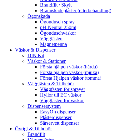
Brandfilt / Skylt
Brännskadeplåster (efterbehandling)
Ögonskada
Ögondusch spray
pH-Neutral 250ml
Ögonduschväskor
Väggfästen
Magnetpenna
Väskor & Dispenser
DIN Kit
Väskor & Stationer
Första hjälpen väskor (hårda)
Första hjälpen väskor (mjuka)
Första Hjälpen väskor (tomma)
Väggfästen & Tillbehör
Väggfästen för sprayer
Hyllor till EC väskor
Väggfästen för väskor
Dispensersystem
EasyOn dispenser
Plåsterdispenser
Sårservett dispenser
Övrigt & Tillbehör
Brandfilt
Värmeplåster