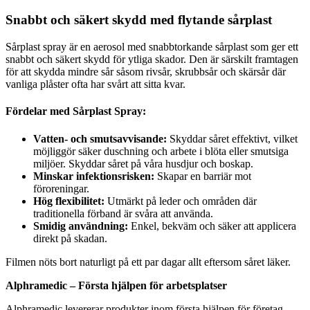
Snabbt och säkert skydd med flytande sårplast
Sårplast spray är en aerosol med snabbtorkande sårplast som ger ett
snabbt och säkert skydd för ytliga skador. Den är särskilt framtagen
för att skydda mindre sår såsom rivsår, skrubbsår och skärsår där
vanliga plåster ofta har svårt att sitta kvar.
Fördelar med Sårplast Spray:
Vatten- och smutsavvisande:
Skyddar såret effektivt, vilket
möjliggör säker duschning och arbete i blöta eller smutsiga
miljöer. Skyddar såret på våra husdjur och boskap.
Minskar infektionsrisken:
Skapar en barriär mot
föroreningar.
Hög flexibilitet:
Utmärkt på leder och områden där
traditionella förband är svåra att använda.
Smidig användning:
Enkel, bekväm och säker att applicera
direkt på skadan.
Filmen nöts bort naturligt på ett par dagar allt eftersom såret läker.
Alphramedic – Första hjälpen för arbetsplatser
Alphramedic levererar produkter inom första hjälpen för företag,