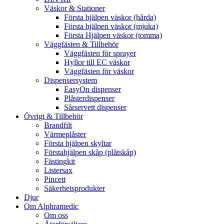
Väskor & Stationer
Första hjälpen väskor (hårda)
Första hjälpen väskor (mjuka)
Första Hjälpen väskor (tomma)
Väggfästen & Tillbehör
Väggfästen för sprayer
Hyllor till EC väskor
Väggfästen för väskor
Dispensersystem
EasyOn dispenser
Plåsterdispenser
Sårservett dispenser
Övrigt & Tillbehör
Brandfilt
Värmeplåster
Första hjälpen skyltar
Förstahjälpen skåp (plåtskåp)
Fästingkit
Listersax
Pincett
Säkerhetsprodukter
Djur
Om Alphramedic
Om oss