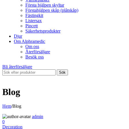
Första hjälpen skyltar
Förstahjälpen skåp (plåtskåp)
Fästingkit
Listersax
Pincett
Säkerhetsprodukter
Djur
Om Alphramedic
Om oss
Återförsäljare
Besök oss
Bli återförsäljare
Sök
Blog
Hem
/
Blog
admin
0
Decoration