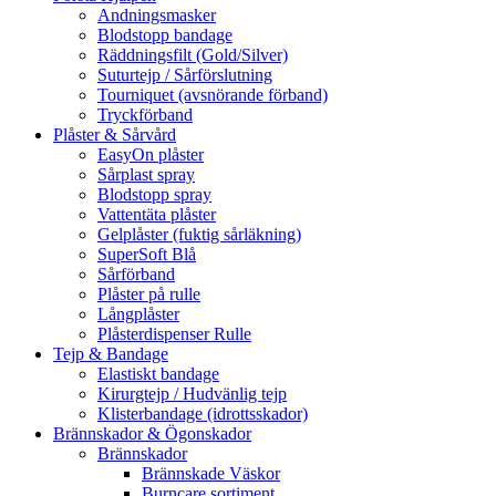
Andningsmasker
Blodstopp bandage
Räddningsfilt (Gold/Silver)
Suturtejp / Sårförslutning
Tourniquet (avsnörande förband)
Tryckförband
Plåster & Sårvård
EasyOn plåster
Sårplast spray
Blodstopp spray
Vattentäta plåster
Gelplåster (fuktig sårläkning)
SuperSoft Blå
Sårförband
Plåster på rulle
Långplåster
Plåsterdispenser Rulle
Tejp & Bandage
Elastiskt bandage
Kirurgtejp / Hudvänlig tejp
Klisterbandage (idrottsskador)
Brännskador & Ögonskador
Brännskador
Brännskade Väskor
Burncare sortiment