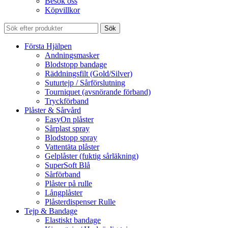
Besök oss
Köpvillkor
Sök
Första Hjälpen
Andningsmasker
Blodstopp bandage
Räddningsfilt (Gold/Silver)
Suturtejp / Sårförslutning
Tourniquet (avsnörande förband)
Tryckförband
Plåster & Sårvård
EasyOn plåster
Sårplast spray
Blodstopp spray
Vattentäta plåster
Gelplåster (fuktig sårläkning)
SuperSoft Blå
Sårförband
Plåster på rulle
Långplåster
Plåsterdispenser Rulle
Tejp & Bandage
Elastiskt bandage