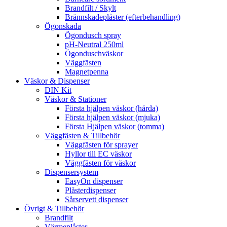
Brandfilt / Skylt
Brännskadeplåster (efterbehandling)
Ögonskada
Ögondusch spray
pH-Neutral 250ml
Ögonduschväskor
Väggfästen
Magnetpenna
Väskor & Dispenser
DIN Kit
Väskor & Stationer
Första hjälpen väskor (hårda)
Första hjälpen väskor (mjuka)
Första Hjälpen väskor (tomma)
Väggfästen & Tillbehör
Väggfästen för sprayer
Hyllor till EC väskor
Väggfästen för väskor
Dispensersystem
EasyOn dispenser
Plåsterdispenser
Sårservett dispenser
Övrigt & Tillbehör
Brandfilt
Värmeplåster