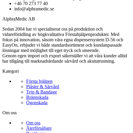
+46 70 273 77 40
info@alphramedic.se
AlphraMedic AB
Sedan 2004 har vi specialiserat oss på produktion och
vidareförädling av högkvalitativa Förstahjälpenprodukter. Med
fokus på innovation, såsom våra egna dispensersystem D-56 och
EasyOn, erbjuder vi både standardsortiment och kundanpassade
lösningar med möjlighet till eget tryck och utseende.
Genom egen import och export säkerställer vi att våra kunder alltid
har tillgång till marknadsledande sårvård och akututrustning.
Kategori
Första hjälpen
Plåster & Sårvård
Tejp & Bandage
Brännskada
Ögonskada
Om oss
Om oss
Återförsäljare