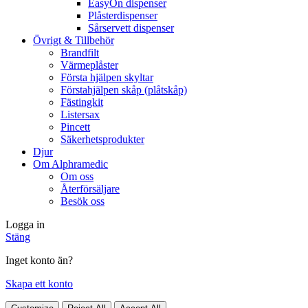
EasyOn dispenser
Plåsterdispenser
Sårservett dispenser
Övrigt & Tillbehör
Brandfilt
Värmeplåster
Första hjälpen skyltar
Förstahjälpen skåp (plåtskåp)
Fästingkit
Listersax
Pincett
Säkerhetsprodukter
Djur
Om Alphramedic
Om oss
Återförsäljare
Besök oss
Logga in
Stäng
Inget konto än?
Skapa ett konto