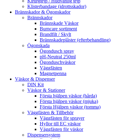
Kirurgtejp / Hudvänlig tejp
Klisterbandage (idrottsskador)
Brännskador & Ögonskador
Brännskador
Brännskade Väskor
Burncare sortiment
Brandfilt / Skylt
Brännskadeplåster (efterbehandling)
Ögonskada
Ögondusch spray
pH-Neutral 250ml
Ögonduschväskor
Väggfästen
Magnetpenna
Väskor & Dispenser
DIN Kit
Väskor & Stationer
Första hjälpen väskor (hårda)
Första hjälpen väskor (mjuka)
Första Hjälpen väskor (tomma)
Väggfästen & Tillbehör
Väggfästen för sprayer
Hyllor till EC väskor
Väggfästen för väskor
Dispensersystem