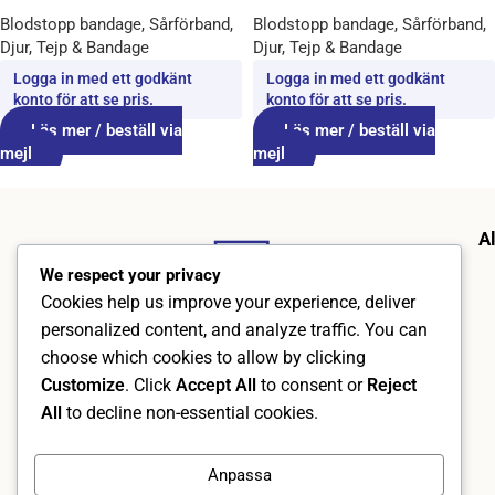
Blodstopp bandage
,
Sårförband
,
Blodstopp bandage
,
Sårförband
,
Djur
,
Tejp & Bandage
Djur
,
Tejp & Bandage
Logga in med ett godkänt
Logga in med ett godkänt
konto för att se pris.
konto för att se pris.
Läs mer / beställ via
Läs mer / beställ via
mejl
mejl
A
We respect your privacy
Cookies help us improve your experience, deliver
personalized content, and analyze traffic. You can
choose which cookies to allow by clicking
Customize
. Click
Accept All
to consent or
Reject
All
to decline non-essential cookies.
AlphraMedic AB
Org.nr 5569526402
Anpassa
Kämpevägen 17, 553 02 Jönköping