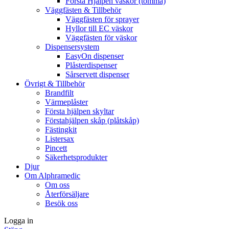
Första Hjälpen väskor (tomma)
Väggfästen & Tillbehör
Väggfästen för sprayer
Hyllor till EC väskor
Väggfästen för väskor
Dispensersystem
EasyOn dispenser
Plåsterdispenser
Sårservett dispenser
Övrigt & Tillbehör
Brandfilt
Värmeplåster
Första hjälpen skyltar
Förstahjälpen skåp (plåtskåp)
Fästingkit
Listersax
Pincett
Säkerhetsprodukter
Djur
Om Alphramedic
Om oss
Återförsäljare
Besök oss
Logga in