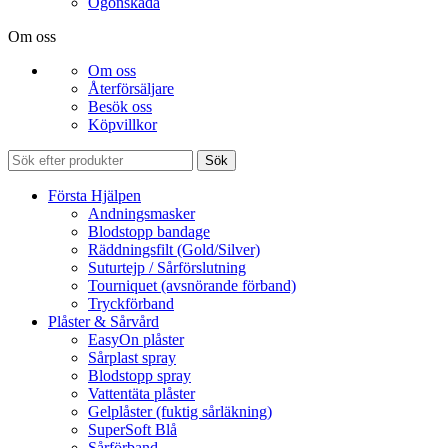
Ögonskada
Om oss
Om oss
Återförsäljare
Besök oss
Köpvillkor
Sök
Första Hjälpen
Andningsmasker
Blodstopp bandage
Räddningsfilt (Gold/Silver)
Suturtejp / Sårförslutning
Tourniquet (avsnörande förband)
Tryckförband
Plåster & Sårvård
EasyOn plåster
Sårplast spray
Blodstopp spray
Vattentäta plåster
Gelplåster (fuktig sårläkning)
SuperSoft Blå
Sårförband