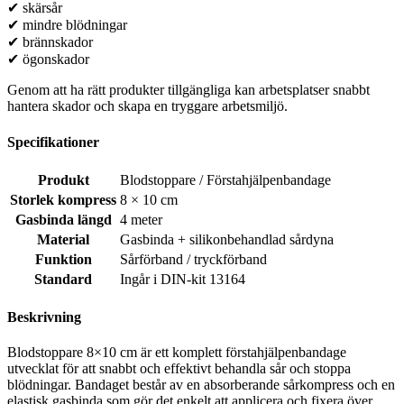
✔ skärsår
✔ mindre blödningar
✔ brännskador
✔ ögonskador
Genom att ha rätt produkter tillgängliga kan arbetsplatser snabbt
hantera skador och skapa en tryggare arbetsmiljö.
Specifikationer
Produkt
Blodstoppare / Förstahjälpenbandage
Storlek kompress
8 × 10 cm
Gasbinda längd
4 meter
Material
Gasbinda + silikonbehandlad sårdyna
Funktion
Sårförband / tryckförband
Standard
Ingår i DIN-kit 13164
Beskrivning
Blodstoppare 8×10 cm är ett komplett förstahjälpenbandage
utvecklat för att snabbt och effektivt behandla sår och stoppa
blödningar. Bandaget består av en absorberande sårkompress och en
elastisk gasbinda som gör det enkelt att applicera och fixera över