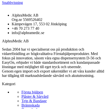
Snabbvisning
AlphraMedic AB
Org.nr 5569526402
Kämpevägen 17, 553 02 Jönköping
+46 70 273 77 40
info@alphramedic.se
AlphraMedic AB
Sedan 2004 har vi specialiserat oss på produktion och
vidareförädling av högkvalitativa Förstahjälpenprodukter. Med
fokus på innovation, såsom våra egna dispensersystem D-56 och
EasyOn, erbjuder vi både standardsortiment och kundanpassade
lösningar med möjlighet till eget tryck och utseende.
Genom egen import och export säkerställer vi att våra kunder alltid
har tillgång till marknadsledande sårvård och akututrustning.
Kategori
Första hjälpen
Plåster & Sårvård
Tejp & Bandage
Brännskada