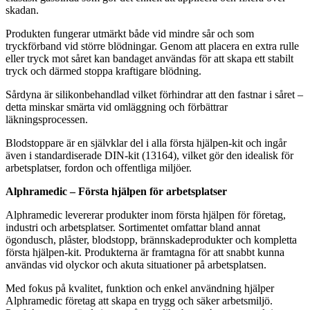
skadan.
Produkten fungerar utmärkt både vid mindre sår och som
tryckförband vid större blödningar. Genom att placera en extra rulle
eller tryck mot såret kan bandaget användas för att skapa ett stabilt
tryck och därmed stoppa kraftigare blödning.
Sårdyna är silikonbehandlad vilket förhindrar att den fastnar i såret –
detta minskar smärta vid omläggning och förbättrar
läkningsprocessen.
Blodstoppare är en självklar del i alla första hjälpen-kit och ingår
även i standardiserade DIN-kit (13164), vilket gör den idealisk för
arbetsplatser, fordon och offentliga miljöer.
Alphramedic – Första hjälpen för arbetsplatser
Alphramedic levererar produkter inom första hjälpen för företag,
industri och arbetsplatser. Sortimentet omfattar bland annat
ögondusch, plåster, blodstopp, brännskadeprodukter och kompletta
första hjälpen-kit. Produkterna är framtagna för att snabbt kunna
användas vid olyckor och akuta situationer på arbetsplatsen.
Med fokus på kvalitet, funktion och enkel användning hjälper
Alphramedic företag att skapa en trygg och säker arbetsmiljö.