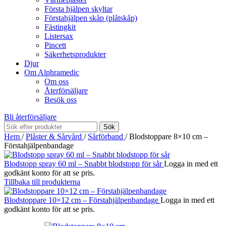
Första hjälpen skyltar
Förstahjälpen skåp (plåtskåp)
Fästingkit
Listersax
Pincett
Säkerhetsprodukter
Djur
Om Alphramedic
Om oss
Återförsäljare
Besök oss
Bli återförsäljare
Sök
Hem
/
Plåster & Sårvård
/
Sårförband
/
Blodstoppare 8×10 cm –
Förstahjälpenbandage
Blodstopp spray 60 ml – Snabbt blodstopp för sår
Logga in med ett
godkänt konto för att se pris.
Tillbaka till produkterna
Blodstoppare 10×12 cm – Förstahjälpenbandage
Logga in med ett
godkänt konto för att se pris.