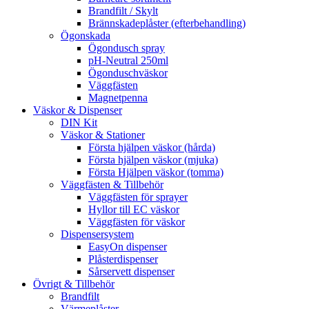
Brandfilt / Skylt
Brännskadeplåster (efterbehandling)
Ögonskada
Ögondusch spray
pH-Neutral 250ml
Ögonduschväskor
Väggfästen
Magnetpenna
Väskor & Dispenser
DIN Kit
Väskor & Stationer
Första hjälpen väskor (hårda)
Första hjälpen väskor (mjuka)
Första Hjälpen väskor (tomma)
Väggfästen & Tillbehör
Väggfästen för sprayer
Hyllor till EC väskor
Väggfästen för väskor
Dispensersystem
EasyOn dispenser
Plåsterdispenser
Sårservett dispenser
Övrigt & Tillbehör
Brandfilt
Värmeplåster