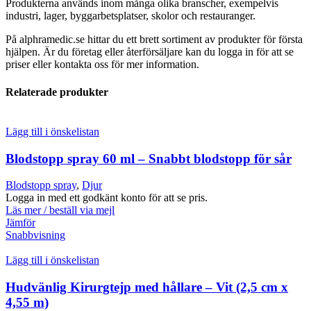
Produkterna används inom många olika branscher, exempelvis
industri, lager, byggarbetsplatser, skolor och restauranger.
På alphramedic.se hittar du ett brett sortiment av produkter för första
hjälpen. Är du företag eller återförsäljare kan du logga in för att se
priser eller kontakta oss för mer information.
Relaterade produkter
Lägg till i önskelistan
Blodstopp spray 60 ml – Snabbt blodstopp för sår
Blodstopp spray
,
Djur
Logga in med ett godkänt konto för att se pris.
Läs mer / beställ via mejl
Jämför
Snabbvisning
Lägg till i önskelistan
Hudvänlig Kirurgtejp med hållare – Vit (2,5 cm x
4,55 m)