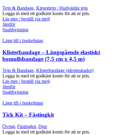
Tejp & Bandage
,
Kirurgtejp / Hudvänlig tejp
Logga in med ett godkänt konto för att se pris.
Läs mer / beställ via mejl
Jämför
Snabbvisning
Lägg till i önskelistan
Klisterbandage – Längsgående elastiskt
bomullsbandage (7,5 cm x 4,5 m)
Tejp & Bandage
,
Klisterbandage (idrottsskador)
Logga in med ett godkänt konto för att se pris.
Läs mer / beställ via mejl
Jämför
Snabbvisning
Lägg till i önskelistan
Tick Kit – Fästingkit
Övrigt
,
Fästingkit
,
Djur
Logga in med ett godkänt konto för att se pris.