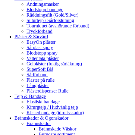
Andningsmasker
Blodstopp bandage
Räddningsfilt (Gold/Silver)
Suturtejp / Sårförslutning
Tourniquet (avsnörande förband)
Tryckförband
Plåster & Sårvård
EasyOn plåster
Sårplast spray
Blodstopp spray
Vattentäta plåster
Gelplåster (fuktig sårläkning)
SuperSoft Blå
Sårförband
Plåster på rulle
Långplåster
Plåsterdispenser Rulle
Tejp & Bandage
Elastiskt bandage
Kirurgtejp / Hudvänlig tejp
Klisterbandage (idrottsskador)
Brännskador & Ögonskador
Brännskador
Brännskade Väskor
Burncare sortiment