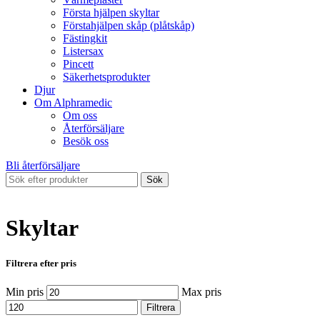
Första hjälpen skyltar
Förstahjälpen skåp (plåtskåp)
Fästingkit
Listersax
Pincett
Säkerhetsprodukter
Djur
Om Alphramedic
Om oss
Återförsäljare
Besök oss
Bli återförsäljare
Sök
Skyltar
Filtrera efter pris
Min pris
Max pris
Filtrera