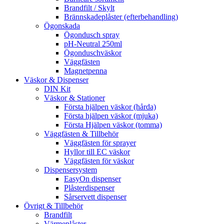
Brandfilt / Skylt
Brännskadeplåster (efterbehandling)
Ögonskada
Ögondusch spray
pH-Neutral 250ml
Ögonduschväskor
Väggfästen
Magnetpenna
Väskor & Dispenser
DIN Kit
Väskor & Stationer
Första hjälpen väskor (hårda)
Första hjälpen väskor (mjuka)
Första Hjälpen väskor (tomma)
Väggfästen & Tillbehör
Väggfästen för sprayer
Hyllor till EC väskor
Väggfästen för väskor
Dispensersystem
EasyOn dispenser
Plåsterdispenser
Sårservett dispenser
Övrigt & Tillbehör
Brandfilt
Värmeplåster