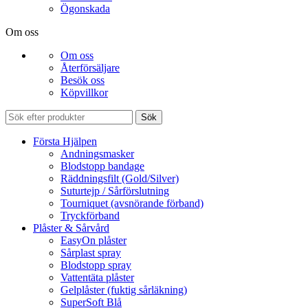
Ögonskada
Om oss
Om oss
Återförsäljare
Besök oss
Köpvillkor
Sök
Första Hjälpen
Andningsmasker
Blodstopp bandage
Räddningsfilt (Gold/Silver)
Suturtejp / Sårförslutning
Tourniquet (avsnörande förband)
Tryckförband
Plåster & Sårvård
EasyOn plåster
Sårplast spray
Blodstopp spray
Vattentäta plåster
Gelplåster (fuktig sårläkning)
SuperSoft Blå