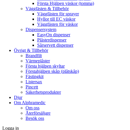
Första Hjälpen väskor (tomma)
Väggfästen & Tillbehör
Väggfästen för sprayer
Hyllor till EC väskor
Väggfästen för väskor
Dispensersystem
EasyOn dispenser
Plåsterdispenser
Sårservett dispenser
Övrigt & Tillbehör
Brandfilt
Värmeplåster
Första hjälpen skyltar
Förstahjälpen skåp (plåtskåp)
Fästingkit
Listersax
Pincett
Säkerhetsprodukter
Djur
Om Alphramedic
Om oss
Återförsäljare
Besök oss
Logga in