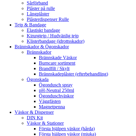
Sårförband
Plåster på rulle
Långplåster
Plåsterdispenser Rulle
Tejp & Bandage
Elastiskt bandage
Kirurgtejp / Hudvänlig tejp
Klisterbandage (idrottsskador)
Brännskador & Ögonskador
Brännskador
Brännskade Väskor
Burncare sortiment
Brandfilt / Skylt
Brännskadeplåster (efterbehandling)
Ögonskada
Ögondusch spray
pH-Neutral 250ml
Ögonduschväskor
Väggfästen
Magnetpenna
Väskor & Dispenser
DIN Kit
Väskor & Stationer
Första hjälpen väskor (hårda)
Första hjälpen väskor (mjuka)