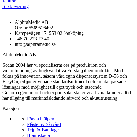
Jämför
Snabbvisning
AlphraMedic AB
Org.nr 5569526402
Kämpevägen 17, 553 02 Jönköping
+46 70 273 77 40
info@alphramedic.se
AlphraMedic AB
Sedan 2004 har vi specialiserat oss på produktion och
vidareförädling av högkvalitativa Förstahjälpenprodukter. Med
fokus på innovation, såsom våra egna dispensersystem D-56 och
EasyOn, erbjuder vi både standardsortiment och kundanpassade
lösningar med möjlighet till eget tryck och utseende.
Genom egen import och export säkerställer vi att våra kunder alltid
har tillgång till marknadsledande sårvård och akututrustning.
Kategori
Första hjälpen
Plåster & Sårvård
Tejp & Bandage
Brännskada