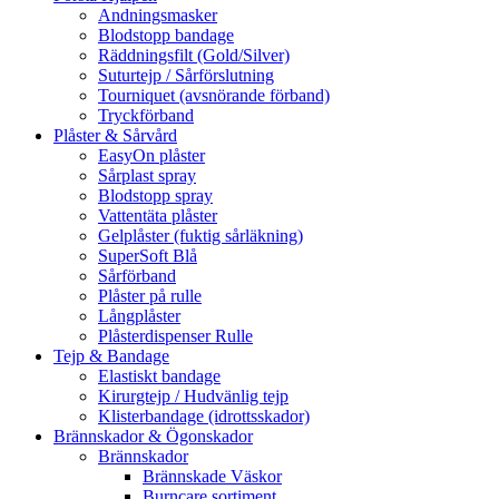
Andningsmasker
Blodstopp bandage
Räddningsfilt (Gold/Silver)
Suturtejp / Sårförslutning
Tourniquet (avsnörande förband)
Tryckförband
Plåster & Sårvård
EasyOn plåster
Sårplast spray
Blodstopp spray
Vattentäta plåster
Gelplåster (fuktig sårläkning)
SuperSoft Blå
Sårförband
Plåster på rulle
Långplåster
Plåsterdispenser Rulle
Tejp & Bandage
Elastiskt bandage
Kirurgtejp / Hudvänlig tejp
Klisterbandage (idrottsskador)
Brännskador & Ögonskador
Brännskador
Brännskade Väskor
Burncare sortiment