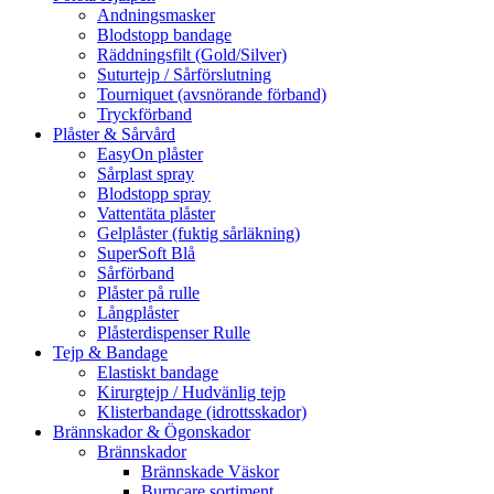
Andningsmasker
Blodstopp bandage
Räddningsfilt (Gold/Silver)
Suturtejp / Sårförslutning
Tourniquet (avsnörande förband)
Tryckförband
Plåster & Sårvård
EasyOn plåster
Sårplast spray
Blodstopp spray
Vattentäta plåster
Gelplåster (fuktig sårläkning)
SuperSoft Blå
Sårförband
Plåster på rulle
Långplåster
Plåsterdispenser Rulle
Tejp & Bandage
Elastiskt bandage
Kirurgtejp / Hudvänlig tejp
Klisterbandage (idrottsskador)
Brännskador & Ögonskador
Brännskador
Brännskade Väskor
Burncare sortiment