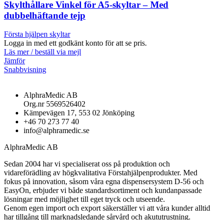
Skylthållare Vinkel för A5-skyltar – Med
dubbelhäftande tejp
Första hjälpen skyltar
Logga in med ett godkänt konto för att se pris.
Läs mer / beställ via mejl
Jämför
Snabbvisning
AlphraMedic AB
Org.nr 5569526402
Kämpevägen 17, 553 02 Jönköping
+46 70 273 77 40
info@alphramedic.se
AlphraMedic AB
Sedan 2004 har vi specialiserat oss på produktion och
vidareförädling av högkvalitativa Förstahjälpenprodukter. Med
fokus på innovation, såsom våra egna dispensersystem D-56 och
EasyOn, erbjuder vi både standardsortiment och kundanpassade
lösningar med möjlighet till eget tryck och utseende.
Genom egen import och export säkerställer vi att våra kunder alltid
har tillgång till marknadsledande sårvård och akututrustning.