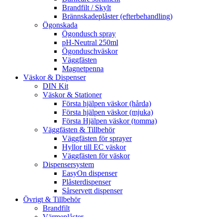
Brandfilt / Skylt
Brännskadeplåster (efterbehandling)
Ögonskada
Ögondusch spray
pH-Neutral 250ml
Ögonduschväskor
Väggfästen
Magnetpenna
Väskor & Dispenser
DIN Kit
Väskor & Stationer
Första hjälpen väskor (hårda)
Första hjälpen väskor (mjuka)
Första Hjälpen väskor (tomma)
Väggfästen & Tillbehör
Väggfästen för sprayer
Hyllor till EC väskor
Väggfästen för väskor
Dispensersystem
EasyOn dispenser
Plåsterdispenser
Sårservett dispenser
Övrigt & Tillbehör
Brandfilt
Värmeplåster