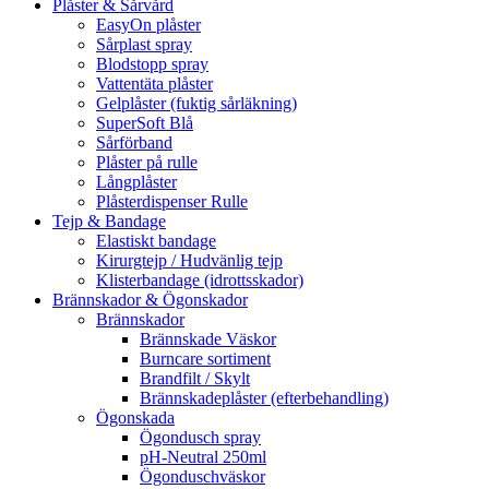
Plåster & Sårvård
EasyOn plåster
Sårplast spray
Blodstopp spray
Vattentäta plåster
Gelplåster (fuktig sårläkning)
SuperSoft Blå
Sårförband
Plåster på rulle
Långplåster
Plåsterdispenser Rulle
Tejp & Bandage
Elastiskt bandage
Kirurgtejp / Hudvänlig tejp
Klisterbandage (idrottsskador)
Brännskador & Ögonskador
Brännskador
Brännskade Väskor
Burncare sortiment
Brandfilt / Skylt
Brännskadeplåster (efterbehandling)
Ögonskada
Ögondusch spray
pH-Neutral 250ml
Ögonduschväskor