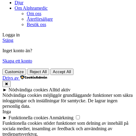
Djur
Om Alphramedic
Om oss
Återförsäljare
Besök oss
Logga in
Stäng
Inget konto än?
Skapa ett konto
Customize
Reject All
Accept All
Drivs av
✖
►
Nödvändiga cookies
Alltid aktiv
Nödvändiga cookies möjliggör grundläggande funktioner som säkra
inloggningar och inställningar för samtycke. De lagrar ingen
personlig data.
Inga
►
Funktionella cookies
Anmärkning
Funktionella cookies stöder funktioner som delning av innehåll på
sociala medier, insamling av feedback och användning av
tredjepartsverktyg.