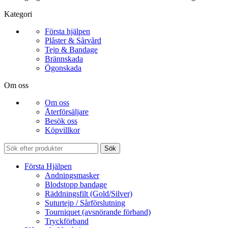
Kategori
Första hjälpen
Plåster & Sårvård
Tejp & Bandage
Brännskada
Ögonskada
Om oss
Om oss
Återförsäljare
Besök oss
Köpvillkor
Sök
Första Hjälpen
Andningsmasker
Blodstopp bandage
Räddningsfilt (Gold/Silver)
Suturtejp / Sårförslutning
Tourniquet (avsnörande förband)
Tryckförband