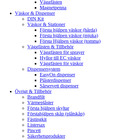
Väggfästen
Magnetpenna
Väskor & Dispenser
DIN Kit
Väskor & Stationer
Första hjälpen väskor (hårda)
Första hjälpen väskor (mjuka)
Första Hjälpen väskor (tomma)
Väggfästen & Tillbehör
Väggfästen för sprayer
Hyllor till EC väskor
Väggfästen för väskor
Dispensersystem
EasyOn dispenser
Plåsterdispenser
Sårservett dispenser
Övrigt & Tillbehör
Brandfilt
Värmeplåster
Första hjälpen skyltar
Förstahjälpen skåp (plåtskåp)
Fästingkit
Listersax
Pincett
Säkerhetsprodukter