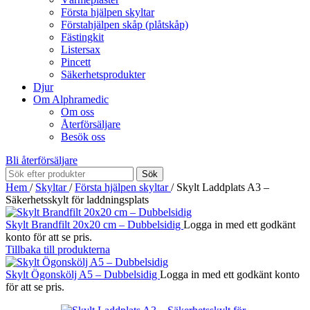
Första hjälpen skyltar
Förstahjälpen skåp (plåtskåp)
Fästingkit
Listersax
Pincett
Säkerhetsprodukter
Djur
Om Alphramedic
Om oss
Återförsäljare
Besök oss
Bli återförsäljare
Sök
Hem
/
Skyltar
/
Första hjälpen skyltar
/
Skylt Laddplats A3 –
Säkerhetsskylt för laddningsplats
Skylt Brandfilt 20x20 cm – Dubbelsidig
Logga in med ett godkänt
konto för att se pris.
Tillbaka till produkterna
Skylt Ögonskölj A5 – Dubbelsidig
Logga in med ett godkänt konto
för att se pris.