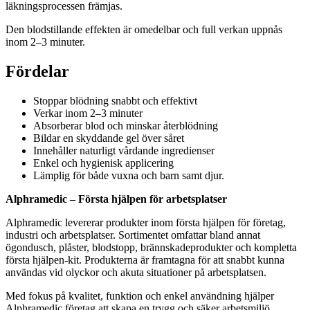
läkningsprocessen främjas.
Den blodstillande effekten är omedelbar och full verkan uppnås
inom 2–3 minuter.
Fördelar
Stoppar blödning snabbt och effektivt
Verkar inom 2–3 minuter
Absorberar blod och minskar återblödning
Bildar en skyddande gel över såret
Innehåller naturligt vårdande ingredienser
Enkel och hygienisk applicering
Lämplig för både vuxna och barn samt djur.
Alphramedic – Första hjälpen för arbetsplatser
Alphramedic levererar produkter inom första hjälpen för företag,
industri och arbetsplatser. Sortimentet omfattar bland annat
ögondusch, plåster, blodstopp, brännskadeprodukter och kompletta
första hjälpen-kit. Produkterna är framtagna för att snabbt kunna
användas vid olyckor och akuta situationer på arbetsplatsen.
Med fokus på kvalitet, funktion och enkel användning hjälper
Alphramedic företag att skapa en trygg och säker arbetsmiljö.