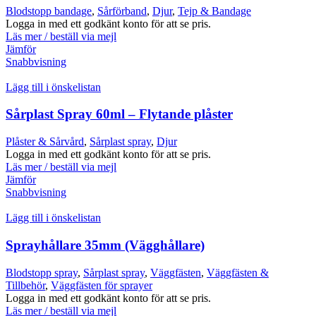
Blodstopp bandage
,
Sårförband
,
Djur
,
Tejp & Bandage
Logga in med ett godkänt konto för att se pris.
Läs mer / beställ via mejl
Jämför
Snabbvisning
Lägg till i önskelistan
Sårplast Spray 60ml – Flytande plåster
Plåster & Sårvård
,
Sårplast spray
,
Djur
Logga in med ett godkänt konto för att se pris.
Läs mer / beställ via mejl
Jämför
Snabbvisning
Lägg till i önskelistan
Sprayhållare 35mm (Vägghållare)
Blodstopp spray
,
Sårplast spray
,
Väggfästen
,
Väggfästen &
Tillbehör
,
Väggfästen för sprayer
Logga in med ett godkänt konto för att se pris.
Läs mer / beställ via mejl