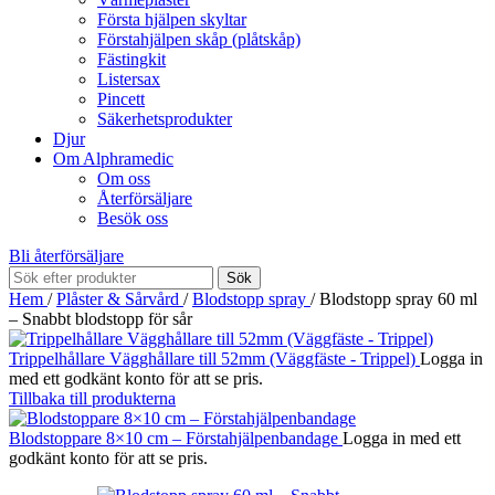
Första hjälpen skyltar
Förstahjälpen skåp (plåtskåp)
Fästingkit
Listersax
Pincett
Säkerhetsprodukter
Djur
Om Alphramedic
Om oss
Återförsäljare
Besök oss
Bli återförsäljare
Sök
Hem
/
Plåster & Sårvård
/
Blodstopp spray
/
Blodstopp spray 60 ml
– Snabbt blodstopp för sår
Trippelhållare Vägghållare till 52mm (Väggfäste - Trippel)
Logga in
med ett godkänt konto för att se pris.
Tillbaka till produkterna
Blodstoppare 8×10 cm – Förstahjälpenbandage
Logga in med ett
godkänt konto för att se pris.