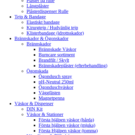
Plåster på rulle
Långplåster
Plåsterdispenser Rulle
Tejp & Bandage
Elastiskt bandage
Kirurgtejp / Hudvänlig tejp
Klisterbandage (idrottsskador)
Brännskador & Ögonskador
Brännskador
Brännskade Väskor
Burncare sortiment
Brandfilt / Skylt
Brännskadeplåster (efterbehandling)
Ögonskada
Ögondusch spray
pH-Neutral 250ml
Ögonduschväskor
Väggfästen
Magnetpenna
Väskor & Dispenser
DIN Kit
Väskor & Stationer
Första hjälpen väskor (hårda)
Första hjälpen väskor (mjuka)
Första Hjälpen väskor (tomma)