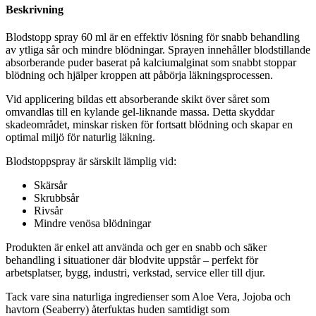
Beskrivning
Blodstopp spray 60 ml är en effektiv lösning för snabb behandling
av ytliga sår och mindre blödningar. Sprayen innehåller blodstillande
absorberande puder baserat på kalciumalginat som snabbt stoppar
blödning och hjälper kroppen att påbörja läkningsprocessen.
Vid applicering bildas ett absorberande skikt över såret som
omvandlas till en kylande gel-liknande massa. Detta skyddar
skadeområdet, minskar risken för fortsatt blödning och skapar en
optimal miljö för naturlig läkning.
Blodstoppspray är särskilt lämplig vid:
Skärsår
Skrubbsår
Rivsår
Mindre venösa blödningar
Produkten är enkel att använda och ger en snabb och säker
behandling i situationer där blodvite uppstår – perfekt för
arbetsplatser, bygg, industri, verkstad, service eller till djur.
Tack vare sina naturliga ingredienser som Aloe Vera, Jojoba och
havtorn (Seaberry) återfuktas huden samtidigt som