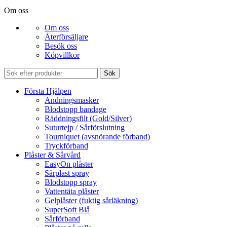
Om oss
Om oss
Återförsäljare
Besök oss
Köpvillkor
Sök
Första Hjälpen
Andningsmasker
Blodstopp bandage
Räddningsfilt (Gold/Silver)
Suturtejp / Sårförslutning
Tourniquet (avsnörande förband)
Tryckförband
Plåster & Sårvård
EasyOn plåster
Sårplast spray
Blodstopp spray
Vattentäta plåster
Gelplåster (fuktig sårläkning)
SuperSoft Blå
Sårförband