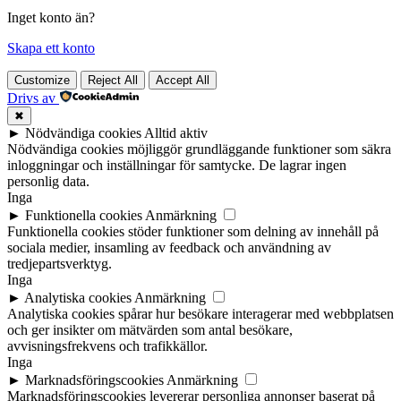
Inget konto än?
Skapa ett konto
Customize
Reject All
Accept All
Drivs av
✖
►
Nödvändiga cookies
Alltid aktiv
Nödvändiga cookies möjliggör grundläggande funktioner som säkra
inloggningar och inställningar för samtycke. De lagrar ingen
personlig data.
Inga
►
Funktionella cookies
Anmärkning
Funktionella cookies stöder funktioner som delning av innehåll på
sociala medier, insamling av feedback och användning av
tredjepartsverktyg.
Inga
►
Analytiska cookies
Anmärkning
Analytiska cookies spårar hur besökare interagerar med webbplatsen
och ger insikter om mätvärden som antal besökare,
avvisningsfrekvens och trafikkällor.
Inga
►
Marknadsföringscookies
Anmärkning
Marknadsföringscookies levererar personliga annonser baserat på