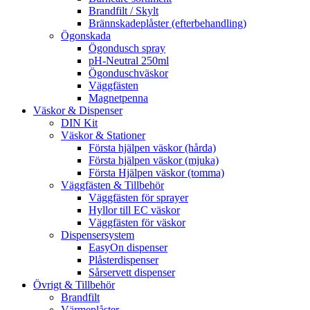
Brandfilt / Skylt
Brännskadeplåster (efterbehandling)
Ögonskada
Ögondusch spray
pH-Neutral 250ml
Ögonduschväskor
Väggfästen
Magnetpenna
Väskor & Dispenser
DIN Kit
Väskor & Stationer
Första hjälpen väskor (hårda)
Första hjälpen väskor (mjuka)
Första Hjälpen väskor (tomma)
Väggfästen & Tillbehör
Väggfästen för sprayer
Hyllor till EC väskor
Väggfästen för väskor
Dispensersystem
EasyOn dispenser
Plåsterdispenser
Sårservett dispenser
Övrigt & Tillbehör
Brandfilt
Värmeplåster