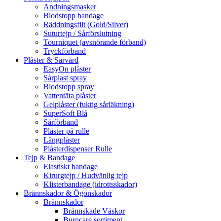
Andningsmasker
Blodstopp bandage
Räddningsfilt (Gold/Silver)
Suturtejp / Sårförslutning
Tourniquet (avsnörande förband)
Tryckförband
Plåster & Sårvård
EasyOn plåster
Sårplast spray
Blodstopp spray
Vattentäta plåster
Gelplåster (fuktig sårläkning)
SuperSoft Blå
Sårförband
Plåster på rulle
Långplåster
Plåsterdispenser Rulle
Tejp & Bandage
Elastiskt bandage
Kirurgtejp / Hudvänlig tejp
Klisterbandage (idrottsskador)
Brännskador & Ögonskador
Brännskador
Brännskade Väskor
Burncare sortiment