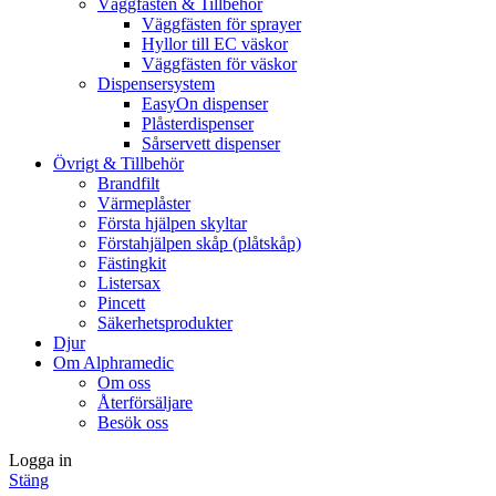
Väggfästen & Tillbehör
Väggfästen för sprayer
Hyllor till EC väskor
Väggfästen för väskor
Dispensersystem
EasyOn dispenser
Plåsterdispenser
Sårservett dispenser
Övrigt & Tillbehör
Brandfilt
Värmeplåster
Första hjälpen skyltar
Förstahjälpen skåp (plåtskåp)
Fästingkit
Listersax
Pincett
Säkerhetsprodukter
Djur
Om Alphramedic
Om oss
Återförsäljare
Besök oss
Logga in
Stäng