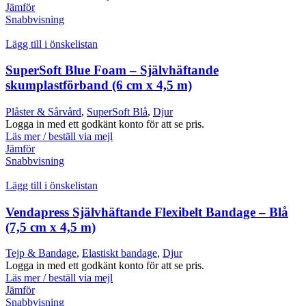
Jämför
Snabbvisning
Lägg till i önskelistan
SuperSoft Blue Foam – Självhäftande
skumplastförband (6 cm x 4,5 m)
Plåster & Sårvård
,
SuperSoft Blå
,
Djur
Logga in med ett godkänt konto för att se pris.
Läs mer / beställ via mejl
Jämför
Snabbvisning
Lägg till i önskelistan
Vendapress Självhäftande Flexibelt Bandage – Blå
(7,5 cm x 4,5 m)
Tejp & Bandage
,
Elastiskt bandage
,
Djur
Logga in med ett godkänt konto för att se pris.
Läs mer / beställ via mejl
Jämför
Snabbvisning