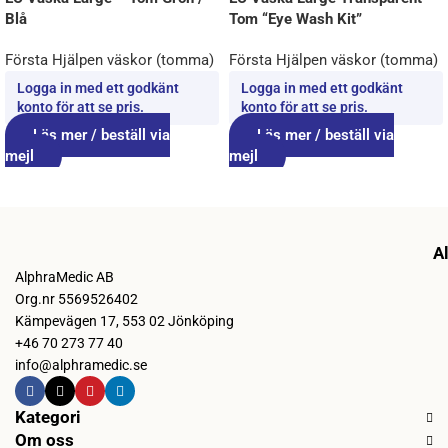
Blå
Tom “Eye Wash Kit”
Första Hjälpen väskor (tomma)
Första Hjälpen väskor (tomma)
Logga in med ett godkänt
Logga in med ett godkänt
konto för att se pris.
konto för att se pris.
Läs mer / beställ via
Läs mer / beställ via
mejl
mejl
A
AlphraMedic AB
Org.nr 5569526402
Kämpevägen 17, 553 02 Jönköping
+46 70 273 77 40
info@alphramedic.se
Kategori
Om oss