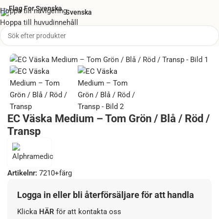
Hoppa till navigering
Svenska
Hoppa till huvudinnehåll
Hem
/
Väskor & Stationer
/
Första Hjälpen väskor (tomma)
EC Väska Medium – Tom Grön / Blå / Röd /
Transp
Artikelnr:
7210+färg
Logga in eller bli återförsäljare för att handla
Klicka
HÄR
för att kontakta oss