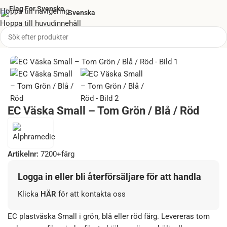
Hoppa till navigering
Svenska
Hoppa till huvudinnehåll
Hem
/
Väskor & Stationer
/
Första Hjälpen väskor (tomma)
EC Väska Small – Tom Grön / Blå / Röd
Artikelnr:
7200+färg
Logga in eller bli återförsäljare för att handla
Klicka
HÄR
för att kontakta oss
EC plastväska Small i grön, blå eller röd färg. Levereras tom