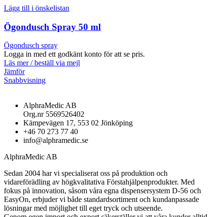
Lägg till i önskelistan
Ögondusch Spray 50 ml
Ögondusch spray
Logga in med ett godkänt konto för att se pris.
Läs mer / beställ via mejl
Jämför
Snabbvisning
AlphraMedic AB
Org.nr 5569526402
Kämpevägen 17, 553 02 Jönköping
+46 70 273 77 40
info@alphramedic.se
AlphraMedic AB
Sedan 2004 har vi specialiserat oss på produktion och
vidareförädling av högkvalitativa Förstahjälpenprodukter. Med
fokus på innovation, såsom våra egna dispensersystem D-56 och
EasyOn, erbjuder vi både standardsortiment och kundanpassade
lösningar med möjlighet till eget tryck och utseende.
Genom egen import och export säkerställer vi att våra kunder alltid