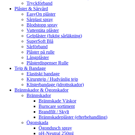
Tryckförband
Plåster & Sårvård
EasyOn plåster
Sårplast spray
Blodstopp spray
Vattentäta plåster
Gelplåster (fuktig sårläkning)
SuperSoft Blå
Sårförband
Plåster på rulle
Långplåster
Plåsterdispenser Rulle
Tejp & Bandage
Elastiskt bandage
Kirurgtejp / Hudvänlig tejp
Klisterbandage (idrottsskador)
Brännskador & Ögonskador
Brännskador
Brännskade Väskor
Burncare sortiment
Brandfilt / Skylt
Brännskadeplåster (efterbehandling)
Ögonskada
Ögondusch spray
pH-Neutral 250ml