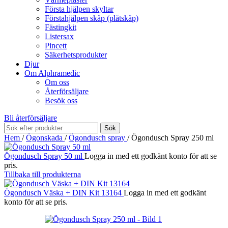
Första hjälpen skyltar
Förstahjälpen skåp (plåtskåp)
Fästingkit
Listersax
Pincett
Säkerhetsprodukter
Djur
Om Alphramedic
Om oss
Återförsäljare
Besök oss
Bli återförsäljare
Sök
Hem
/
Ögonskada
/
Ögondusch spray
/
Ögondusch Spray 250 ml
Ögondusch Spray 50 ml
Logga in med ett godkänt konto för att se
pris.
Tillbaka till produkterna
Ögondusch Väska + DIN Kit 13164
Logga in med ett godkänt
konto för att se pris.