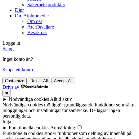
Säkerhetsprodukter
Djur
Om Alphramedic
Om oss
Återförsäljare
Besök oss
Logga in
Stäng
Inget konto än?
Skapa ett konto
Customize
Reject All
Accept All
Drivs av
✖
►
Nödvändiga cookies
Alltid aktiv
Nödvändiga cookies möjliggör grundläggande funktioner som säkra
inloggningar och inställningar för samtycke. De lagrar ingen
personlig data.
Inga
►
Funktionella cookies
Anmärkning
Funktionella cookies stöder funktioner som delning av innehåll på
sociala medier, insamling av feedback och användning av