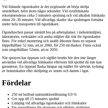
Vid frätande ögonskador är det avgörande att börja skölja
omedelbart, helst inom några sekunder. Vid syrafrätskada
rekommenderas cirka 5 minuters spolning och vid alkalisk frätskada
minst 20–30 minuter. Vid allvarliga skador ska spolningen fortsätta
under hela transporten till ögonläkare.
Ögonduschen passar särskilt bra på arbetsplatser, i industrimiljöer,
laboratorier, verkstäder och andra miljöer där risk för ögonskador
finns. För enkel montering och snabb åtkomst finns en separat
trippelhållare 52 mm, art.nr 2060, för 250 ml-flaskor. Finns också
som singelhållare 52mm, art.nr 2050.
När sprayen har öppnats och sigillet brutits bör den inte längre
användas vid allvarliga frätskador eftersom full spoltid då inte kan
garanteras. En öppnad flaska lämpar sig istället för sårtvätt, kylning
av brännskador eller sköljning av smuts och damm i ögat.
Fördelar
250 ml buffrad natriumkloridlösning 0,9 %
Ger upp till 15 minuters spoltid
Lämplig vid allvarliga ögonskador och frätskador
Fin spraydimma för skonsam och effektiv sköljning