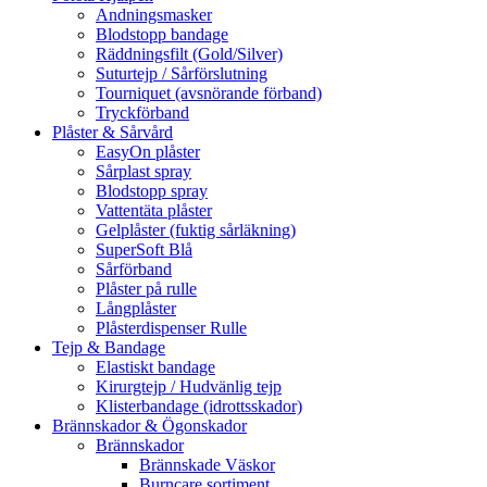
Andningsmasker
Blodstopp bandage
Räddningsfilt (Gold/Silver)
Suturtejp / Sårförslutning
Tourniquet (avsnörande förband)
Tryckförband
Plåster & Sårvård
EasyOn plåster
Sårplast spray
Blodstopp spray
Vattentäta plåster
Gelplåster (fuktig sårläkning)
SuperSoft Blå
Sårförband
Plåster på rulle
Långplåster
Plåsterdispenser Rulle
Tejp & Bandage
Elastiskt bandage
Kirurgtejp / Hudvänlig tejp
Klisterbandage (idrottsskador)
Brännskador & Ögonskador
Brännskador
Brännskade Väskor
Burncare sortiment