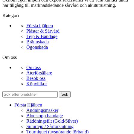
har tillgång till marknadsledande sårvård och akututrustning.
Kategori
Första hjälpen
Plåster & Sårvård
Tejp & Bandage
Brännskada
Ögonskada
Om oss
Om oss
Återförsäljare
Besök oss
Köpvillkor
Sök
Första Hjälpen
Andningsmasker
Blodstopp bandage
Räddningsfilt (Gold/Silver)
Suturtejp / Sårförslutning
Tourniquet (avsnörande förband)