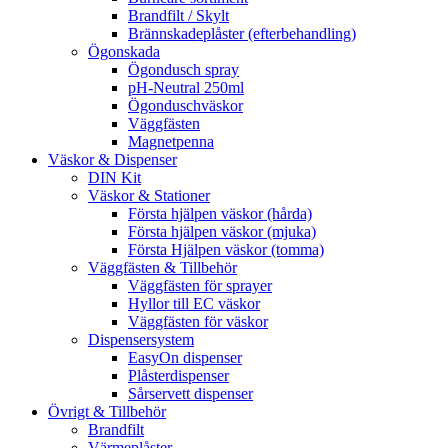
Brandfilt / Skylt
Brännskadeplåster (efterbehandling)
Ögonskada
Ögondusch spray
pH-Neutral 250ml
Ögonduschväskor
Väggfästen
Magnetpenna
Väskor & Dispenser
DIN Kit
Väskor & Stationer
Första hjälpen väskor (hårda)
Första hjälpen väskor (mjuka)
Första Hjälpen väskor (tomma)
Väggfästen & Tillbehör
Väggfästen för sprayer
Hyllor till EC väskor
Väggfästen för väskor
Dispensersystem
EasyOn dispenser
Plåsterdispenser
Sårservett dispenser
Övrigt & Tillbehör
Brandfilt
Värmeplåster