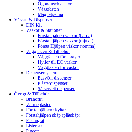
Ögonduschväskor
Väggfästen
Magnetpenna
Väskor & Dispenser
DIN Kit
Väskor & Stationer
Första hjälpen väskor (hårda)
Första hjälpen väskor (mjuka)
Första Hjälpen väskor (tomma)
Väggfästen & Tillbehör
Väggfästen för sprayer
Hyllor till EC väskor
Väggfästen för väskor
Dispensersystem
EasyOn dispenser
Plåsterdispenser
Sårservett dispenser
Övrigt & Tillbehör
Brandfilt
Värmeplåster
Första hjälpen skyltar
Förstahjälpen skåp (plåtskåp)
Fästingkit
Listersax
Pincett