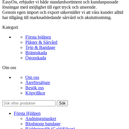
EasyOn, erbjuder vi både standardsortiment och kundanpassade
lösningar med möjlighet till eget tryck och utseende.
Genom egen import och export säkerställer vi att våra kunder alltid
har tillgång till marknadsledande sårvård och akututrustning.
Kategori
Första hjälpen
Plåster & Sårvård
Tejp & Bandage
Brännskada
Ögonskada
Om oss
Om oss
Återförsäljare
Besök oss
Köpvillkor
Sök
Första Hjälpen
Andningsmasker
Blodstopp bandage
Räddningsfilt (Gold/Silver)