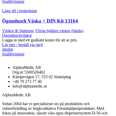
Snabbvisning
Lägg till i önskelistan
Ögondusch Väska + DIN Kit 13164
Väskor & Stationer
,
Första hjälpen väskor (hårda)
,
Ögonduschväskor
Logga in med ett godkänt konto för att se pris.
Läs mer / beställ via mejl
Jämför
Snabbvisning
AlphraMedic AB
Org.nr 5569526402
Kämpevägen 17, 553 02 Jönköping
+46 70 273 77 40
info@alphramedic.se
AlphraMedic AB
Sedan 2004 har vi specialiserat oss på produktion och
vidareförädling av högkvalitativa Förstahjälpenprodukter. Med
fokus på innovation, såsom våra egna dispensersystem D-56 och