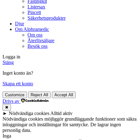
Fästingkit
Listersax
Pincett
Säkerhetsprodukter
Djur
Om Alphramedic
Om oss
Återförsäljare
Besök oss
Logga in
Stäng
Inget konto än?
Skapa ett konto
Customize
Reject All
Accept All
Drivs av
✖
►
Nödvändiga cookies
Alltid aktiv
Nödvändiga cookies möjliggör grundläggande funktioner som säkra
inloggningar och inställningar för samtycke. De lagrar ingen
personlig data.
Inga