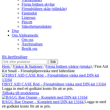
Första hjälpen skyltar
Förstahjälpen skåp (plåtskåp)
Fästingkit
Listersax
Pincett
Säkerhetsprodukter
Djur
Om Alphramedic
Om oss
Återförsäljare
Besök oss
Bli återförsäljare
Sök
Hem
/
Väskor & Stationer
/
Första hjälpen väskor (mjuka)
/
First Aid
Kit Small – Förstahjälpenväska med bältesfäste
FIRST AID CASE Röd – Förstahjälpen väska med DIN-kit 13164
Logga in med ett godkänt konto för att se pris.
Tillbaka till produkterna
BAGG Bag Orange – Komplett med DIN-kit 13164
Logga in med
ett godkänt konto för att se pris.