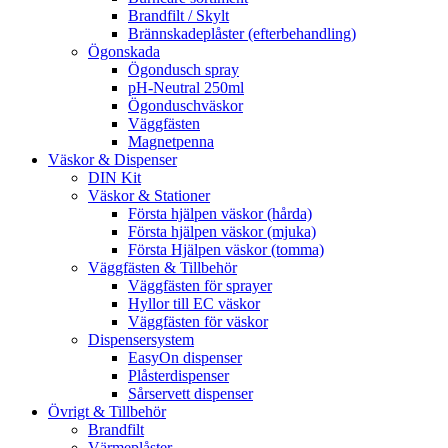
Brandfilt / Skylt
Brännskadeplåster (efterbehandling)
Ögonskada
Ögondusch spray
pH-Neutral 250ml
Ögonduschväskor
Väggfästen
Magnetpenna
Väskor & Dispenser
DIN Kit
Väskor & Stationer
Första hjälpen väskor (hårda)
Första hjälpen väskor (mjuka)
Första Hjälpen väskor (tomma)
Väggfästen & Tillbehör
Väggfästen för sprayer
Hyllor till EC väskor
Väggfästen för väskor
Dispensersystem
EasyOn dispenser
Plåsterdispenser
Sårservett dispenser
Övrigt & Tillbehör
Brandfilt
Värmeplåster