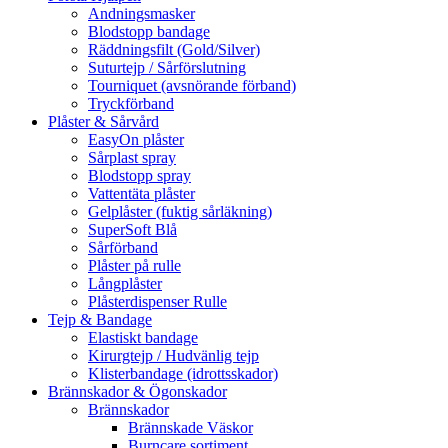
Andningsmasker
Blodstopp bandage
Räddningsfilt (Gold/Silver)
Suturtejp / Sårförslutning
Tourniquet (avsnörande förband)
Tryckförband
Plåster & Sårvård
EasyOn plåster
Sårplast spray
Blodstopp spray
Vattentäta plåster
Gelplåster (fuktig sårläkning)
SuperSoft Blå
Sårförband
Plåster på rulle
Långplåster
Plåsterdispenser Rulle
Tejp & Bandage
Elastiskt bandage
Kirurgtejp / Hudvänlig tejp
Klisterbandage (idrottsskador)
Brännskador & Ögonskador
Brännskador
Brännskade Väskor
Burncare sortiment