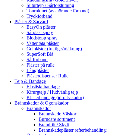
Suturtejp / Sårförslutning
Tourniquet (avsnörande förband)
Tryckförband
Plåster & Sårvård
EasyOn plåster
Sårplast spray
Blodstopp spray
Vattentäta plåster
Gelplåster (fuktig sårläkning)
SuperSoft Blå
Sårförband
Plåster på rulle
Långplåster
Plåsterdispenser Rulle
Tejp & Bandage
Elastiskt bandage
Kirurgtejp / Hudvänlig tejp
Klisterbandage (idrottsskador)
Brännskador & Ögonskador
Brännskador
Brännskade Väskor
Burncare sortiment
Brandfilt / Skylt
Brännskadeplåster (efterbehandling)