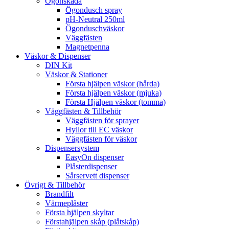
Ögonskada
Ögondusch spray
pH-Neutral 250ml
Ögonduschväskor
Väggfästen
Magnetpenna
Väskor & Dispenser
DIN Kit
Väskor & Stationer
Första hjälpen väskor (hårda)
Första hjälpen väskor (mjuka)
Första Hjälpen väskor (tomma)
Väggfästen & Tillbehör
Väggfästen för sprayer
Hyllor till EC väskor
Väggfästen för väskor
Dispensersystem
EasyOn dispenser
Plåsterdispenser
Sårservett dispenser
Övrigt & Tillbehör
Brandfilt
Värmeplåster
Första hjälpen skyltar
Förstahjälpen skåp (plåtskåp)