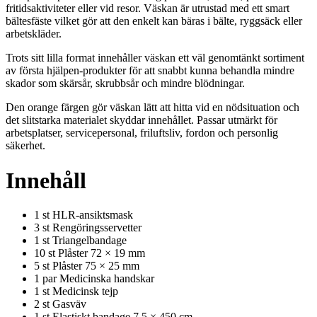
fritidsaktiviteter eller vid resor. Väskan är utrustad med ett smart
bältesfäste vilket gör att den enkelt kan bäras i bälte, ryggsäck eller
arbetskläder.
Trots sitt lilla format innehåller väskan ett väl genomtänkt sortiment
av första hjälpen-produkter för att snabbt kunna behandla mindre
skador som skärsår, skrubbsår och mindre blödningar.
Den orange färgen gör väskan lätt att hitta vid en nödsituation och
det slitstarka materialet skyddar innehållet. Passar utmärkt för
arbetsplatser, servicepersonal, friluftsliv, fordon och personlig
säkerhet.
Innehåll
1 st HLR-ansiktsmask
3 st Rengöringsservetter
1 st Triangelbandage
10 st Plåster 72 × 19 mm
5 st Plåster 75 × 25 mm
1 par Medicinska handskar
1 st Medicinsk tejp
2 st Gasväv
1 st Elastiskt bandage 7,5 × 450 cm