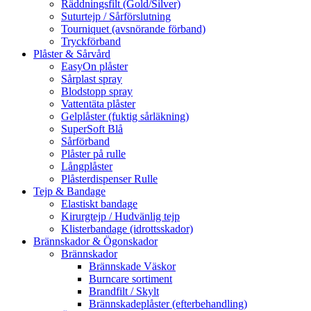
Räddningsfilt (Gold/Silver)
Suturtejp / Sårförslutning
Tourniquet (avsnörande förband)
Tryckförband
Plåster & Sårvård
EasyOn plåster
Sårplast spray
Blodstopp spray
Vattentäta plåster
Gelplåster (fuktig sårläkning)
SuperSoft Blå
Sårförband
Plåster på rulle
Långplåster
Plåsterdispenser Rulle
Tejp & Bandage
Elastiskt bandage
Kirurgtejp / Hudvänlig tejp
Klisterbandage (idrottsskador)
Brännskador & Ögonskador
Brännskador
Brännskade Väskor
Burncare sortiment
Brandfilt / Skylt
Brännskadeplåster (efterbehandling)