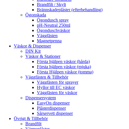
Brandfilt / Skylt
Brännskadeplåster (efterbehandling)
Ögonskada
Ögondusch spray
pH-Neutral 250ml
Ögonduschväskor
Väggfästen
Magnetpenna
Väskor & Dispenser
DIN Kit
Väskor & Stationer
Första hjälpen väskor (hårda)
Första hjälpen väskor (mjuka)
Första Hjälpen väskor (tomma)
Väggfästen & Tillbehör
Väggfästen för sprayer
Hyllor till EC väskor
Väggfästen för väskor
Dispensersystem
EasyOn dispenser
Plåsterdispenser
Sårservett dispenser
Övrigt & Tillbehör
Brandfilt
Värmeplåster