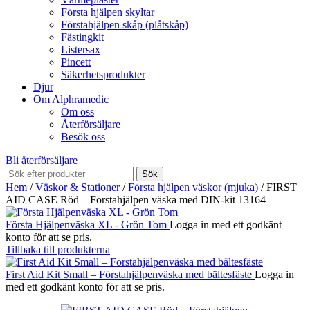
Första hjälpen skyltar
Förstahjälpen skåp (plåtskåp)
Fästingkit
Listersax
Pincett
Säkerhetsprodukter
Djur
Om Alphramedic
Om oss
Återförsäljare
Besök oss
Bli återförsäljare
Sök
Hem
/
Väskor & Stationer
/
Första hjälpen väskor (mjuka)
/
FIRST
AID CASE Röd – Förstahjälpen väska med DIN-kit 13164
Första Hjälpenväska XL - Grön Tom
Logga in med ett godkänt
konto för att se pris.
Tillbaka till produkterna
First Aid Kit Small – Förstahjälpenväska med bältesfäste
Logga in
med ett godkänt konto för att se pris.