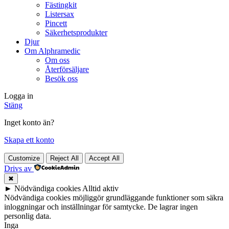
Fästingkit
Listersax
Pincett
Säkerhetsprodukter
Djur
Om Alphramedic
Om oss
Återförsäljare
Besök oss
Logga in
Stäng
Inget konto än?
Skapa ett konto
Customize
Reject All
Accept All
Drivs av
✖
►
Nödvändiga cookies
Alltid aktiv
Nödvändiga cookies möjliggör grundläggande funktioner som säkra
inloggningar och inställningar för samtycke. De lagrar ingen
personlig data.
Inga