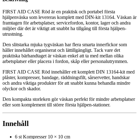
FIRST AID CASE Röd är en praktisk och portabel första
hjälpenväska som levereras komplett med DIN-kit 13164. Väskan är
framtagen för arbetsplatser, servicefordon, kontor, lager och andra
miljöer där det är viktigt att snabbt ha tillgång till första hjälpen-
utrustning.
Den slitstarka mjuka tygväskan har flera smarta innerfickor som
håller innehållet organiserat och lättillgängligt. Tack vare det
praktiska bärhandtaget är väskan enkel att ta med mellan olika
arbetsplatser eller placera i fordon, skåp eller personalutrymmen.
FIRST AID CASE Röd innehåller ett komplett DIN 13164-kit med
plåster, kompresser, bandage, räddningsfilt, sårservetter, handskar
och andra viktiga produkter för att snabbt kunna behandla mindre
olyckor och skador.
Den kompakta storleken gör väskan perfekt för mindre arbetsplatser
eller som komplement till större första hjälpen-stationer.
Innehåll
6 st Kompresser 10 × 10 cm