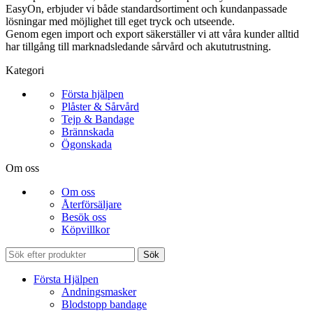
EasyOn, erbjuder vi både standardsortiment och kundanpassade
lösningar med möjlighet till eget tryck och utseende.
Genom egen import och export säkerställer vi att våra kunder alltid
har tillgång till marknadsledande sårvård och akututrustning.
Kategori
Första hjälpen
Plåster & Sårvård
Tejp & Bandage
Brännskada
Ögonskada
Om oss
Om oss
Återförsäljare
Besök oss
Köpvillkor
Sök
Första Hjälpen
Andningsmasker
Blodstopp bandage