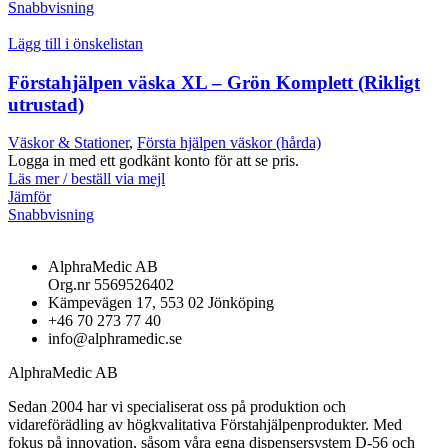
Snabbvisning
Lägg till i önskelistan
Förstahjälpen väska XL – Grön Komplett (Rikligt
utrustad)
Väskor & Stationer
,
Första hjälpen väskor (hårda)
Logga in med ett godkänt konto för att se pris.
Läs mer / beställ via mejl
Jämför
Snabbvisning
AlphraMedic AB
Org.nr 5569526402
Kämpevägen 17, 553 02 Jönköping
+46 70 273 77 40
info@alphramedic.se
AlphraMedic AB
Sedan 2004 har vi specialiserat oss på produktion och
vidareförädling av högkvalitativa Förstahjälpenprodukter. Med
fokus på innovation, såsom våra egna dispensersystem D-56 och