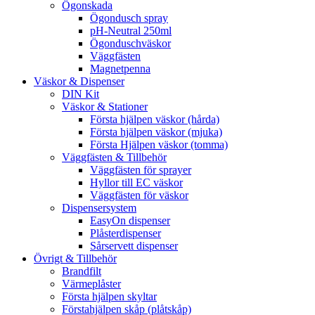
Ögonskada
Ögondusch spray
pH-Neutral 250ml
Ögonduschväskor
Väggfästen
Magnetpenna
Väskor & Dispenser
DIN Kit
Väskor & Stationer
Första hjälpen väskor (hårda)
Första hjälpen väskor (mjuka)
Första Hjälpen väskor (tomma)
Väggfästen & Tillbehör
Väggfästen för sprayer
Hyllor till EC väskor
Väggfästen för väskor
Dispensersystem
EasyOn dispenser
Plåsterdispenser
Sårservett dispenser
Övrigt & Tillbehör
Brandfilt
Värmeplåster
Första hjälpen skyltar
Förstahjälpen skåp (plåtskåp)