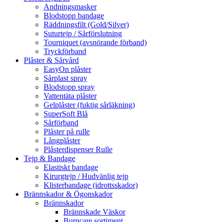
Andningsmasker
Blodstopp bandage
Räddningsfilt (Gold/Silver)
Suturtejp / Sårförslutning
Tourniquet (avsnörande förband)
Tryckförband
Plåster & Sårvård
EasyOn plåster
Sårplast spray
Blodstopp spray
Vattentäta plåster
Gelplåster (fuktig sårläkning)
SuperSoft Blå
Sårförband
Plåster på rulle
Långplåster
Plåsterdispenser Rulle
Tejp & Bandage
Elastiskt bandage
Kirurgtejp / Hudvänlig tejp
Klisterbandage (idrottsskador)
Brännskador & Ögonskador
Brännskador
Brännskade Väskor
Burncare sortiment