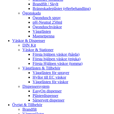
Brandfilt / Skylt
Brännskadeplåster (efterbehandling)
Ögonskada
Ögondusch spray
pH-Neutral 250ml
Ögonduschväskor
Väggfästen
Magnetpenna
Väskor & Dispenser
DIN Kit
Väskor & Stationer
Första hjälpen väskor (hårda)
Första hjälpen väskor (mjuka)
Första Hjälpen väskor (tomma)
Väggfästen & Tillbehör
Väggfästen för sprayer
Hyllor till EC väskor
Väggfästen för väskor
Dispensersystem
EasyOn dispenser
Plåsterdispenser
Sårservett dispenser
Övrigt & Tillbehör
Brandfilt
Värmeplåster