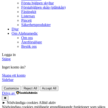
Första hjälpen skyltar
Förstahjälpen skåp (plåtskåp)
Fästingkit
Listersax
Pincett
Säkerhetsprodukter
Djur
Om Alphramedic
Om oss
Återförsäljare
Besök oss
Logga in
Stäng
Inget konto än?
Skapa ett konto
Sidebar
Customize
Reject All
Accept All
Drivs av
✖
►
Nödvändiga cookies
Alltid aktiv
Nödvändiga cookies möjliggör grundläggande funktioner som säkra