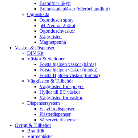
Brandfilt / Skylt
Brännskadeplåster (efterbehandling)
Ögonskada
Ögondusch spray
pH-Neutral 250ml
Ögonduschväskor
Väggfästen
Magnetpenna
Väskor & Dispenser
DIN Kit
Väskor & Stationer
Första hjälpen väskor (hårda)
Första hjälpen väskor (mjuka)
Första Hjälpen väskor (tomma)
Väggfästen & Tillbehör
Väggfästen för sprayer
Hyllor till EC väskor
Väggfästen för väskor
Dispensersystem
EasyOn dispenser
Plåsterdispenser
Sårservett dispenser
Övrigt & Tillbehör
Brandfilt
Värmeplåster