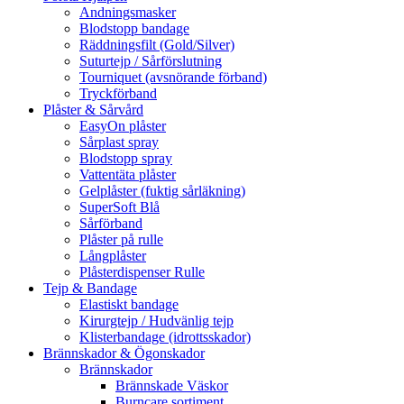
Andningsmasker
Blodstopp bandage
Räddningsfilt (Gold/Silver)
Suturtejp / Sårförslutning
Tourniquet (avsnörande förband)
Tryckförband
Plåster & Sårvård
EasyOn plåster
Sårplast spray
Blodstopp spray
Vattentäta plåster
Gelplåster (fuktig sårläkning)
SuperSoft Blå
Sårförband
Plåster på rulle
Långplåster
Plåsterdispenser Rulle
Tejp & Bandage
Elastiskt bandage
Kirurgtejp / Hudvänlig tejp
Klisterbandage (idrottsskador)
Brännskador & Ögonskador
Brännskador
Brännskade Väskor
Burncare sortiment