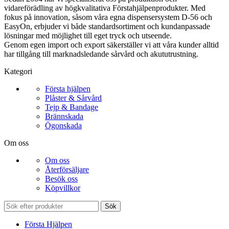
vidareförädling av högkvalitativa Förstahjälpenprodukter. Med
fokus på innovation, såsom våra egna dispensersystem D-56 och
EasyOn, erbjuder vi både standardsortiment och kundanpassade
lösningar med möjlighet till eget tryck och utseende.
Genom egen import och export säkerställer vi att våra kunder alltid
har tillgång till marknadsledande sårvård och akututrustning.
Kategori
Första hjälpen
Plåster & Sårvård
Tejp & Bandage
Brännskada
Ögonskada
Om oss
Om oss
Återförsäljare
Besök oss
Köpvillkor
Sök
Första Hjälpen