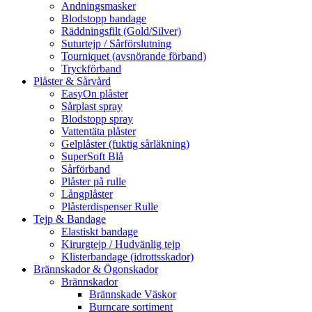
Andningsmasker
Blodstopp bandage
Räddningsfilt (Gold/Silver)
Suturtejp / Sårförslutning
Tourniquet (avsnörande förband)
Tryckförband
Plåster & Sårvård
EasyOn plåster
Sårplast spray
Blodstopp spray
Vattentäta plåster
Gelplåster (fuktig sårläkning)
SuperSoft Blå
Sårförband
Plåster på rulle
Långplåster
Plåsterdispenser Rulle
Tejp & Bandage
Elastiskt bandage
Kirurgtejp / Hudvänlig tejp
Klisterbandage (idrottsskador)
Brännskador & Ögonskador
Brännskador
Brännskade Väskor
Burncare sortiment