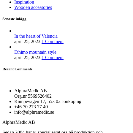
Inspiration
Wooden accessories
Senaste inlägg
In the heart of Valencia
april 25, 2023
1 Comment
Ethimo mountain style
april 25, 2023
1 Comment
Recent Comments
AlphraMedic AB
Org.nr 5569526402
Kämpevägen 17, 553 02 Jönköping
+46 70 273 77 40
info@alphramedic.se
AlphraMedic AB
Sedan 2004 har vi specialiserat oss på produktion och