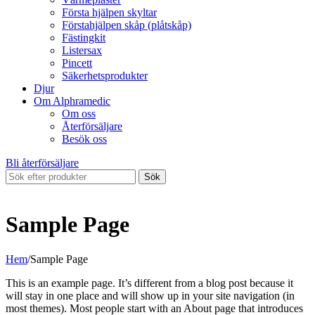
Första hjälpen skyltar
Förstahjälpen skåp (plåtskåp)
Fästingkit
Listersax
Pincett
Säkerhetsprodukter
Djur
Om Alphramedic
Om oss
Återförsäljare
Besök oss
Bli återförsäljare
Sök
Sample Page
Hem
/
Sample Page
This is an example page. It’s different from a blog post because it
will stay in one place and will show up in your site navigation (in
most themes). Most people start with an About page that introduces