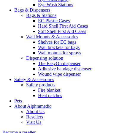
Eye Wash Stations
Bags & Dispensers
Bags & Stations
EC Plastic Cases
Hard Shell First Aid Cases
Soft Shell First Aid Cases
Wall Mounts & Accessories
Shelves for EC bags
Wall brackets for bags
Wall mounts for sprays
Dispensing solution
The EasyOn dispenser
Adhesive bandage dispenser
Wound wipe dispenser
Safety & Accessories
Safety products
Fire blanket
Heat patches
Pets
About Alphramedic
About Us
Resellers
Visit Us
Become a reseller