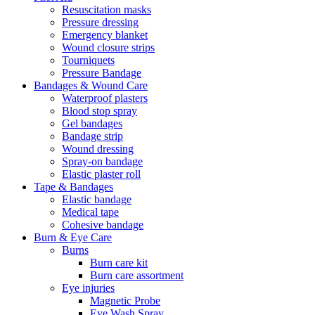
Resuscitation masks
Pressure dressing
Emergency blanket
Wound closure strips
Tourniquets
Pressure Bandage
Bandages & Wound Care
Waterproof plasters
Blood stop spray
Gel bandages
Bandage strip
Wound dressing
Spray-on bandage
Elastic plaster roll
Tape & Bandages
Elastic bandage
Medical tape
Cohesive bandage
Burn & Eye Care
Burns
Burn care kit
Burn care assortment
Eye injuries
Magnetic Probe
Eye Wash Spray