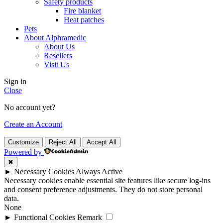
Safety products
Fire blanket
Heat patches
Pets
About Alphramedic
About Us
Resellers
Visit Us
Sign in
Close
No account yet?
Create an Account
Customize
Reject All
Accept All
Powered by
✖
►
Necessary Cookies
Always Active
Necessary cookies enable essential site features like secure log-ins
and consent preference adjustments. They do not store personal
data.
None
►
Functional Cookies
Remark