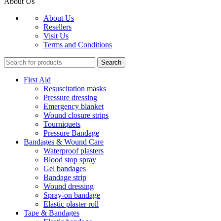
About Us
About Us
Resellers
Visit Us
Terms and Conditions
Search
First Aid
Resuscitation masks
Pressure dressing
Emergency blanket
Wound closure strips
Tourniquets
Pressure Bandage
Bandages & Wound Care
Waterproof plasters
Blood stop spray
Gel bandages
Bandage strip
Wound dressing
Spray-on bandage
Elastic plaster roll
Tape & Bandages