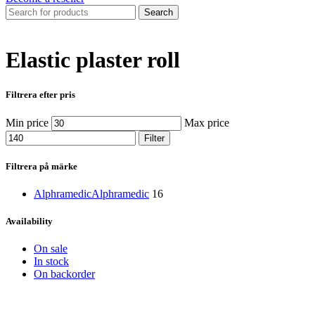
Search
Elastic plaster roll
Filtrera efter pris
Min price
Max price
Filter
Filtrera på märke
Alphramedic
Alphramedic
16
Availability
On sale
In stock
On backorder