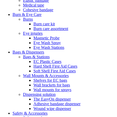
Elastic bandage
Medical tape
Cohesive bandage
Burn & Eye Care
Burns
Burn care kit
Burn care assortment
Eye injuries
Magnetic Probe
Eye Wash Spray
Eye Wash Stations
Bags & Dispensers
Bags & Stations
EC Plastic Cases
Hard Shell First Aid Cases
Soft Shell First Aid Cases
Wall Mounts & Accessories
Shelves for EC bags
Wall brackets for bags
Wall mounts for sprays
Dispensing solution
The EasyOn dispenser
Adhesive bandage dispenser
Wound wipe dispenser
Safety & Accessories