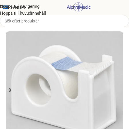
Hoppa till navigering
Svenska
Hoppa till huvudinnehåll
Hem
/
Tejp & Bandage
/
Kirurgtejp / Hudvänlig tejp