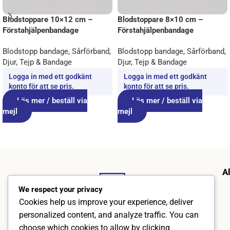
Blodstoppare 10×12 cm –
Blodstoppare 8×10 cm –
Förstahjälpenbandage
Förstahjälpenbandage
Blodstopp bandage
,
Sårförband
,
Blodstopp bandage
,
Sårförband
,
Djur
,
Tejp & Bandage
Djur
,
Tejp & Bandage
Logga in med ett godkänt
Logga in med ett godkänt
konto för att se pris.
konto för att se pris.
Läs mer / beställ via
Läs mer / beställ via
mejl
mejl
A
We respect your privacy
Cookies help us improve your experience, deliver
personalized content, and analyze traffic. You can
choose which cookies to allow by clicking