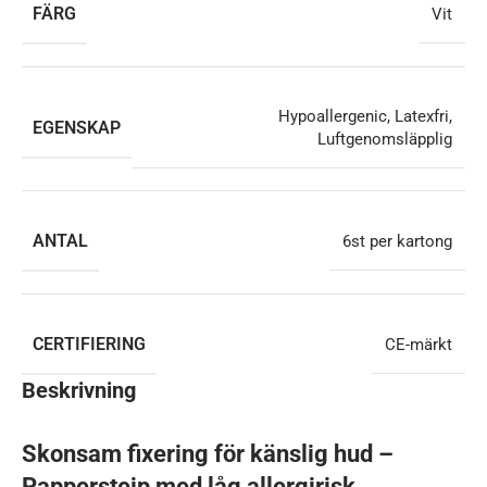
FÄRG
Vit
Hypoallergenic
,
Latexfri
,
EGENSKAP
Luftgenomsläpplig
ANTAL
6st per kartong
CERTIFIERING
CE-märkt
Beskrivning
Skonsam fixering för känslig hud –
Papperstejp med låg allergirisk