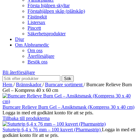
Första hjälpen skyltar
Förstahjälpen skåp (plåtskåp)
Fästingkit
Listersax
Pincett
Säkerhetsprodukter
Djur
Om Alphramedic
Om oss
Återförsäljare
Besök oss
Bli återförsäljare
Sök
Hem
/
Brännskador
/
Burncare sortiment
/
Burncare Relieve Burn
Gel – Kompress 40 x 60 cm
Burncare Relieve Burn Gel – Ansiktsmask (Kompress 30 x 40 cm)
Logga in med ett godkänt konto för att se pris.
Tillbaka till produkterna
Suturtejp 6,4 x 76 mm – 100 kuvert (Pharmastrip)
Logga in med ett
godkänt konto för att se pris.