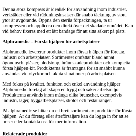
Denna stora kompress är idealisk för användning inom industrier,
verkstäder eller vid räddningsinsatser där snabb täckning av stora
ytor är avgörande. Öppna den sterila förpackningen, ta ur
kompressen och applicera den direkt över det skadade området. Kan
vid behov fixeras med ett lätt bandage för att sitta säkert på plats.
Alphramedic – Första hjälpen för arbetsplatser
Alphramedic levererar produkter inom första hjälpen för företag,
industri och arbetsplatser. Sortimentet omfattar bland annat
ögondusch, plåster, blodstopp, brännskadeprodukter och kompletta
första hjälpen-kit. Produkterna är framtagna för att snabbt kunna
användas vid olyckor och akuta situationer på arbetsplatsen.
Med fokus på kvalitet, funktion och enkel användning hjälper
Alphramedic företag att skapa en trygg och säker arbetsmiljö.
Produkterna används inom många olika branscher, exempelvis
industri, lager, byggarbetsplatser, skolor och restauranger.
På alphramedic.se hittar du ett brett sortiment av produkter för första
hjälpen. Är du företag eller återförsäljare kan du logga in för att se
priser eller kontakta oss för mer information.
Relaterade produkter