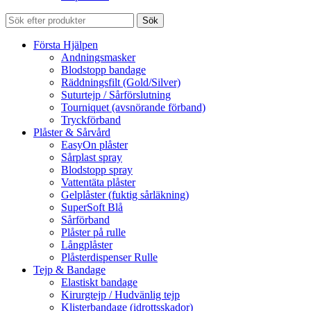
Sök
Första Hjälpen
Andningsmasker
Blodstopp bandage
Räddningsfilt (Gold/Silver)
Suturtejp / Sårförslutning
Tourniquet (avsnörande förband)
Tryckförband
Plåster & Sårvård
EasyOn plåster
Sårplast spray
Blodstopp spray
Vattentäta plåster
Gelplåster (fuktig sårläkning)
SuperSoft Blå
Sårförband
Plåster på rulle
Långplåster
Plåsterdispenser Rulle
Tejp & Bandage
Elastiskt bandage
Kirurgtejp / Hudvänlig tejp
Klisterbandage (idrottsskador)