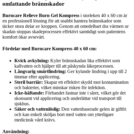
omfattande brännskador
Burncare Relieve Burn Gel Kompress
i storleken 40 x 60 cm är
en professionell lösning för att snabbt hantera brännskador som
täcker stora delar av kroppen. Genom att omedelbart dra värmen ur
skadan stoppas skadeprocessen effektivt samtidigt som patientens
komfort ökar avsevärt.
Fördelar med Burncare Kompress 40 x 60 cm:
Kvick avkylning:
Kyler brännskadan lika effektivt som
kallvatten och hjälper till att påskynda läkeprocessen.
Långvarig smärtlindring:
Ger kylande lindring i upp till 2
timmar efter applicering.
Steril barriär:
Skapar ett effektivt skydd mot kontamination
och bakterier, vilket minskar risken för infektion.
Icke-häftande:
Förbandet fastnar inte i såret, vilket gör det
skonsamt vid applicering och underlättar vid transport till
sjukhus.
Säker och vattenlöslig:
Den vattenbaserade gelen är giftfri
och kan enkelt sköljas bort med vatten om ytterligare
medicinsk vård krävs.
Användning: