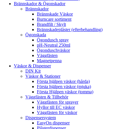
Brännskador & Ögonskador
Brännskador
Brännskade Väskor
Burncare sortiment
Brandfilt / Skylt
Brännskadeplåster (efterbehandling)
Ögonskada
Ögondusch spray
pH-Neutral 250ml
Ögonduschväskor
Väggfästen
Magnetpenna
Väskor & Dispenser
DIN Kit
Väskor & Stationer
Första hjälpen väskor (hårda)
Första hjälpen väskor (mjuka)
Första Hjälpen väskor (tomma)
Väggfästen & Tillbehör
Väggfästen för sprayer
Hyllor till EC väskor
Väggfästen för väskor
Dispensersystem
EasyOn dispenser
Plåsterdispenser