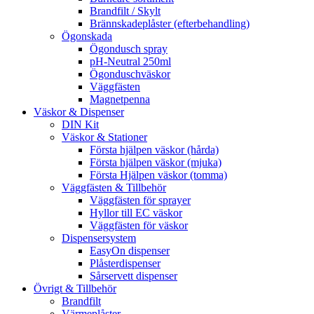
Brandfilt / Skylt
Brännskadeplåster (efterbehandling)
Ögonskada
Ögondusch spray
pH-Neutral 250ml
Ögonduschväskor
Väggfästen
Magnetpenna
Väskor & Dispenser
DIN Kit
Väskor & Stationer
Första hjälpen väskor (hårda)
Första hjälpen väskor (mjuka)
Första Hjälpen väskor (tomma)
Väggfästen & Tillbehör
Väggfästen för sprayer
Hyllor till EC väskor
Väggfästen för väskor
Dispensersystem
EasyOn dispenser
Plåsterdispenser
Sårservett dispenser
Övrigt & Tillbehör
Brandfilt
Värmeplåster