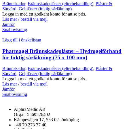
Brännskador
,
Brännskadeplåster (efterbehandling)
,
Plåster &
Sårvård
,
Gelplåster (fuktig sårläkning)
Logga in med ett godkänt konto för att se pris.
Läs mer / beställ via mejl
Jämför
Snabbvisning
Lägg till i önskelistan
Pharmagel Brännskadeplåster – Hydrogelförband
för fuktig sårläkning (75 x 100 mm)
Brännskador
,
Brännskadeplåster (efterbehandling)
,
Plåster &
Sårvård
,
Gelplåster (fuktig sårläkning)
Logga in med ett godkänt konto för att se pris.
Läs mer / beställ via mejl
Jämför
Snabbvisning
AlphraMedic AB
Org.nr 5569526402
Kämpevägen 17, 553 02 Jönköping
+46 70 273 77 40