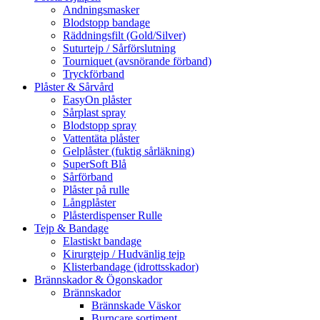
Andningsmasker
Blodstopp bandage
Räddningsfilt (Gold/Silver)
Suturtejp / Sårförslutning
Tourniquet (avsnörande förband)
Tryckförband
Plåster & Sårvård
EasyOn plåster
Sårplast spray
Blodstopp spray
Vattentäta plåster
Gelplåster (fuktig sårläkning)
SuperSoft Blå
Sårförband
Plåster på rulle
Långplåster
Plåsterdispenser Rulle
Tejp & Bandage
Elastiskt bandage
Kirurgtejp / Hudvänlig tejp
Klisterbandage (idrottsskador)
Brännskador & Ögonskador
Brännskador
Brännskade Väskor
Burncare sortiment