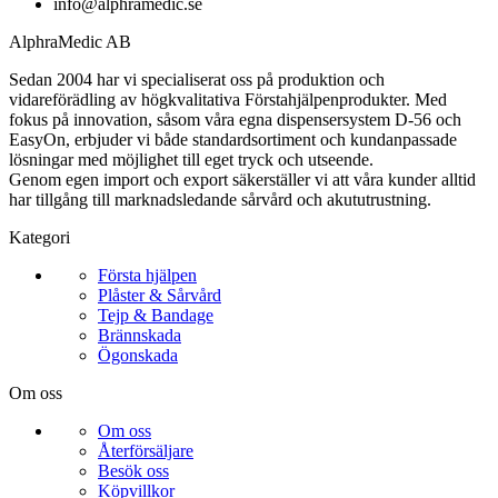
info@alphramedic.se
AlphraMedic AB
Sedan 2004 har vi specialiserat oss på produktion och
vidareförädling av högkvalitativa Förstahjälpenprodukter. Med
fokus på innovation, såsom våra egna dispensersystem D-56 och
EasyOn, erbjuder vi både standardsortiment och kundanpassade
lösningar med möjlighet till eget tryck och utseende.
Genom egen import och export säkerställer vi att våra kunder alltid
har tillgång till marknadsledande sårvård och akututrustning.
Kategori
Första hjälpen
Plåster & Sårvård
Tejp & Bandage
Brännskada
Ögonskada
Om oss
Om oss
Återförsäljare
Besök oss
Köpvillkor