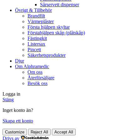
Sårservett dispenser
Övrigt & Tillbehör
Brandfilt
Värmeplåster
Första hjälpen skyltar
Förstahjälpen skåp (plåtskåp)
Fästingkit
Listersax
Pincett
Säkerhetsprodukter
Djur
Om Alphramedic
Om oss
Återförsäljare
Besök oss
Logga in
Stäng
Inget konto än?
Skapa ett konto
Customize
Reject All
Accept All
Drivs av