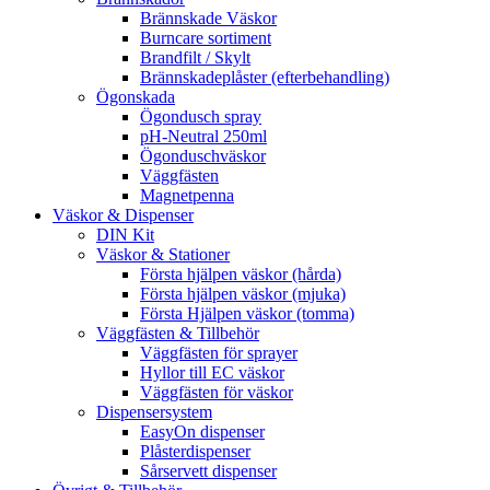
Brännskade Väskor
Burncare sortiment
Brandfilt / Skylt
Brännskadeplåster (efterbehandling)
Ögonskada
Ögondusch spray
pH-Neutral 250ml
Ögonduschväskor
Väggfästen
Magnetpenna
Väskor & Dispenser
DIN Kit
Väskor & Stationer
Första hjälpen väskor (hårda)
Första hjälpen väskor (mjuka)
Första Hjälpen väskor (tomma)
Väggfästen & Tillbehör
Väggfästen för sprayer
Hyllor till EC väskor
Väggfästen för väskor
Dispensersystem
EasyOn dispenser
Plåsterdispenser
Sårservett dispenser