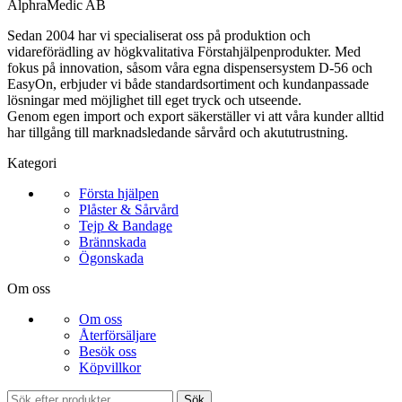
AlphraMedic AB
Sedan 2004 har vi specialiserat oss på produktion och
vidareförädling av högkvalitativa Förstahjälpenprodukter. Med
fokus på innovation, såsom våra egna dispensersystem D-56 och
EasyOn, erbjuder vi både standardsortiment och kundanpassade
lösningar med möjlighet till eget tryck och utseende.
Genom egen import och export säkerställer vi att våra kunder alltid
har tillgång till marknadsledande sårvård och akututrustning.
Kategori
Första hjälpen
Plåster & Sårvård
Tejp & Bandage
Brännskada
Ögonskada
Om oss
Om oss
Återförsäljare
Besök oss
Köpvillkor
Sök