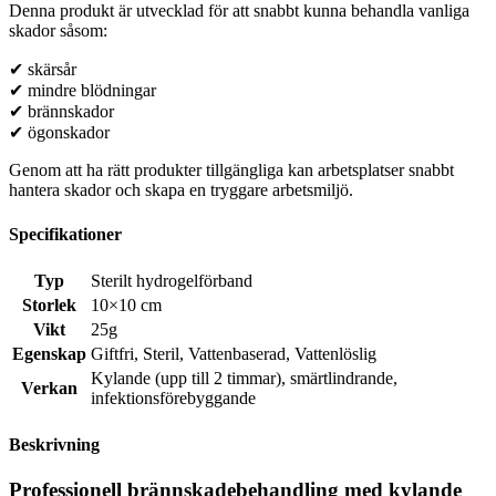
Denna produkt är utvecklad för att snabbt kunna behandla vanliga
skador såsom:
✔ skärsår
✔ mindre blödningar
✔ brännskador
✔ ögonskador
Genom att ha rätt produkter tillgängliga kan arbetsplatser snabbt
hantera skador och skapa en tryggare arbetsmiljö.
Specifikationer
Typ
Sterilt hydrogelförband
Storlek
10×10 cm
Vikt
25g
Egenskap
Giftfri
,
Steril
,
Vattenbaserad
,
Vattenlöslig
Kylande (upp till 2 timmar)
,
smärtlindrande
,
Verkan
infektionsförebyggande
Beskrivning
Professionell brännskadebehandling med kylande