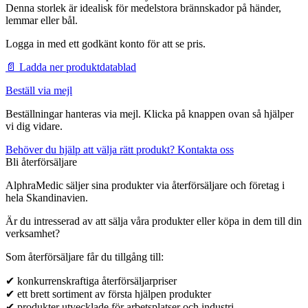
Denna storlek är idealisk för medelstora brännskador på händer,
lemmar eller bål.
Logga in med ett godkänt konto för att se pris.
📄 Ladda ner produktdatablad
Beställ via mejl
Beställningar hanteras via mejl. Klicka på knappen ovan så hjälper
vi dig vidare.
Behöver du hjälp att välja rätt produkt? Kontakta oss
Bli återförsäljare
AlphraMedic säljer sina produkter via återförsäljare och företag i
hela Skandinavien.
Är du intresserad av att sälja våra produkter eller köpa in dem till din
verksamhet?
Som återförsäljare får du tillgång till:
✔ konkurrenskraftiga återförsäljarpriser
✔ ett brett sortiment av första hjälpen produkter
✔ produkter utvecklade för arbetsplatser och industri