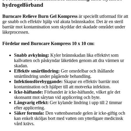
hydrogelförband
Burncare Relieve Burn Gel Kompress
är speciellt utformad för att
ge snabb och effektiv hjälp vid akuta brännskador. Det är en steril
barriär mot kontamination som skyddar det skadade området under
läkeprocessen.
Fördelar med Burncare Kompress 10 x 10 cm:
Snabb avkylning:
Kyler brännskadan lika effektivt som
kallvatten och påskyndar läketiden genom att dra värmen ur
skadan.
Effektiv smärtlindring:
Ger omedelbar och ihållande
smärtlindring under pågående behandling.
Infektionsförebyggande:
Skapar en effektiv barriär mot
kontamination och hjälper till att motverka infektion.
Icke-häftande:
Förbandet är icke-häftande, vilket gör det
skonsamt mot sårytan vid applicering och byte.
Långvarig effekt:
Ger kylande lindring i upp till 2 timmar
efter applicering.
Säker formula:
Den vattenbaserade gelen är icke-giftig och
kan enkelt sköljas bort med vatten om ytterligare medicinsk
vård krävs.