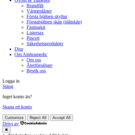
Övrigt & Tillbehör
Brandfilt
Värmeplåster
Första hjälpen skyltar
Förstahjälpen skåp (plåtskåp)
Fästingkit
Listersax
Pincett
Säkerhetsprodukter
Djur
Om Alphramedic
Om oss
Återförsäljare
Besök oss
Logga in
Stäng
Inget konto än?
Skapa ett konto
Customize
Reject All
Accept All
Drivs av
✖