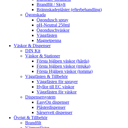
Brandfilt / Skylt
Brännskadeplåster (efterbehandling)
Ögonskada
Ögondusch spray
pH-Neutral 250ml
Ögonduschväskor
Väggfästen
Magnetpenna
Väskor & Dispenser
DIN Kit
Väskor & Stationer
Första hjälpen väskor (hårda)
Första hjälpen väskor (mjuka)
Första Hjälpen väskor (tomma)
Väggfästen & Tillbehör
Väggfästen för sprayer
Hyllor till EC väskor
Väggfästen för väskor
Dispensersystem
EasyOn dispenser
Plåsterdispenser
Sårservett dispenser
Övrigt & Tillbehör
Brandfilt
Värmeplåster