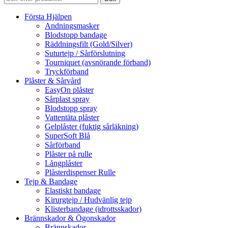
Första Hjälpen
Andningsmasker
Blodstopp bandage
Räddningsfilt (Gold/Silver)
Suturtejp / Sårförslutning
Tourniquet (avsnörande förband)
Tryckförband
Plåster & Sårvård
EasyOn plåster
Sårplast spray
Blodstopp spray
Vattentäta plåster
Gelplåster (fuktig sårläkning)
SuperSoft Blå
Sårförband
Plåster på rulle
Långplåster
Plåsterdispenser Rulle
Tejp & Bandage
Elastiskt bandage
Kirurgtejp / Hudvänlig tejp
Klisterbandage (idrottsskador)
Brännskador & Ögonskador
Brännskador