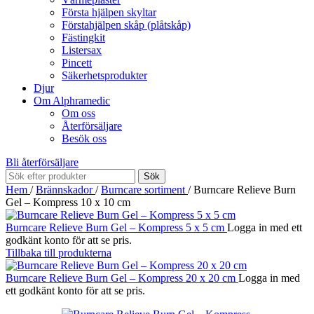
Första hjälpen skyltar
Förstahjälpen skåp (plåtskåp)
Fästingkit
Listersax
Pincett
Säkerhetsprodukter
Djur
Om Alphramedic
Om oss
Återförsäljare
Besök oss
Bli återförsäljare
Sök
Hem
/
Brännskador
/
Burncare sortiment
/
Burncare Relieve Burn
Gel – Kompress 10 x 10 cm
Burncare Relieve Burn Gel – Kompress 5 x 5 cm
Logga in med ett
godkänt konto för att se pris.
Tillbaka till produkterna
Burncare Relieve Burn Gel – Kompress 20 x 20 cm
Logga in med
ett godkänt konto för att se pris.