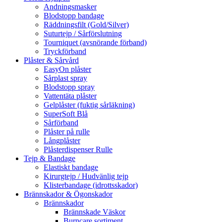
Andningsmasker
Blodstopp bandage
Räddningsfilt (Gold/Silver)
Suturtejp / Sårförslutning
Tourniquet (avsnörande förband)
Tryckförband
Plåster & Sårvård
EasyOn plåster
Sårplast spray
Blodstopp spray
Vattentäta plåster
Gelplåster (fuktig sårläkning)
SuperSoft Blå
Sårförband
Plåster på rulle
Långplåster
Plåsterdispenser Rulle
Tejp & Bandage
Elastiskt bandage
Kirurgtejp / Hudvänlig tejp
Klisterbandage (idrottsskador)
Brännskador & Ögonskador
Brännskador
Brännskade Väskor
Burncare sortiment