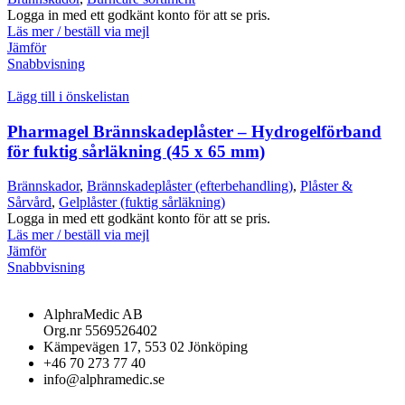
Logga in med ett godkänt konto för att se pris.
Läs mer / beställ via mejl
Jämför
Snabbvisning
Lägg till i önskelistan
Pharmagel Brännskadeplåster – Hydrogelförband
för fuktig sårläkning (45 x 65 mm)
Brännskador
,
Brännskadeplåster (efterbehandling)
,
Plåster &
Sårvård
,
Gelplåster (fuktig sårläkning)
Logga in med ett godkänt konto för att se pris.
Läs mer / beställ via mejl
Jämför
Snabbvisning
AlphraMedic AB
Org.nr 5569526402
Kämpevägen 17, 553 02 Jönköping
+46 70 273 77 40
info@alphramedic.se