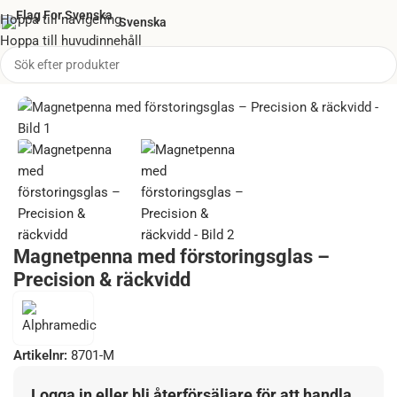
Hoppa till navigering
Svenska
Hoppa till huvudinnehåll
Hem
/
Ögonskada
/
Magnetpenna
Magnetpenna med förstoringsglas –
Precision & räckvidd
Artikelnr:
8701-M
Logga in eller bli återförsäljare för att handla