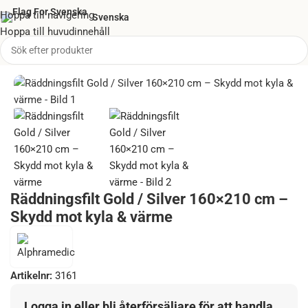
Hoppa till navigering
Svenska
Hoppa till huvudinnehåll
Hem
/
Första Hjälpen
/
Räddningsfilt (Gold/Silver)
Räddningsfilt Gold / Silver 160×210 cm –
Skydd mot kyla & värme
Artikelnr:
3161
Logga in eller bli återförsäljare för att handla