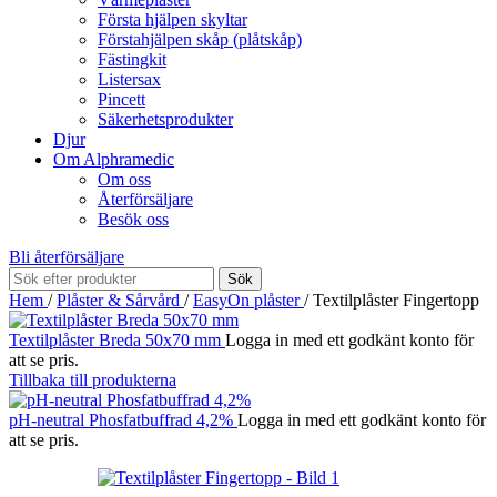
Första hjälpen skyltar
Förstahjälpen skåp (plåtskåp)
Fästingkit
Listersax
Pincett
Säkerhetsprodukter
Djur
Om Alphramedic
Om oss
Återförsäljare
Besök oss
Bli återförsäljare
Sök
Hem
/
Plåster & Sårvård
/
EasyOn plåster
/
Textilplåster Fingertopp
Textilplåster Breda 50x70 mm
Logga in med ett godkänt konto för
att se pris.
Tillbaka till produkterna
pH-neutral Phosfatbuffrad 4,2%
Logga in med ett godkänt konto för
att se pris.