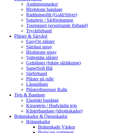
Andningsmasker
Blodstopp bandage
Räddningsfilt (Gold/Silver)
Suturtejp / Sårförslutning
Tourniquet (avsnörande förband)
Tryckförband
Plåster & Sårvård
EasyOn plåster
Sårplast spray
Blodstopp spray
Vattentäta plåster
Gelplåster (fuktig sårläkning)
SuperSoft Blå
Sårförband
Plåster på rulle
Långplåster
Plåsterdispenser Rulle
Tejp & Bandage
Elastiskt bandage
Kirurgtejp / Hudvänlig tejp
Klisterbandage (idrottsskador)
Brännskador & Ögonskador
Brännskador
Brännskade Väskor
Burncare sortiment