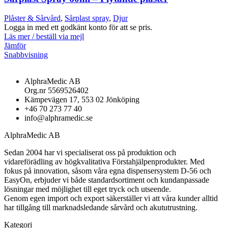
Plåster & Sårvård
,
Sårplast spray
,
Djur
Logga in med ett godkänt konto för att se pris.
Läs mer / beställ via mejl
Jämför
Snabbvisning
AlphraMedic AB
Org.nr 5569526402
Kämpevägen 17, 553 02 Jönköping
+46 70 273 77 40
info@alphramedic.se
AlphraMedic AB
Sedan 2004 har vi specialiserat oss på produktion och
vidareförädling av högkvalitativa Förstahjälpenprodukter. Med
fokus på innovation, såsom våra egna dispensersystem D-56 och
EasyOn, erbjuder vi både standardsortiment och kundanpassade
lösningar med möjlighet till eget tryck och utseende.
Genom egen import och export säkerställer vi att våra kunder alltid
har tillgång till marknadsledande sårvård och akututrustning.
Kategori