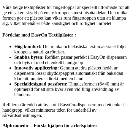
Våra beige textilplåster för fingertoppar är speciellt utformade för att
ge ett säkert skydd på en av kroppens mest utsatta delar. Den unika
formen gör att plåstret kan vikas runt fingertoppen utan att klumpa
sig, vilket bibehåller både känslighet och rörlighet i arbetet
Fördelar med EasyOn Textilplåster :
Hög komfort:
Det mjuka och elastiska textilmaterialet följer
kroppens naturliga rörelser.
Snabba byten:
Refillen passar perfekt i EasyOn-dispensern
och byts ut med ett enkelt handgrepp
Innovativ applicering:
Genom att dra plåstret nedåt ur
dispensern lossar skyddspappret automatiskt från baksidan –
klart att monteras direkt med en hand.
Specialdesignad passform:
Timglasformen (6×40 mm) är
optimerad för att sitta kvar även vid flitig användning av
händerna
Refillerna är enkla att byta ut i EasyOn-dispensern med ett enkelt
handgrepp, vilket minimerar tiden för underhåll av
sårvårdsutrustningen.
Alphramedic – Första hjälpen för arbetsplatser