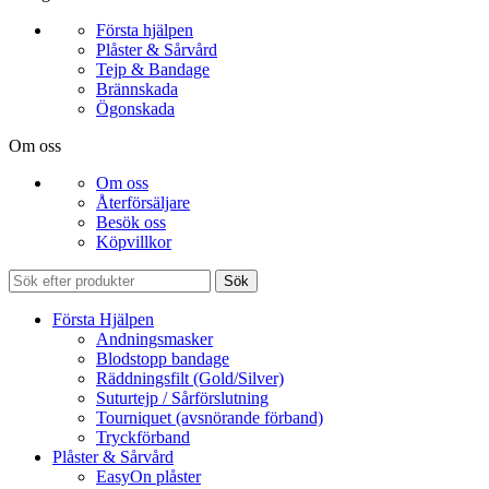
Första hjälpen
Plåster & Sårvård
Tejp & Bandage
Brännskada
Ögonskada
Om oss
Om oss
Återförsäljare
Besök oss
Köpvillkor
Sök
Första Hjälpen
Andningsmasker
Blodstopp bandage
Räddningsfilt (Gold/Silver)
Suturtejp / Sårförslutning
Tourniquet (avsnörande förband)
Tryckförband
Plåster & Sårvård
EasyOn plåster