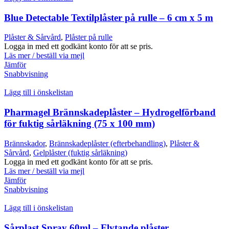
Blue Detectable Textilplåster på rulle – 6 cm x 5 m
Plåster & Sårvård
,
Plåster på rulle
Logga in med ett godkänt konto för att se pris.
Läs mer / beställ via mejl
Jämför
Snabbvisning
Lägg till i önskelistan
Pharmagel Brännskadeplåster – Hydrogelförband
för fuktig sårläkning (75 x 100 mm)
Brännskador
,
Brännskadeplåster (efterbehandling)
,
Plåster &
Sårvård
,
Gelplåster (fuktig sårläkning)
Logga in med ett godkänt konto för att se pris.
Läs mer / beställ via mejl
Jämför
Snabbvisning
Lägg till i önskelistan
Sårplast Spray 60ml – Flytande plåster