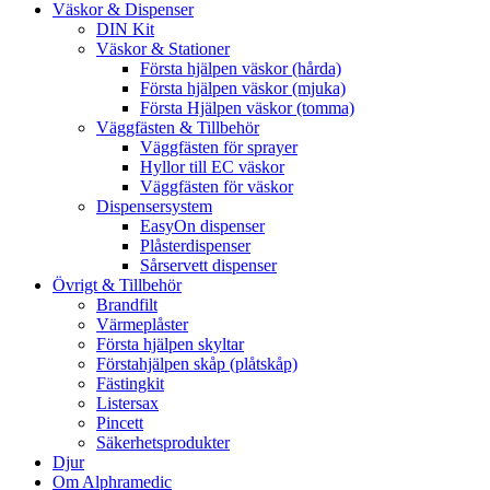
Väskor & Dispenser
DIN Kit
Väskor & Stationer
Första hjälpen väskor (hårda)
Första hjälpen väskor (mjuka)
Första Hjälpen väskor (tomma)
Väggfästen & Tillbehör
Väggfästen för sprayer
Hyllor till EC väskor
Väggfästen för väskor
Dispensersystem
EasyOn dispenser
Plåsterdispenser
Sårservett dispenser
Övrigt & Tillbehör
Brandfilt
Värmeplåster
Första hjälpen skyltar
Förstahjälpen skåp (plåtskåp)
Fästingkit
Listersax
Pincett
Säkerhetsprodukter
Djur
Om Alphramedic