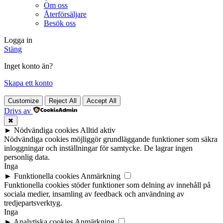
Om oss
Återförsäljare
Besök oss
Logga in
Stäng
Inget konto än?
Skapa ett konto
Customize
Reject All
Accept All
Drivs av
✖
►
Nödvändiga cookies
Alltid aktiv
Nödvändiga cookies möjliggör grundläggande funktioner som säkra
inloggningar och inställningar för samtycke. De lagrar ingen
personlig data.
Inga
►
Funktionella cookies
Anmärkning
Funktionella cookies stöder funktioner som delning av innehåll på
sociala medier, insamling av feedback och användning av
tredjepartsverktyg.
Inga
►
Analytiska cookies
Anmärkning