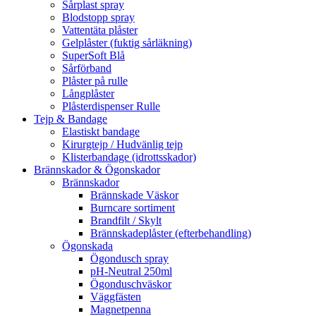
Sårplast spray
Blodstopp spray
Vattentäta plåster
Gelplåster (fuktig sårläkning)
SuperSoft Blå
Sårförband
Plåster på rulle
Långplåster
Plåsterdispenser Rulle
Tejp & Bandage
Elastiskt bandage
Kirurgtejp / Hudvänlig tejp
Klisterbandage (idrottsskador)
Brännskador & Ögonskador
Brännskador
Brännskade Väskor
Burncare sortiment
Brandfilt / Skylt
Brännskadeplåster (efterbehandling)
Ögonskada
Ögondusch spray
pH-Neutral 250ml
Ögonduschväskor
Väggfästen
Magnetpenna