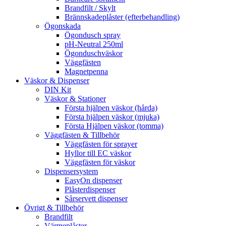
Brandfilt / Skylt
Brännskadeplåster (efterbehandling)
Ögonskada
Ögondusch spray
pH-Neutral 250ml
Ögonduschväskor
Väggfästen
Magnetpenna
Väskor & Dispenser
DIN Kit
Väskor & Stationer
Första hjälpen väskor (hårda)
Första hjälpen väskor (mjuka)
Första Hjälpen väskor (tomma)
Väggfästen & Tillbehör
Väggfästen för sprayer
Hyllor till EC väskor
Väggfästen för väskor
Dispensersystem
EasyOn dispenser
Plåsterdispenser
Sårservett dispenser
Övrigt & Tillbehör
Brandfilt
Värmeplåster