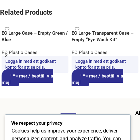
Related Products
EC Large Case – Empty Green /
EC Large Transparent Case –
Blue
Empty “Eye Wash Kit”
EC Plastic Cases
EC Plastic Cases
Logga in med ett godkänt
Logga in med ett godkänt
konto för att se pris.
konto för att se pris.
Läs mer / beställ via
Läs mer / beställ via
mejl
mejl
A
We respect your privacy
Cookies help us improve your experience, deliver
personalized content, and analyze traffic. You can