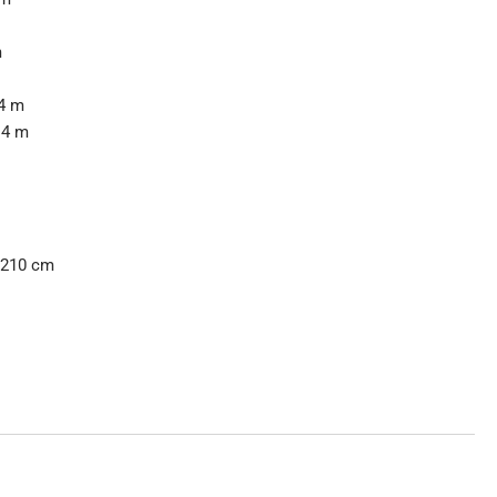
m
4 m
 4 m
 210 cm