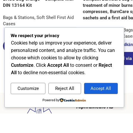
DIN 13164 Kit
treatment of minor burns
compresses, BurnCare sp
Bags & Stations
,
Soft Shell First Aid
sachets and a first aid b
Cases
Burns
,
Burn care kit
,
Bags
Logga in med ett godkänt konto för
We respect your privacy
Hard Shell First Aid Case
att se pris.
Cookies help us improve your experience, deliver
Logga in med ett godkänt
Läs mer / beställ via mejl
personalized content, and analyze traffic. You can
att se pris.
choose which cookies to allow by clicking
Läs mer / beställ via
Customize
. Click
Accept All
to consent or
Reject
All
to decline non-essential cookies.
Customize
Reject All
Accept All
Powered by
AlphraMedic AB
Since 2004, we have speciali
high-quality first aid produc
proprietary dispenser syste