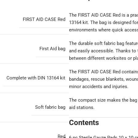
The FIRST AID CASE Red is a pract
FIRST AID CASE Red
13164 kit. The bag is designed fo
environments where quick access t
The durable soft fabric bag featu
First Aid bag
and easily accessible. Thanks to t
between different worksites or pla
The FIRST AID CASE Red contains
Complete with DIN 13164 kit
bandages, rescue blankets, wound 
minor accidents and injuries.
The compact size makes the bag p
Soft fabric bag
aid stations.
Contents
Red
6 pc Sterile Gauze Pads 10 × 10 