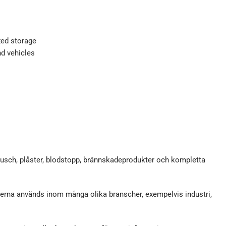
zed storage
nd vehicles
ndusch, plåster, blodstopp, brännskadeprodukter och kompletta
terna används inom många olika branscher, exempelvis industri,