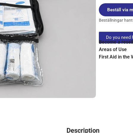
Beställ via m
Beställningar hante
Do you need h
Become a resel
Areas of Use
First Aid in the
Description