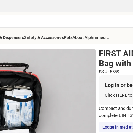
& Dispensers
Safety & Accessories
Pets
About Alphramedic
E Red – First Aid Bag with DIN 13164 Kit
FIRST AI
Bag with
SKU:
5559
Log in or b
Click
HERE
to
Compact and durab
complete DIN 1316
Logga in med ett