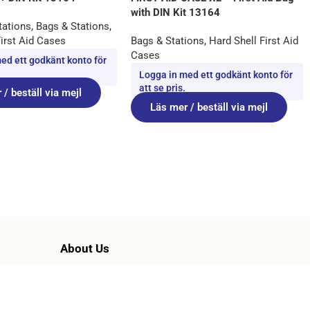
with DIN Kit 13164
tations
,
Bags & Stations
,
First Aid Cases
Bags & Stations
,
Hard Shell First Aid
Cases
ed ett godkänt konto för
Logga in med ett godkänt konto för
att se pris.
 / beställ via mejl
Läs mer / beställ via mejl
About Us
About Us
ound Care
Resellers