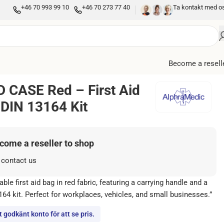
+46 70 993 99 10
+46 70 273 77 40
Ta kontakt med o
Become a resell
D CASE Red – First Aid
 DIN 13164 Kit
ecome a reseller to shop
 contact us
le first aid bag in red fabric, featuring a carrying handle and a
4 kit. Perfect for workplaces, vehicles, and small businesses.”
 godkänt konto för att se pris.