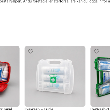
örsta hjälpen. Är du företag eller återförsäljare kan du logga in för 
r rapid
EyeWash – Triple
EyeWash-3 