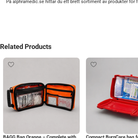
På alphramedic.se hittar du ett brett sortiment av produkter för f
Related Products
BAGG Bag Orange – Complete with
Compact BurnCare bag fo