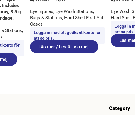
. Includes
Eye injuries
,
Eye Wash Stations
,
Eye Wash S
ray, 3.5 g
Bags & Stations
,
Hard Shell First Aid
Hard Shell 
andage.
Cases
Logga in m
 & Stations
,
att se pris.
Logga in med ett godkänt konto för
s
att se pris.
Läs mer
 konto för
Läs mer / beställ via mejl
 mejl
Category
zed in the production and further development of
First Aid
ts. With a focus on innovation, such as our
Plasters & W
ms D-56 and EasyOn, we offer both standard