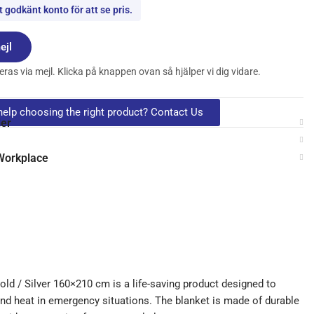
 godkänt konto för att se pris.
ejl
ras via mejl. Klicka på knappen ovan så hjälper vi dig vidare.
elp choosing the right product? Contact Us
ler
 Workplace
d / Silver 160×210 cm is a life-saving product designed to
nd heat in emergency situations. The blanket is made of durable