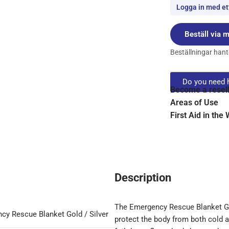
Logga in med ett
Beställ via m
Beställningar hante
Do you need h
Become a resel
Areas of Use
First Aid in the
Description
The Emergency Rescue Blanket Gol
cy Rescue Blanket Gold / Silver
protect the body from both cold a