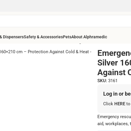
& Dispensers
Safety & Accessories
Pets
About Alphramedic
old / Silver 160×210 cm – Protection Against Cold & Heat
Emergenc
Silver 1
Against 
SKU:
3161
Log in or b
Click
HERE
to
Emergency rescue 
aid, workplaces, 