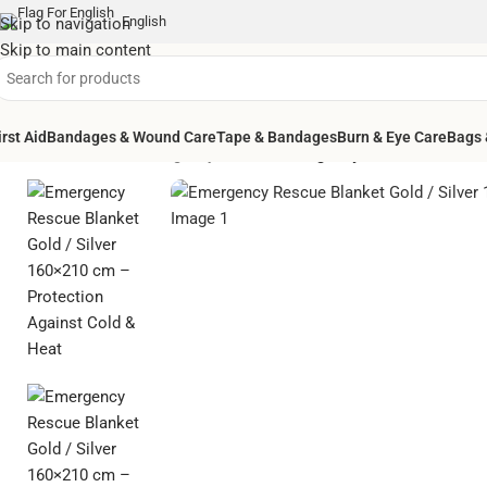
English
Skip to navigation
Skip to main content
irst Aid
Bandages & Wound Care
Tape & Bandages
Burn & Eye Care
Bags 
Home
/
First Aid
/
Emergency blanket
/
Emergency Rescue Blanket G