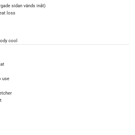
ärgade sidan vänds inåt)
eat loss
body cool
eat
o use
etcher
t