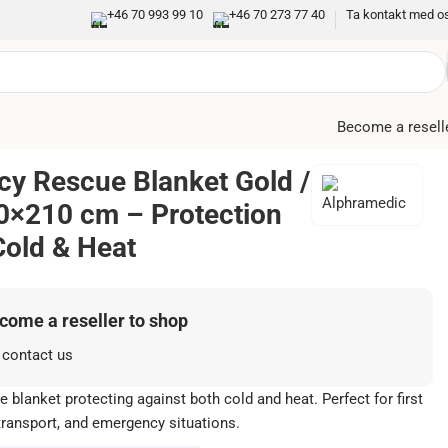
+46 70 993 99 10
+46 70 273 77 40
Ta kontakt med o
Become a resell
y Rescue Blanket Gold /
60×210 cm – Protection
Cold & Heat
ecome a reseller to shop
 contact us
blanket protecting against both cold and heat. Perfect for first
transport, and emergency situations.