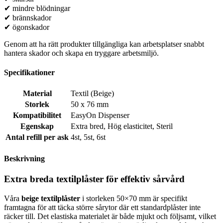
✔ mindre blödningar
✔ brännskador
✔ ögonskador
Genom att ha rätt produkter tillgängliga kan arbetsplatser snabbt
hantera skador och skapa en tryggare arbetsmiljö.
Specifikationer
Material
Textil (Beige)
Storlek
50 x 76 mm
Kompatibilitet
EasyOn Dispenser
Egenskap
Extra bred
,
Hög elasticitet
,
Steril
Antal refill per ask
4st
,
5st
,
6st
Beskrivning
Extra breda textilplåster för effektiv sårvård
Våra
beige textilplåster
i storleken 50×70 mm är specifikt
framtagna för att täcka större sårytor där ett standardplåster inte
räcker till. Det elastiska materialet är både mjukt och följsamt, vilket