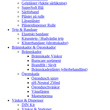
Gelplåster (fuktig sårläkning)
SuperSoft Blå
Sårförband
Plåster på rulle
Långplåster
Plåsterdispenser Rulle
Tejp & Bandage
Elastiskt bandage
Kirurgtejp / Hudvänlig tejp
Klisterbandage (idrottsskador)
Brännskador & Ögonskador
Brännskador
Brännskade Väskor
Burncare sortiment
Brandfilt / Skylt
Brännskadeplåster (efterbehandling)
Ögonskada
Ögondusch spray
pH-Neutral 250ml
Ögonduschväskor
Väggfästen
Magnetpenna
Väskor & Dispenser
DIN Kit
Väskor & Stationer