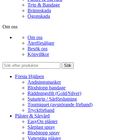
Tejp & Bandage
Brännskada
Ögonskada
Om oss
Om oss
Återförsäljare
Besök oss
Köpvillkor
Sök
Första Hjälpen
Andningsmasker
Blodstopp bandage
Räddningsfilt (Gold/Silver)
Suturtejp / Sårförslutning
Tourniquet (avsnörande förband)
Tryckförband
Plåster & Sårvård
EasyOn plåster
Sårplast spray
Blodstopp spray
Vattentäta plåster