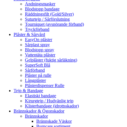
Andningsmasker
Blodstopp bandage
Räddningsfilt (Gold/Silver)
Suturtejp / Sårförslutning
Tourniquet (avsnörande förband)
Tryckförband
Plåster & Sårvård
EasyOn plåster
Sårplast spray
Blodstopp spray
Vattentäta plåster
Gelplåster (fuktig sårläkning)
SuperSoft Blå
Sårförband
Plåster på rulle
Långplåster
Plåsterdispenser Rulle
Tejp & Bandage
Elastiskt bandage
Kirurgtejp / Hudvänlig tejp
Klisterbandage (idrottsskador)
Brännskador & Ögonskador
Brännskador
Brännskade Väskor
Burncare sortiment