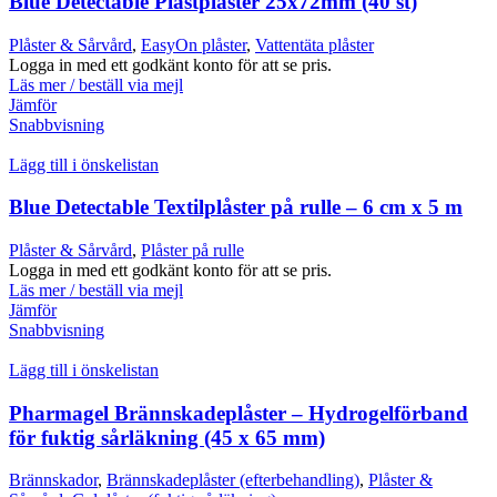
Blue Detectable Plastplåster 25x72mm (40 st)
Plåster & Sårvård
,
EasyOn plåster
,
Vattentäta plåster
Logga in med ett godkänt konto för att se pris.
Läs mer / beställ via mejl
Jämför
Snabbvisning
Lägg till i önskelistan
Blue Detectable Textilplåster på rulle – 6 cm x 5 m
Plåster & Sårvård
,
Plåster på rulle
Logga in med ett godkänt konto för att se pris.
Läs mer / beställ via mejl
Jämför
Snabbvisning
Lägg till i önskelistan
Pharmagel Brännskadeplåster – Hydrogelförband
för fuktig sårläkning (45 x 65 mm)
Brännskador
,
Brännskadeplåster (efterbehandling)
,
Plåster &