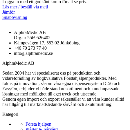
Logga in med ett godkänt konto för att se pris.
Läs mer / beställ via mejl
Jämför
Snabbvisning
AlphraMedic AB
Org.nr 5569526402
Kämpevägen 17, 553 02 Jönköping
+46 70 273 77 40
info@alphramedic.se
AlphraMedic AB
Sedan 2004 har vi specialiserat oss på produktion och
vidareförädling av högkvalitativa Förstahjälpenprodukter. Med
fokus på innovation, såsom våra egna dispensersystem D-56 och
EasyOn, erbjuder vi både standardsortiment och kundanpassade
lösningar med möjlighet till eget tryck och utseende.
Genom egen import och export säkerställer vi att våra kunder alltid
har tillgång till marknadsledande sårvård och akututrustning.
Kategori
Första hjälpen
Plåster & Sårvård