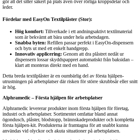
gör att det sitter säkert på plats även över rörliga kroppsdelar och
leder.
Fördelar med EasyOn Textilplåster (Stor):
Hög komfort:
Tillverkade i ett andningsaktivt textilmaterial
som är bekvämt att bära under hela arbetsdagen.
Snabba byten:
Refillen passar perfekt i EasyOn-dispensern
och byts ut med ett enkelt handgrepp.
Innovativ applicering:
Genom att dra plåstret nedåt ur
dispensern lossar skyddspappret automatiskt från baksidan –
klart att monteras direkt med en hand.
Detta breda textilplåster är en oumbärlig del av första hjälpen-
utrustningen på arbetsplatser där risken för större skrubbsår eller snitt
är hög.
Alphramedic – Första hjälpen för arbetsplatser
Alphramedic levererar produkter inom första hjälpen för företag,
industri och arbetsplatser. Sortimentet omfattar bland annat
ögondusch, plåster, blodstopp, brännskadeprodukter och kompletta
första hjälpen-kit. Produkterna är framtagna för att snabbt kunna
användas vid olyckor och akuta situationer på arbetsplatsen.