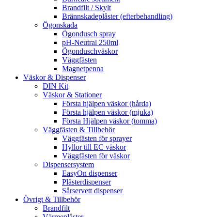
Brandfilt / Skylt
Brännskadeplåster (efterbehandling)
Ögonskada
Ögondusch spray
pH-Neutral 250ml
Ögonduschväskor
Väggfästen
Magnetpenna
Väskor & Dispenser
DIN Kit
Väskor & Stationer
Första hjälpen väskor (hårda)
Första hjälpen väskor (mjuka)
Första Hjälpen väskor (tomma)
Väggfästen & Tillbehör
Väggfästen för sprayer
Hyllor till EC väskor
Väggfästen för väskor
Dispensersystem
EasyOn dispenser
Plåsterdispenser
Sårservett dispenser
Övrigt & Tillbehör
Brandfilt
Värmeplåster