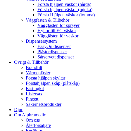
Första hjälpen väskor (hårda)
Första hjälpen väskor (mjuka)
Första Hjälpen väskor (tomma)
Väggfästen & Tillbehör
Väggfästen för sprayer
Hyllor till EC väskor
Väggfästen för väskor
Dispensersystem
EasyOn dispenser
Plåsterdispenser
Sårservett dispenser
Övrigt & Tillbehör
Brandfilt
Värmeplåster
Första hjälpen skyltar
Förstahjälpen skåp (plåtskåp)
Fästingkit
Listersax
Pincett
Säkerhetsprodukter
Djur
Om Alphramedic
Om oss
Återförsäljare
Besök oss