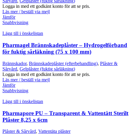
Sårvård
,
Gelplåster (fuktig sårläkning)
Logga in med ett godkänt konto för att se pris.
Läs mer / beställ via mejl
Jämför
Snabbvisning
Lägg till i önskelistan
Pharmagel Brännskadeplåster – Hydrogelförband
för fuktig sårläkning (75 x 100 mm)
Brännskador
,
Brännskadeplåster (efterbehandling)
,
Plåster &
Sårvård
,
Gelplåster (fuktig sårläkning)
Logga in med ett godkänt konto för att se pris.
Läs mer / beställ via mejl
Jämför
Snabbvisning
Lägg till i önskelistan
Pharmapore PU – Transparent & Vattentätt Sterilt
Plåster 8,25 x 6cm
Plåster & Sårvård
,
Vattentäta plåster