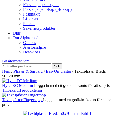
Första hjälpen skyltar
Förstahjälpen skåp (plåtskåp)
Fästingkit
Listersax
Pincett
Säkerhetsprodukter
Djur
Om Alphramedic
Om oss
Återförsäljare
Besök oss
Bli återförsäljare
Sök
Hem
/
Plåster & Sårvård
/
EasyOn plåster
/
Textilplåster Breda
50×70 mm
Hylla EC Medium
Logga in med ett godkänt konto för att se pris.
Tillbaka till produkterna
Textilplåster Fingertopp
Logga in med ett godkänt konto för att se
pris.