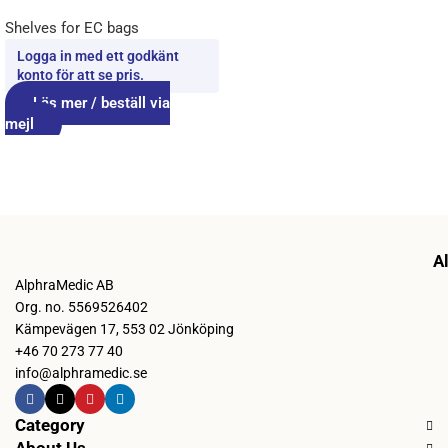
Shelves for EC bags
Logga in med ett godkänt
konto för att se pris.
Läs mer / beställ via
mejl
A
AlphraMedic AB
Org. no. 5569526402
Kämpevägen 17, 553 02 Jönköping
+46 70 273 77 40
info@alphramedic.se
Category