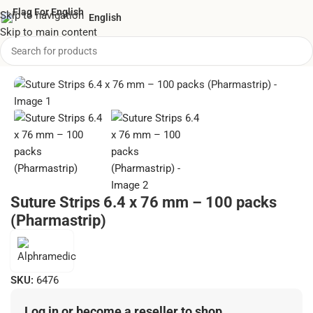
Skip to navigation
English
Skip to main content
Home
/
First Aid
/
Wound closure strips
Suture Strips 6.4 x 76 mm – 100 packs
(Pharmastrip)
SKU:
6476
Log in or become a reseller to shop