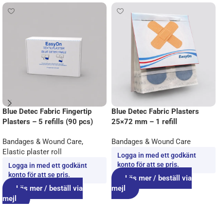
Blue Detec Fabric Fingertip
Blue Detec Fabric Plasters
Plasters – 5 refills (90 pcs)
25×72 mm – 1 refill
Bandages & Wound Care
,
Bandages & Wound Care
Elastic plaster roll
Logga in med ett godkänt
konto för att se pris.
Logga in med ett godkänt
konto för att se pris.
Läs mer / beställ via
Läs mer / beställ via
mejl
mejl