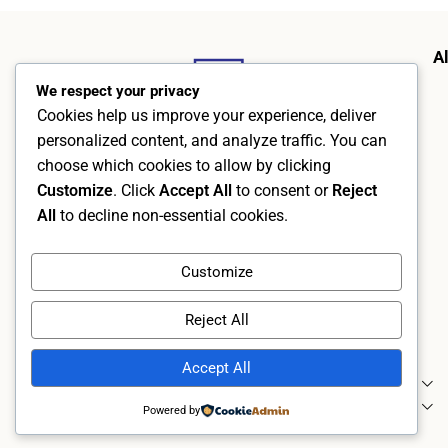
A
We respect your privacy
Cookies help us improve your experience, deliver
personalized content, and analyze traffic. You can
choose which cookies to allow by clicking
Customize
. Click
Accept All
to consent or
Reject
All
to decline non-essential cookies.
AlphraMedic AB
Org. no. 5569526402
Customize
Kämpevägen 17, 553 02 Jönköping
+46 70 273 77 40
Reject All
info@alphramedic.se
Accept All
Category
About Us
Powered by