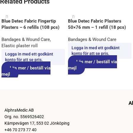
Related Products
Blue Detec Fabric Fingertip
Blue Detec Fabric Plasters
Plasters – 6 refills (108 pcs)
50×76 mm – 1 refill (18 pcs)
Bandages & Wound Care
,
Bandages & Wound Care
Elastic plaster roll
Logga in med ett godkänt
konto för att se pris.
Logga in med ett godkänt
konto för att se pris.
Läs mer / beställ via
Läs mer / beställ via
mejl
mejl
A
AlphraMedic AB
Org. no. 5569526402
Kämpevägen 17, 553 02 Jönköping
+46 70 273 77 40