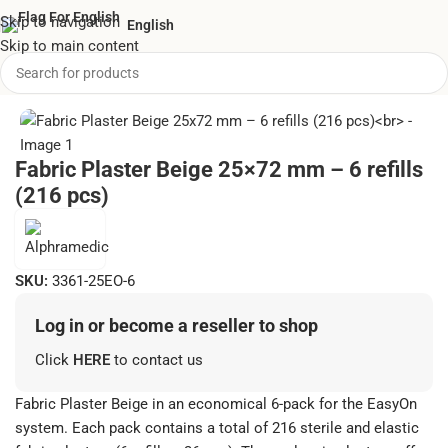
Skip to navigation
English
Skip to main content
Home
/
Bandages & Wound Care
/
Elastic plaster roll
Fabric Plaster Beige 25×72 mm – 6 refills
(216 pcs)
SKU:
3361-25EO-6
Log in or become a reseller to shop
Click
HERE
to contact us
Fabric Plaster Beige in an economical 6-pack for the EasyOn
system. Each pack contains a total of 216 sterile and elastic